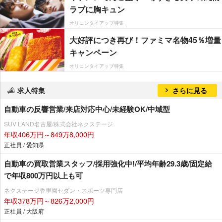
ラブに胸キュン
オリコンタイアップ特集
大好評につき再び！ファミマ名物45％増量
キャンペーン
オリコンタイアップ特集
求人特集
さらに見る
自動車の反響営業/来店対応中心/未経験OK/中域型
SUV LAND名古屋/株式会社ネクステージ
年収406万円～849万8,000円
正社員 / 愛知県
自動車の買取営業スタッフ/採用強化中!/平均年齢29.3歳/固定給
で年収800万円以上も可
ネクステージ香里園セダン・スポーツ専門店
年収378万円～826万2,000円
正社員 / 大阪府