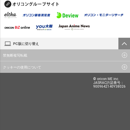
PC版に切り替え
禁無断複写転載
クッキーの使用について
© oricon ME inc.
JASRAC許諾番号：
9009642140Y38026