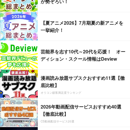
が勢ぞろい！
【夏アニメ2026】7月期夏の新アニメを
一挙紹介！
芸能界を志す10代～20代を応援！ オー
ディション・スクール情報はDeview
漫画読み放題サブスクおすすめ11選【徹
底比較】
オリコン顧客満足度ランキング
2026年動画配信サービスおすすめ40選
【徹底比較】
CS動画配信サービス20選