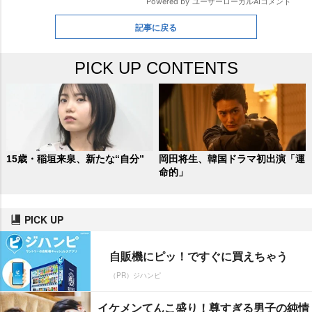
記事に戻る
PICK UP CONTENTS
15歳・稲垣来泉、新たな“自分”
岡田将生、韓国ドラマ初出演「運
命的」
PICK UP
自販機にピッ！ですぐに買えちゃう
（PR）ジハンピ
イケメンてんこ盛り！尊すぎる男子の純情