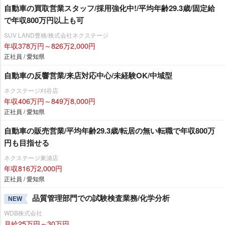
自動車の買取営業スタッフ/採用強化中!/平均年齢29.3歳/固定給
で年収800万円以上も可
SUV LAND豊橋/株式会社ネクステージ
年収378万円～826万2,000円
正社員 / 愛知県
自動車の反響営業/来店対応中心/未経験OK/中域型
ネクステージ刈谷店
年収406万円～849万8,000円
正社員 / 愛知県
自動車の販売営業/平均年齢29.3歳/転居の無い転職で年収800万
円も目指せる
ネクステージ東浦店
年収816万2,000円
正社員 / 愛知県
品質管理部門での試験検査業務/化学分析
NEW
WDB株式会社
月給25万円～30万円