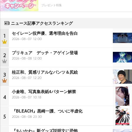
プレゼント特集
ニュース記事アクセスランキング
セイレーン役声優、選考理由を告白
1
2026-08-07 12:00
プリキュア デッチ・アゲイン登場
2
2026-08-08 12:00
桂正和、質感リアルなパンツ＆尻絵
3
2026-08-07 12:20
小倉唯、写真集表紙4パターン解禁
4
2026-08-07 10:18
『BLEACH』黒崎一護、ついに半虚化
5
2026-08-08 23:30
『ちいかわ』新グッズ説明文に恐怖