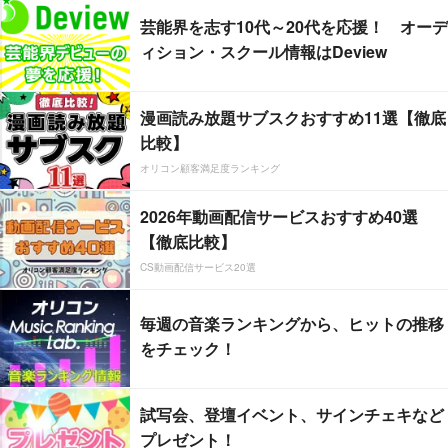
芸能界を志す10代～20代を応援！ オーデ
ィション・スクール情報はDeview
漫画読み放題サブスクおすすめ11選【徹底
比較】
オリコン顧客満足度ランキング
2026年動画配信サービスおすすめ40選
【徹底比較】
CS動画配信サービス20選
毎週の音楽ランキングから、ヒットの推移
をチェック！
試写会、登壇イベント、サインチェキなど
プレゼント！