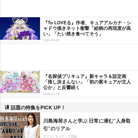
『To LOVEる』作者、キュアアルカナ・シ
ャドウ描きネット衝撃「絵柄の再現度が高
い」「たい焼き食べてそう」
2026-06-02
『名探偵プリキュア』新キャラ＆設定画
「推し決まんない」「初の紫キュアが主人
公か」と反響続く
2026-01-18
話題の特集をPICK UP！
川島海荷さんと学ぶ 日常に潜む“人身取
引”のリアル
オリコンタイアップ特集