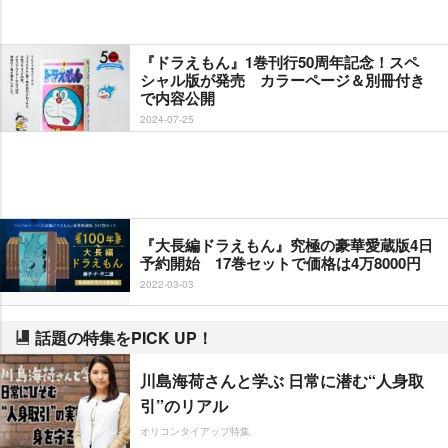
『ドラえもん』1巻刊行50周年記念！スペ
シャル版が発売 カラーページ＆別冊付き
で内容公開
2024-07-25
『大長編ドラえもん』究極の豪華愛蔵版4日
予約開始 17巻セットで価格は4万8000円
2022-03-03
話題の特集をPICK UP！
川島海荷さんと学ぶ 日常に潜む“人身取
引”のリアル
オリコンタイアップ特集