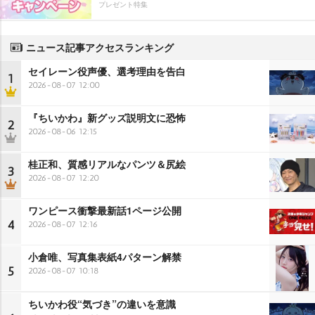
プレゼント特集
ニュース記事アクセスランキング
セイレーン役声優、選考理由を告白
1
2026-08-07 12:00
『ちいかわ』新グッズ説明文に恐怖
2
2026-08-06 12:15
桂正和、質感リアルなパンツ＆尻絵
3
2026-08-07 12:20
ワンピース衝撃最新話1ページ公開
4
2026-08-07 12:16
小倉唯、写真集表紙4パターン解禁
5
2026-08-07 10:18
ちいかわ役“気づき”の違いを意識