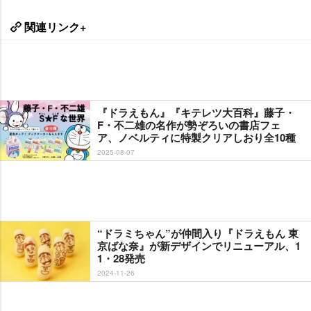
関連リンク+
『ドラえもん』『キテレツ大百科』藤子・
F・不二雄の名作が勢ぞろいの書店フェ
ア、ノベルティに特製クリアしおり全10種
2025-08-07
“ドラミちゃん”が仲間入り『ドラえもん 東
京ばな奈』が新デザインでリニューアル、1
1・28発売
2024-11-26