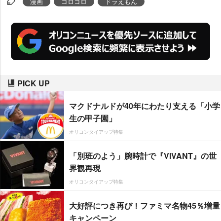
漫画
コロコロ
ドラえもん
明している。
PICK UP
マクドナルドが40年にわたり支える「小学
生の甲子園」
オリコンタイアップ特集
「別班のよう」腕時計で『VIVANT』の世
界観再現
オリコンタイアップ特集
大好評につき再び！ファミマ名物45％増量
キャンペーン