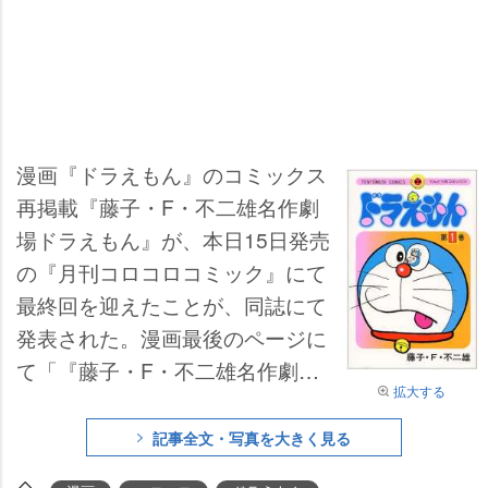
漫画『ドラえもん』のコミックス
再掲載『藤子・F・不二雄名作劇
場ドラえもん』が、本日15日発売
の『月刊コロコロコミック』にて
最終回を迎えたことが、同誌にて
発表された。漫画最後のページに
て「『藤子・F・不二雄名作劇場
拡大する
ドラえもん』は今月号で最終回と
なります。長い間応援いただき誠
記事全文・写真を大きく見る
にありがとうございました」と説