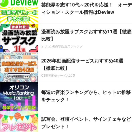
芸能界を志す10代～20代を応援！ オーデ
ィション・スクール情報はDeview
漫画読み放題サブスクおすすめ11選【徹底
比較】
オリコン顧客満足度ランキング
2026年動画配信サービスおすすめ40選
【徹底比較】
CS動画配信サービス20選
毎週の音楽ランキングから、ヒットの推移
をチェック！
試写会、登壇イベント、サインチェキなど
プレゼント！