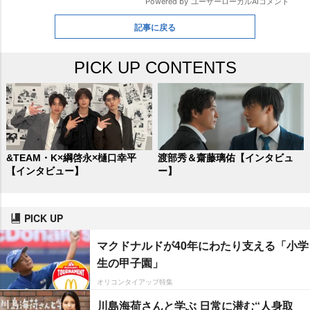
記事に戻る
PICK UP CONTENTS
&TEAM・K×綱啓永×樋口幸平
渡部秀＆齋藤璃佑【インタビュ
【インタビュー】
ー】
PICK UP
マクドナルドが40年にわたり支える「小学
生の甲子園」
オリコンタイアップ特集
川島海荷さんと学ぶ 日常に潜む“人身取