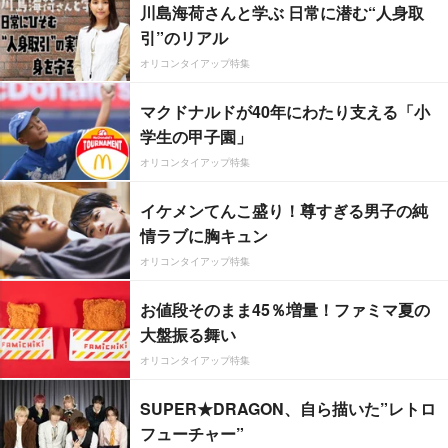
川島海荷さんと学ぶ 日常に潜む“人身取
引”のリアル
オリコンタイアップ特集
マクドナルドが40年にわたり支える「小
学生の甲子園」
オリコンタイアップ特集
イケメンてんこ盛り！尊すぎる男子の純
情ラブに胸キュン
オリコンタイアップ特集
お値段そのまま45％増量！ファミマ夏の
大盤振る舞い
オリコンタイアップ特集
SUPER★DRAGON、自ら描いた”レトロ
フューチャー”