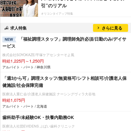
引”のリアル
オリコンタイアップ特集
求人特集
さらに見る
「福祉調理スタッフ」調理師免許必須/日勤のみ/デイサ
NEW
ービス
株式会社SOYOKAZE/平塚ケアセンターそよ風
時給1,225円～1,250円
アルバイト・パート / 神奈川県
「週3から可」調理スタッフ/無資格可/シフト相談可/介護老人保
健施設/社会保障完備
医療法人重仁会/介護老人保健施設 ナーシングヴィラ大谷地
時給1,075円
アルバイト・パート / 北海道
歯科助手/未経験OK・扶養内勤務OK
医療法人社団EVIDENS ぶばい歯科クリニック