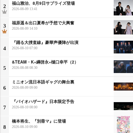
福山雅治、8月9日サプライズ登場
2
2026-08-09 13:41
福原遥＆出口夏希が予想で大興奮
3
2026-08-09 14:10
『踊る大捜査線』豪華声優陣が出演
4
2026-08-10 07:00
&TEAM・K×綱啓永×樋口幸平（2）
5
2026-08-08 08:30
ミニオン流日本語ギャグの舞台裏
6
2026-08-09 09:00
『バイオハザード』日本限定予告
7
2026-08-10 08:00
橋本将生、『別冊マ』に登場
8
2026-08-10 09:00