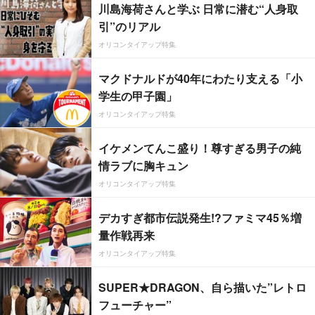
川島海荷さんと学ぶ 日常に潜む“人身取
引”のリアル
オリコンタイアップ特集
マクドナルドが40年にわたり支える「小
学生の甲子園」
オリコンタイアップ特集
イケメンてんこ盛り！尊すぎる男子の純
情ラブに胸キュン
オリコンタイアップ特集
デカすぎ都市伝説発生!?ファミマ45％増
量作戦再来
オリコンタイアップ特集
SUPER★DRAGON、自ら描いた”レトロ
フューチャー”