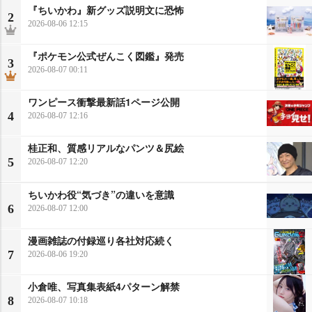
『ちいかわ』新グッズ説明文に恐怖
2
2026-08-06 12:15
『ポケモン公式ぜんこく図鑑』発売
3
2026-08-07 00:11
ワンピース衝撃最新話1ページ公開
4
2026-08-07 12:16
桂正和、質感リアルなパンツ＆尻絵
5
2026-08-07 12:20
ちいかわ役“気づき”の違いを意識
6
2026-08-07 12:00
漫画雑誌の付録巡り各社対応続く
7
2026-08-06 19:20
小倉唯、写真集表紙4パターン解禁
8
2026-08-07 10:18