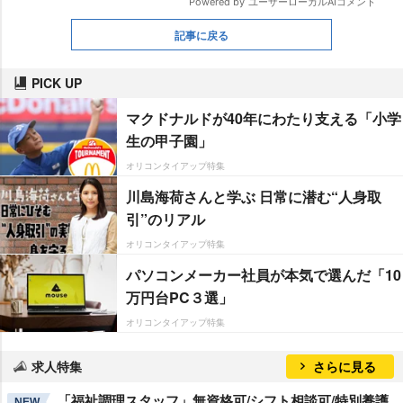
記事に戻る
PICK UP
マクドナルドが40年にわたり支える「小学
生の甲子園」
オリコンタイアップ特集
川島海荷さんと学ぶ 日常に潜む“人身取
引”のリアル
オリコンタイアップ特集
パソコンメーカー社員が本気で選んだ「10
万円台PC３選」
オリコンタイアップ特集
求人特集
さらに見る
「福祉調理スタッフ」無資格可/シフト相談可/特別養護
NEW