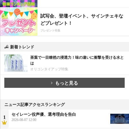
試写会、登壇イベント、サインチェキな
どプレゼント！
プレゼント特集
新着トレンド
茶葉で一目瞭然の浸透力！味の違いに衝撃を受ける水と
は
オリコンタイアップ特集
もっと見る
ニュース記事アクセスランキング
セイレーン役声優、選考理由を告白
1
2026-08-07 12:00