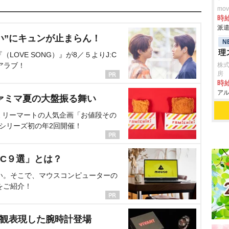
mo
時給
派遣
い”にキュンが止まらん！
N
理
OVE SONG）』が8／５よりJ:C
アラブ！
株式
房
時給
アル
ァミマ夏の大盤振る舞い
ミリーマートの人気企画「お値段その
、シリーズ初の年2回開催！
C９選」とは？
い。そこで、マウスコンピューターの
をご紹介！
界観表現した腕時計登場