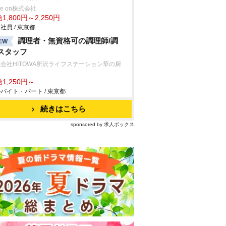
ve on株式会社
1,800円～2,250円
社員 / 東京都
調理者・無資格可の調理師/調
EW
スタッフ
会社HITOWA所沢ライフステーション華の厨
1,250円～
バイト・パート / 東京都
続きはこちら
sponsored by 求人ボックス