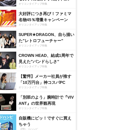
オリコンタイアップ特集
大好評につき再び！ファミマ
名物45％増量キャンペーン
オリコンタイアップ特集
SUPER★DRAGON、自ら描い
た”レトロフューチャー”
オリコンタイアップ特集
CROWN HEAD、結成1周年で
見えた”バンドらしさ”
オリコンタイアップ特集
【驚愕】メーカー社員が推す
「10万円台」神コスパPC
オリコンタイアップ特集
「別班のよう」腕時計で『VIV
ANT』の世界観再現
オリコンタイアップ特集
自販機にピッ！ですぐに買え
ちゃう
（PR）ジハンピ