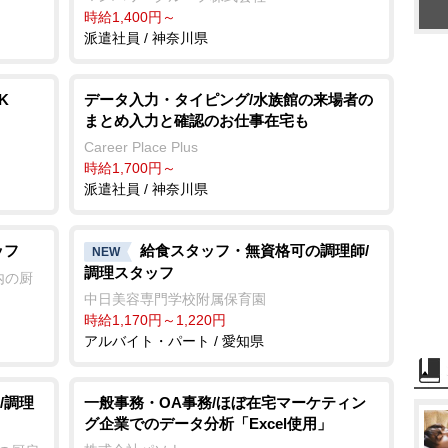
時給1,400円～
派遣社員 / 神奈川県
K
データ入力・タイピング/水族館の来場者の
まとめ入力と確認のお仕事在宅も
Career Place Plus
時給1,700円～
派遣社員 / 神奈川県
ッフ
給食スタッフ・無資格可の調理師/
NEW
調理スタッフ
内の厨
中日美容専門学校附属保育園
時給1,170円～1,220円
アルバイト・パート / 愛知県
/調理
一般事務・OA事務/ほぼ在宅マーケティン
グ企業でのデータ分析「Excel使用」