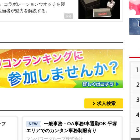
NT』コラボレーションウオッチを製
担当者が魅力を解説する。
1
2
3
求人検索
4
ッフ
一般事務・OA事務/車通勤OK 平塚
NEW
5
エリアでのカンタン事務制服有り
マンパワーグループ株式会社