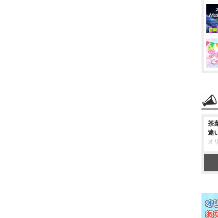
茶
違
オ