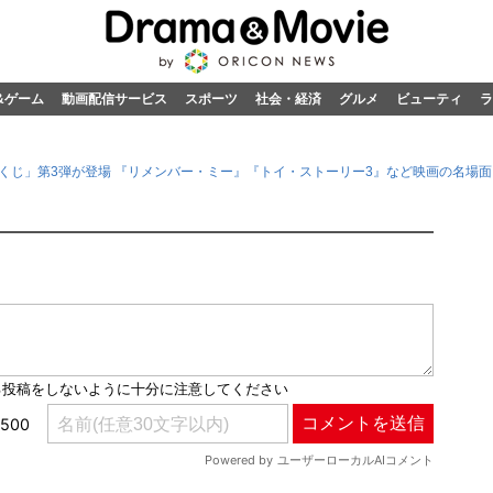
&ゲーム
動画配信サービス
スポーツ
社会・経済
グルメ
ビューティ
ラ
ARくじ」第3弾が登場 『リメンバー・ミー』『トイ・ストーリー3』など映画の名場面を