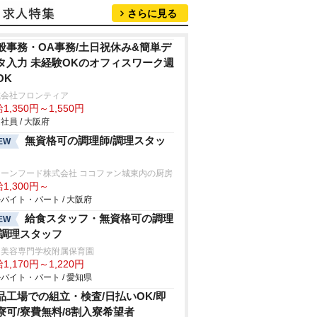
さらに見る
般事務・OA事務/土日祝休み&簡単デ
タ入力 未経験OKのオフィスワーク週
OK
式会社フロンティア
1,350円～1,550円
社員 / 大阪府
無資格可の調理師/調理スタッ
EW
リーンフード株式会社 ココファン城東内の厨房
1,300円～
バイト・パート / 大阪府
給食スタッフ・無資格可の調理
EW
/調理スタッフ
日美容専門学校附属保育園
1,170円～1,220円
バイト・パート / 愛知県
品工場での組立・検査/日払いOK/即
寮可/寮費無料/8割入寮希望者