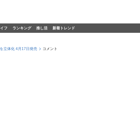
イフ
ランキング
推し活
新着トレンド
立体化 4月17日発売
コメント