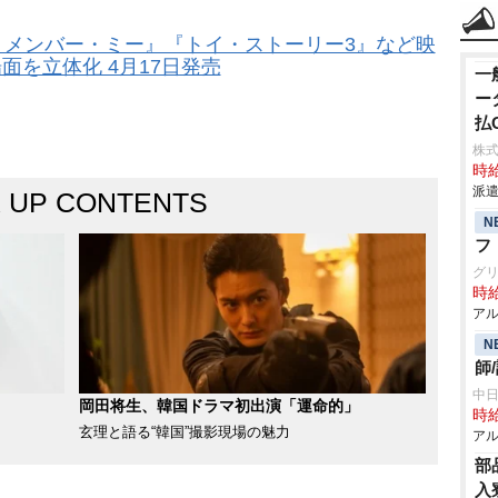
『リメンバー・ミー』『トイ・ストーリー3』など映
面を立体化 4月17日発売
一
ー
払
株
時給
派遣
K UP CONTENTS
N
フ
グ
時給
アル
N
師
中
岡田将生、韓国ドラマ初出演「運命的」
時給
玄理と語る“韓国”撮影現場の魅力
アル
部
入