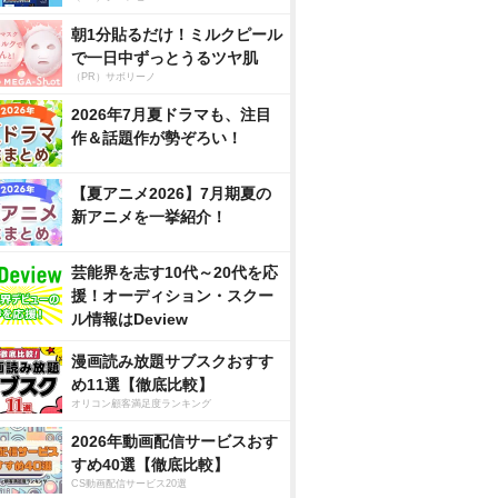
朝1分貼るだけ！ミルクピール
で一日中ずっとうるツヤ肌
（PR）サボリーノ
2026年7月夏ドラマも、注目
作＆話題作が勢ぞろい！
【夏アニメ2026】7月期夏の
新アニメを一挙紹介！
芸能界を志す10代～20代を応
援！オーディション・スクー
ル情報はDeview
漫画読み放題サブスクおすす
め11選【徹底比較】
オリコン顧客満足度ランキング
2026年動画配信サービスおす
すめ40選【徹底比較】
CS動画配信サービス20選