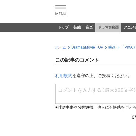
トップ
芸能
音楽
ドラマ&映画
アニメ
ホーム
Drama&Movie TOP
映画
「PIX
この記事のコメント
利用規約
を遵守の上、ご投稿ください。