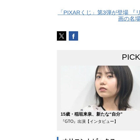
「PIXARくじ」第3弾が登場 
画の名場
PIC
15歳・稲垣来泉、新たな“自分”
『GTO』出演【インタビュー】