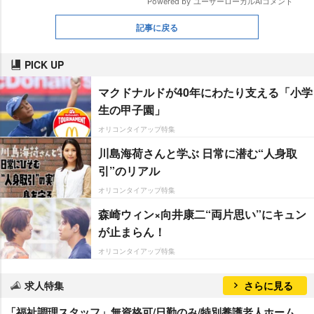
記事に戻る
PICK UP
マクドナルドが40年にわたり支える「小学
生の甲子園」
オリコンタイアップ特集
川島海荷さんと学ぶ 日常に潜む“人身取
引”のリアル
オリコンタイアップ特集
森崎ウィン×向井康二“両片思い”にキュン
が止まらん！
オリコンタイアップ特集
求人特集
さらに見る
「福祉調理スタッフ」無資格可/日勤のみ/特別養護老人ホーム