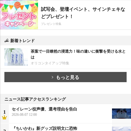
試写会、登壇イベント、サインチェキな
どプレゼント！
プレゼント特集
新着トレンド
茶葉で一目瞭然の浸透力！味の違いに衝撃を受ける水と
は
オリコンタイアップ特集
もっと見る
ニュース記事アクセスランキング
セイレーン役声優、選考理由を告白
1
2026-08-07 12:00
『ちいかわ』新グッズ説明文に恐怖