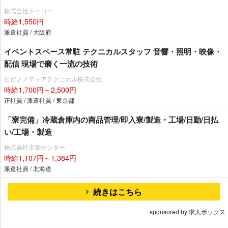
株式会社トーコー
時給1,550円
派遣社員 / 大阪府
イベントスペース常駐 テクニカルスタッフ 音響・照明・映像・
配信 現場で磨く一流の技術
ヒビノメディアテクニカル株式会社
時給1,700円～2,500円
正社員 / 派遣社員 / 東京都
「寮完備」冷蔵倉庫内の商品管理/即入寮/製造・工場/日勤/日払
い/工場・製造
株式会社京栄センター
時給1,107円～1,384円
派遣社員 / 北海道
続きはこちら
sponsored by 求人ボックス