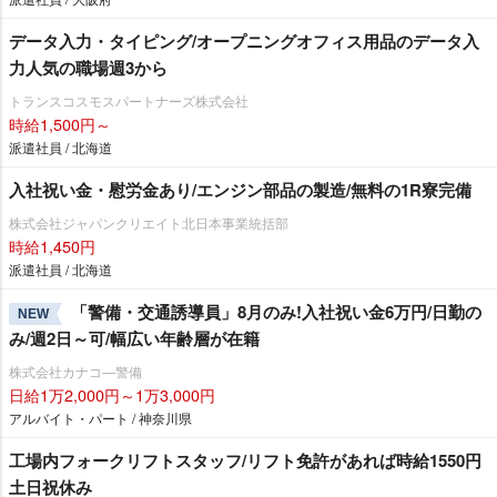
データ入力・タイピング/オープニングオフィス用品のデータ入
力人気の職場週3から
トランスコスモスパートナーズ株式会社
時給1,500円～
派遣社員 / 北海道
入社祝い金・慰労金あり/エンジン部品の製造/無料の1R寮完備
株式会社ジャパンクリエイト北日本事業統括部
時給1,450円
派遣社員 / 北海道
「警備・交通誘導員」8月のみ!入社祝い金6万円/日勤の
NEW
み/週2日～可/幅広い年齢層が在籍
株式会社カナコ―警備
日給1万2,000円～1万3,000円
アルバイト・パート / 神奈川県
工場内フォークリフトスタッフ/リフト免許があれば時給1550円
土日祝休み