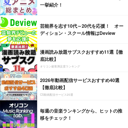
一挙紹介！
芸能界を志す10代～20代を応援！ オー
ディション・スクール情報はDeview
漫画読み放題サブスクおすすめ11選【徹
底比較】
オリコン顧客満足度ランキング
2026年動画配信サービスおすすめ40選
【徹底比較】
CS動画配信サービス20選
毎週の音楽ランキングから、ヒットの推
移をチェック！