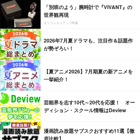
「別班のよう」腕時計で『VIVANT』の
世界観再現
オリコンタイアップ特集
2026年7月夏ドラマも、注目作＆話題作
が勢ぞろい！
【夏アニメ2026】7月期夏の新アニメを
一挙紹介！
芸能界を志す10代～20代を応援！ オー
ディション・スクール情報はDeview
漫画読み放題サブスクおすすめ11選【徹
底比較】