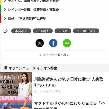
テオくん、加藤乃愛との破局を発表
レインボー池田、佐藤佳奈と電撃婚
西鉄、“不適切音声”に声明
本宮泰風
松本明子
ラジオ
ニッポン放送
ニュース一覧へ戻る
オリコンニュース イチオシ特集
川島海荷さんと学ぶ 日常に潜む“人身取
引”のリアル
オリコンタイアップ特集
マクドナルドが40年にわたり支える「小