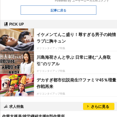
記事に戻る
PICK UP
イケメンてんこ盛り！尊すぎる男子の純情
ラブに胸キュン
オリコンタイアップ特集
川島海荷さんと学ぶ 日常に潜む“人身取
引”のリアル
オリコンタイアップ特集
デカすぎ都市伝説発生!?ファミマ45％増量
作戦再来
オリコンタイアップ特集
求人特集
さらに見る
作業支援員/就労継続支援B型作業所