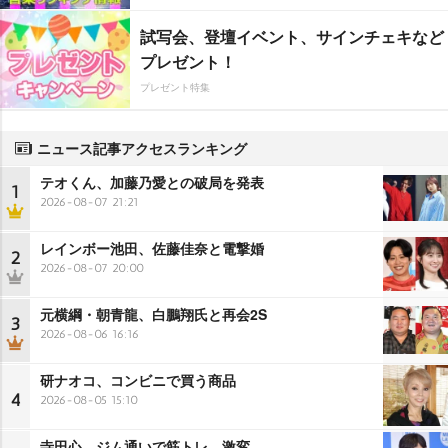
試写会、登壇イベント、サインチェキなど
プレゼント！
プレゼント特集
ニュース記事アクセスランキング
テオくん、加藤乃愛との破局を発表
1
2026-08-07 21:21
レインボー池田、佐藤佳奈と電撃婚
2
2026-08-07 20:00
元横綱・朝青龍、白鵬翔氏と再会2S
3
2026-08-06 16:16
研ナオコ、コンビニで買う商品
4
2026-08-05 15:10
寺田心、ジム通いで筋トレ…激変