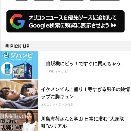
PICK UP
自販機にピッ！ですぐに買えちゃう
（PR）ジハンピ
イケメンてんこ盛り！尊すぎる男子の純情
ラブに胸キュン
オリコンタイアップ特集
川島海荷さんと学ぶ 日常に潜む“人身取
引”のリアル