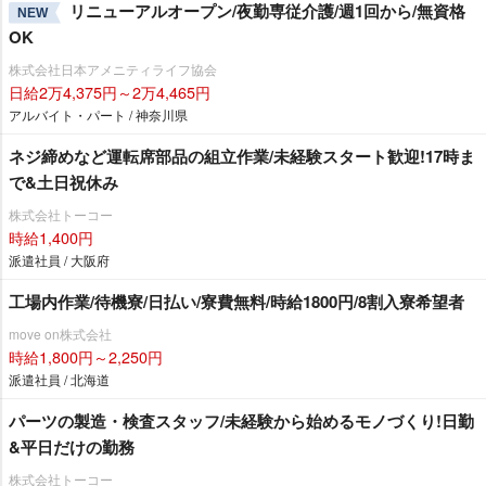
リニューアルオープン/夜勤専従介護/週1回から/無資格
NEW
OK
株式会社日本アメニティライフ協会
日給2万4,375円～2万4,465円
アルバイト・パート / 神奈川県
ネジ締めなど運転席部品の組立作業/未経験スタート歓迎!17時ま
で&土日祝休み
株式会社トーコー
時給1,400円
派遣社員 / 大阪府
工場内作業/待機寮/日払い/寮費無料/時給1800円/8割入寮希望者
move on株式会社
時給1,800円～2,250円
派遣社員 / 北海道
パーツの製造・検査スタッフ/未経験から始めるモノづくり!日勤
&平日だけの勤務
株式会社トーコー