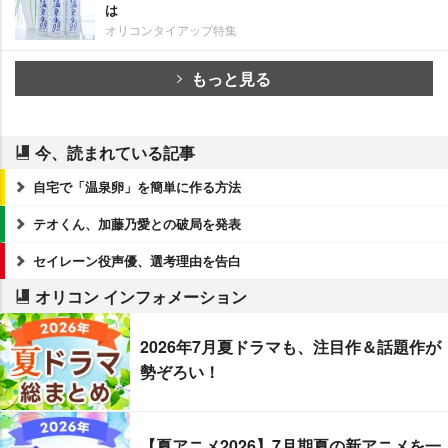
は
オリコンタイアップ特集
もっと見る
今、読まれている記事
自宅で「温泉卵」を簡単に作る方法
テオくん、加藤乃愛との破局を発表
セイレーン役声優、選考理由を告白
オリコン インフォメーション
2026年7月夏ドラマも、注目作＆話題作が
勢ぞろい！
【夏アニメ2026】7月期夏の新アニメを一