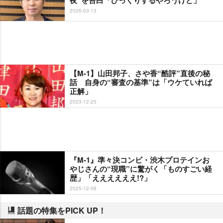
2026-03-13
【M-1】山田邦子、さや香“酷評”直後の秘
話 自身の“審査の基準”は「ウケていれば
正解」
2023-12-25
『M-1』準々決コンビ・渋木プロテインお
じさんの“現職”に驚がく「ものすごい経
歴」「ええええええ!?」
2025-12-08
話題の特集をPICK UP！