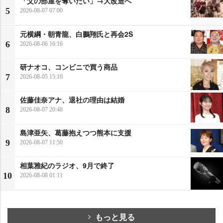
「父の部屋を奪いたい」→大改造へ
5
2026-08-07 07:00
元横綱・朝青龍、白鵬翔氏と再会2S
6
2026-08-06 16:16
研ナオコ、コンビニで買う商品
7
2026-08-05 15:10
佐藤佳奈アナ、退社の理由は結婚
8
2026-08-07 20:48
島津亜矢、葛藤抱えつつ熊本に支援
9
2026-08-07 11:50
相葉雅紀のラジオ、9月で終了
10
2026-08-08 01:11
もっと見る