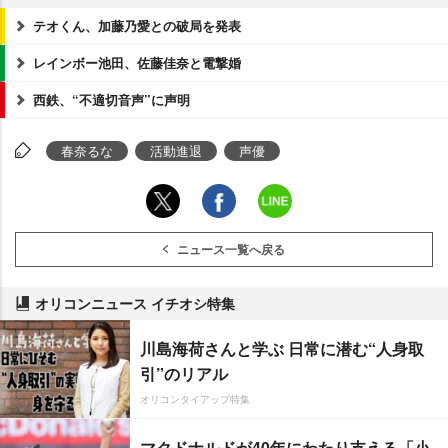
テオくん、加藤乃愛との破局を発表
レインボー池田、佐藤佳奈と電撃婚
西鉄、“不適切音声”に声明
春奈るな
活動進退
声優
ニュース一覧へ戻る
オリコンニュース イチオシ特集
川島海荷さんと学ぶ 日常に潜む“人身取
引”のリアル
オリコンタイアップ特集
マクドナルドが40年にわたり支える「小