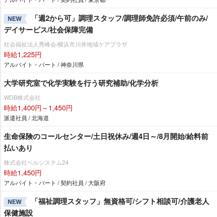
「週2から可」調理スタッフ/調理師免許必須/午前のみ/
NEW
デイサービス/社会保障完備
社会福祉法人秀峰会/横浜市川井地域ケアプラザ
時給1,225円
アルバイト・パート / 神奈川県
大学研究室で化学実験を行う研究補助/化学分析
WDB株式会社
時給1,400円～1,450円
派遣社員 / 北海道
生命保険のコールセンター/土日祝休み/週4日～/8月開始/給料前
払いあり
株式会社ベルシステム24
時給1,450円
アルバイト・パート / 契約社員 / 大阪府
「福祉調理スタッフ」無資格可/シフト相談可/介護老人
NEW
保健施設