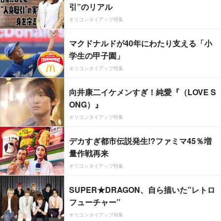
引”のリアル
オリコンタイアップ特集
マクドナルドが40年にわたり支える「小
学生の甲子園」
オリコンタイアップ特集
向井康二イケメンすぎ！純愛『（LOVE S
ONG）』
オリコンタイアップ特集
デカすぎ都市伝説発生!?ファミマ45％増
量作戦再来
オリコンタイアップ特集
SUPER★DRAGON、自ら描いた”レトロ
フューチャー”
オリコンタイアップ特集