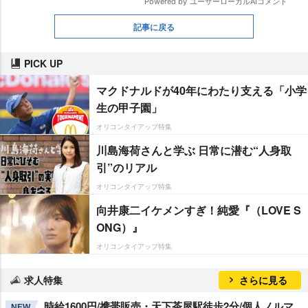
記事に戻る
PICK UP
マクドナルドが40年にわたり支える「小学
生の甲子園」
オリコンタイアップ特集
川島海荷さんと学ぶ 日常に潜む“人身取
引”のリアル
オリコンタイアップ特集
向井康二イケメンすぎ！純愛『（LOVE S
ONG）』
オリコンタイアップ特集
求人特集
さらに見る
時給1600円/携帯販売・天下茶屋駅徒歩2分/個人ノルマ
NEW