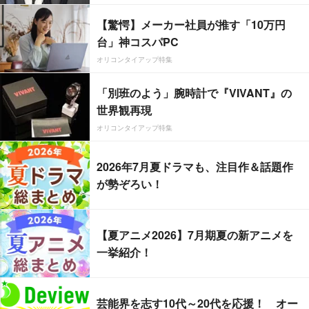
【驚愕】メーカー社員が推す「10万円
台」神コスパPC
オリコンタイアップ特集
「別班のよう」腕時計で『VIVANT』の
世界観再現
オリコンタイアップ特集
2026年7月夏ドラマも、注目作＆話題作
が勢ぞろい！
【夏アニメ2026】7月期夏の新アニメを
一挙紹介！
芸能界を志す10代～20代を応援！ オー