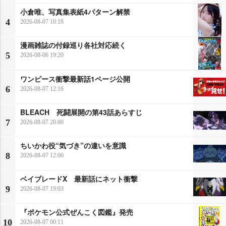
小倉唯、写真集表紙4パターン解禁
4
2026-08-07 10:18
漫画雑誌の付録巡り各社対応続く
5
2026-08-06 19:20
ワンピース衝撃最新話1ページ公開
6
2026-08-07 12:16
BLEACH 死闘展開の第43話あらすじ
7
2026-08-07 20:00
ちいかわ役“気づき”の違いを意識
8
2026-08-07 12:00
ベイブレードX 最新話にネット衝撃
9
2026-08-07 19:03
『ポケモン公式ぜんこく図鑑』発売
10
2026-08-07 00:11