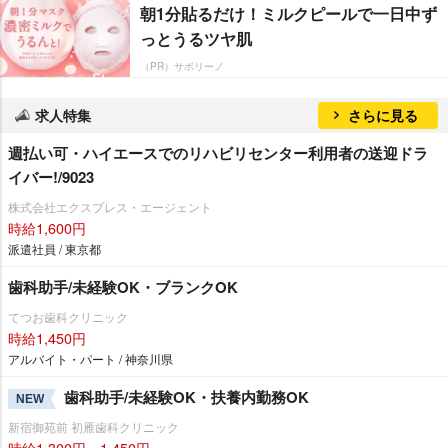
朝1分貼るだけ！ミルクピールで一日中ず
っとうるツヤ肌
（PR）サボリーノ
求人特集
さらに見る
週払い可・ハイエースでのリハビリセンター利用者の送迎ドラ
イバー!/9023
株式会社エクスプレス・エージェント
時給1,600円
派遣社員 / 東京都
歯科助手/未経験OK・ブランクOK
てつお歯科クリニック
時給1,450円
アルバイト・パート / 神奈川県
歯科助手/未経験OK・扶養内勤務OK
NEW
新宿御苑前 初雁歯科クリニック
時給1,300円～1,450円