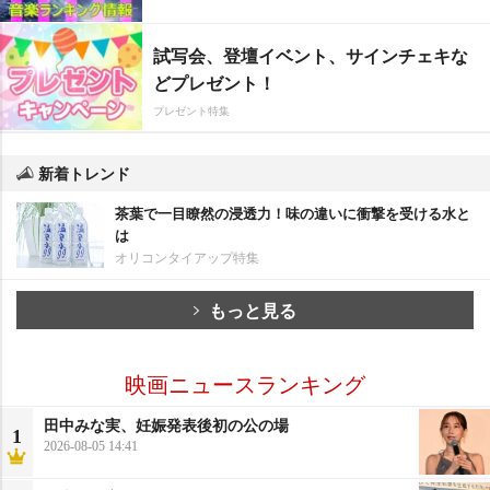
試写会、登壇イベント、サインチェキな
どプレゼント！
プレゼント特集
新着トレンド
茶葉で一目瞭然の浸透力！味の違いに衝撃を受ける水と
は
オリコンタイアップ特集
もっと見る
映画ニュースランキング
田中みな実、妊娠発表後初の公の場
1
2026-08-05 14:41