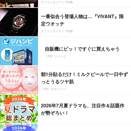
オリコンタイアップ特集
一番似合う登場人物は…『VIVANT』限
定ウオッチ
オリコンタイアップ特集
自販機にピッ！ですぐに買えちゃう
（PR）ジハンピ
朝1分貼るだけ！ミルクピールで一日中ず
っとうるツヤ肌
（PR）サボリーノ
2026年7月夏ドラマも、注目作＆話題作
が勢ぞろい！