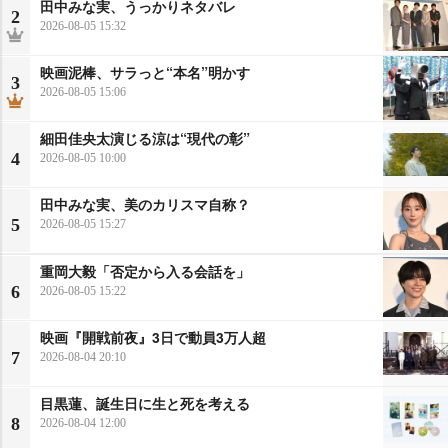
田中みな実、うっかりネタバレ
2
2026-08-05 15:32
映画泥棒、サラっと“本名”明かす
3
2026-08-05 15:06
細田佳央太演じる涼は“現代の彰”
4
2026-08-05 10:00
田中みな実、美のカリスマ自称？
5
2026-08-05 15:27
重岡大毅「否定から入る会話を」
6
2026-08-05 15:22
映画『開戦前夜』3日で動員3万人超
7
2026-08-04 20:10
目黒蓮、誕生日に生と死を考える
8
2026-08-04 12:00