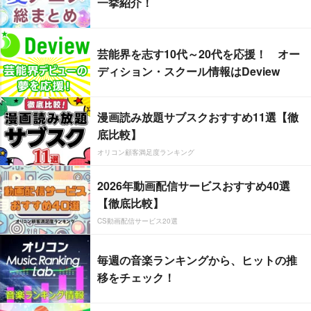
一挙紹介！
芸能界を志す10代～20代を応援！ オー
ディション・スクール情報はDeview
漫画読み放題サブスクおすすめ11選【徹
底比較】
オリコン顧客満足度ランキング
2026年動画配信サービスおすすめ40選
【徹底比較】
CS動画配信サービス20選
毎週の音楽ランキングから、ヒットの推
移をチェック！