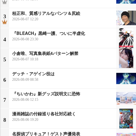
桂正和、質感リアルなパンツ＆尻絵
3
2026-08-07 12:20
『BLEACH』黒崎一護、ついに半虚化
4
2026-08-08 23:30
小倉唯、写真集表紙4パターン解禁
5
2026-08-07 10:18
デッチ・アゲイン役は
6
2026-08-09 08:58
『ちいかわ』新グッズ説明文に恐怖
7
2026-08-06 12:15
漫画雑誌の付録巡り各社対応続く
8
2026-08-06 19:20
名探偵プリキュア！ゲスト声優発表