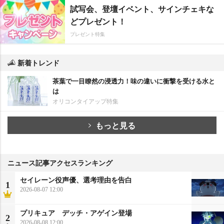
試写会、登壇イベント、サインチェキな
どプレゼント！
プレゼント特集
新着トレンド
茶葉で一目瞭然の浸透力！味の違いに衝撃を受ける水と
は
オリコンタイアップ特集
もっと見る
ニュース記事アクセスランキング
セイレーン役声優、選考理由を告白
1
2026-08-07 12:00
プリキュア デッチ・アゲイン登場
2
2026-08-08 12:00