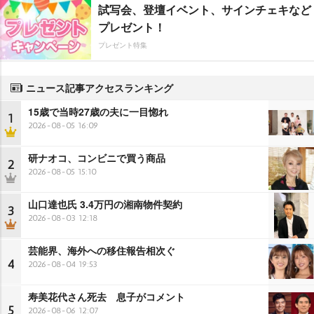
試写会、登壇イベント、サインチェキなど
プレゼント！
プレゼント特集
ニュース記事アクセスランキング
15歳で当時27歳の夫に一目惚れ
1
2026-08-05 16:09
研ナオコ、コンビニで買う商品
2
2026-08-05 15:10
山口達也氏 3.4万円の湘南物件契約
3
2026-08-03 12:18
芸能界、海外への移住報告相次ぐ
4
2026-08-04 19:53
寿美花代さん死去 息子がコメント
5
2026-08-06 12:07