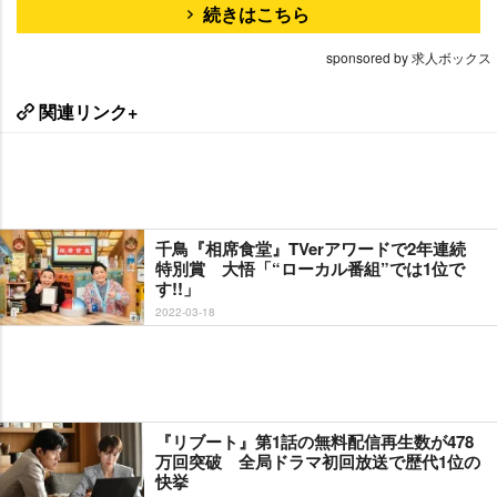
続きはこちら
sponsored by 求人ボックス
関連リンク+
千鳥『相席食堂』TVerアワードで2年連続
特別賞 大悟「“ローカル番組”では1位で
す!!」
2022-03-18
『リブート』第1話の無料配信再生数が478
万回突破 全局ドラマ初回放送で歴代1位の
快挙