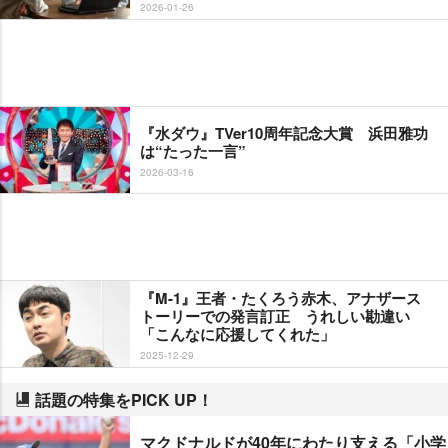
2026-01-26
『水ダウ』TVer10周年記念大賞 浜田雅功
は“たった一言”
2026-03-16
『M-1』王者・たくろう赤木、アナザース
トーリーでの発言訂正 うれしい勘違い
「こんなに応援してくれた」
2025-12-29
話題の特集をPICK UP！
マクドナルドが40年にわたり支える「小学