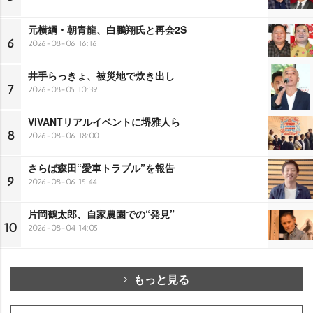
元横綱・朝青龍、白鵬翔氏と再会2S
6
2026-08-06 16:16
井手らっきょ、被災地で炊き出し
7
2026-08-05 10:39
VIVANTリアルイベントに堺雅人ら
8
2026-08-06 18:00
さらば森田“愛車トラブル”を報告
9
2026-08-06 15:44
片岡鶴太郎、自家農園での“発見”
10
2026-08-04 14:05
もっと見る