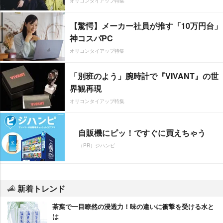
オリコンタイアップ特集
【驚愕】メーカー社員が推す「10万円台」
神コスパPC
オリコンタイアップ特集
「別班のよう」腕時計で『VIVANT』の世
界観再現
オリコンタイアップ特集
自販機にピッ！ですぐに買えちゃう
（PR）ジハンピ
新着トレンド
茶葉で一目瞭然の浸透力！味の違いに衝撃を受ける水と
は