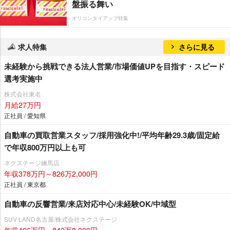
盤振る舞い
オリコンタイアップ特集
求人特集
さらに見る
未経験から挑戦できる法人営業/市場価値UPを目指す・スピード
選考実施中
株式会社東名
月給27万円
正社員 / 愛知県
自動車の買取営業スタッフ/採用強化中!/平均年齢29.3歳/固定給
で年収800万円以上も可
ネクステージ練馬店
年収378万円～826万2,000円
正社員 / 東京都
自動車の反響営業/来店対応中心/未経験OK/中域型
SUV LAND名古屋/株式会社ネクステージ
年収406万円～849万8,000円