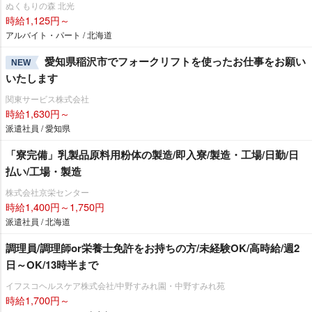
ぬくもりの森 北光
時給1,125円～
アルバイト・パート / 北海道
愛知県稲沢市でフォークリフトを使ったお仕事をお願い
NEW
いたします
関東サービス株式会社
時給1,630円～
派遣社員 / 愛知県
「寮完備」乳製品原料用粉体の製造/即入寮/製造・工場/日勤/日
払い/工場・製造
株式会社京栄センター
時給1,400円～1,750円
派遣社員 / 北海道
調理員/調理師or栄養士免許をお持ちの方/未経験OK/高時給/週2
日～OK/13時半まで
イフスコヘルスケア株式会社/中野すみれ園・中野すみれ苑
時給1,700円～