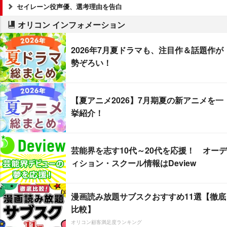
セイレーン役声優、選考理由を告白
オリコン インフォメーション
2026年7月夏ドラマも、注目作＆話題作が
勢ぞろい！
【夏アニメ2026】7月期夏の新アニメを一
挙紹介！
芸能界を志す10代～20代を応援！ オーデ
ィション・スクール情報はDeview
漫画読み放題サブスクおすすめ11選【徹底
比較】
オリコン顧客満足度ランキング