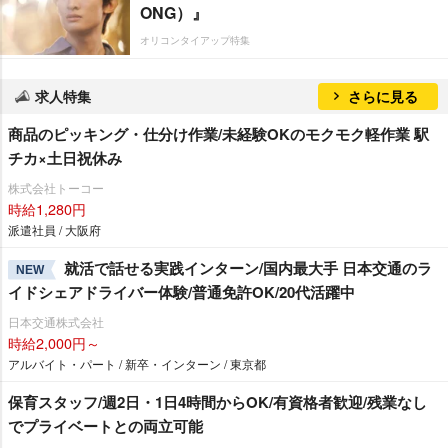
ONG）』
オリコンタイアップ特集
求人特集
さらに見る
商品のピッキング・仕分け作業/未経験OKのモクモク軽作業 駅
チカ×土日祝休み
株式会社トーコー
時給1,280円
派遣社員 / 大阪府
就活で話せる実践インターン/国内最大手 日本交通のラ
NEW
イドシェアドライバー体験/普通免許OK/20代活躍中
日本交通株式会社
時給2,000円～
アルバイト・パート / 新卒・インターン / 東京都
保育スタッフ/週2日・1日4時間からOK/有資格者歓迎/残業なし
でプライベートとの両立可能