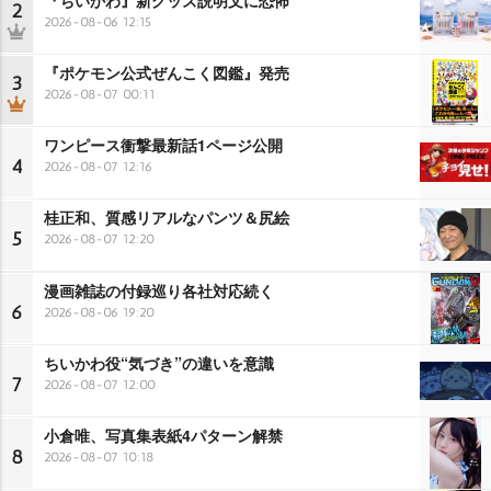
2
2026-08-06 12:15
『ポケモン公式ぜんこく図鑑』発売
3
2026-08-07 00:11
ワンピース衝撃最新話1ページ公開
4
2026-08-07 12:16
桂正和、質感リアルなパンツ＆尻絵
5
2026-08-07 12:20
漫画雑誌の付録巡り各社対応続く
6
2026-08-06 19:20
ちいかわ役“気づき”の違いを意識
7
2026-08-07 12:00
小倉唯、写真集表紙4パターン解禁
8
2026-08-07 10:18