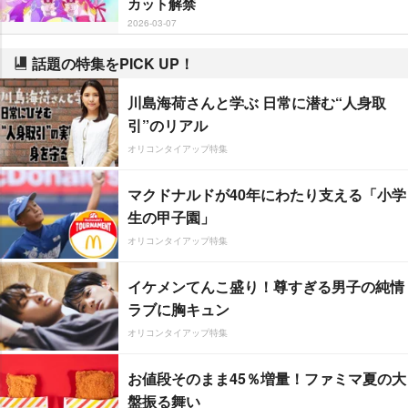
カット解禁
2026-03-07
話題の特集をPICK UP！
川島海荷さんと学ぶ 日常に潜む“人身取
引”のリアル
オリコンタイアップ特集
マクドナルドが40年にわたり支える「小学
生の甲子園」
オリコンタイアップ特集
イケメンてんこ盛り！尊すぎる男子の純情
ラブに胸キュン
オリコンタイアップ特集
お値段そのまま45％増量！ファミマ夏の大
盤振る舞い