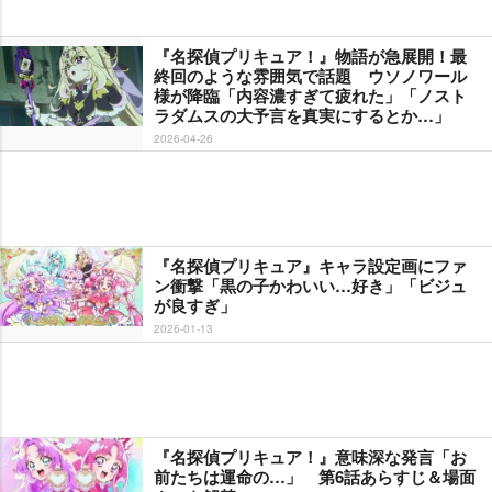
『名探偵プリキュア！』物語が急展開！最
終回のような雰囲気で話題 ウソノワール
様が降臨「内容濃すぎて疲れた」「ノスト
ラダムスの大予言を真実にするとか…」
2026-04-26
『名探偵プリキュア』キャラ設定画にファ
ン衝撃「黒の子かわいい…好き」「ビジュ
が良すぎ」
2026-01-13
『名探偵プリキュア！』意味深な発言「お
前たちは運命の…」 第6話あらすじ＆場面