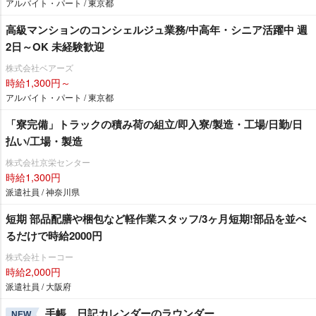
アルバイト・パート / 東京都
高級マンションのコンシェルジュ業務/中高年・シニア活躍中 週
2日～OK 未経験歓迎
株式会社ベアーズ
時給1,300円～
アルバイト・パート / 東京都
「寮完備」トラックの積み荷の組立/即入寮/製造・工場/日勤/日
払い/工場・製造
株式会社京栄センター
時給1,300円
派遣社員 / 神奈川県
短期 部品配膳や梱包など軽作業スタッフ/3ヶ月短期!部品を並べ
るだけで時給2000円
株式会社トーコー
時給2,000円
派遣社員 / 大阪府
手帳、日記カレンダーのラウンダー
NEW