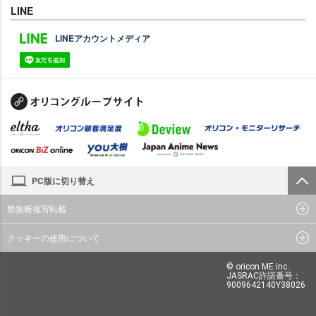
LINE
LINEアカウントメディア
PC版に切り替え
禁無断複写転載
クッキーの使用について
© oricon ME inc.
JASRAC許諾番号：
9009642140Y38026