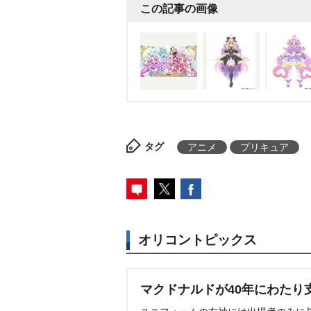
この記事の画像
後日発表される。
また、名乗り
んな謎でもはなまる解決! 名探偵
ュアミスティックが「重ねた推理
偵 キュアミスティック!」、キ
「神秘と秘密で包み込む キュア
キュアエクレールが「解き放て!
キュアエクレール!」となってい
タグ
アニメ
プリキュア
キュン、キュアマジェスティな
が紫のプリキュアは多数登場し
当者によると「キャラクターカ
ュアは初」と説明している。
オリコントピックス
マクドナルドが40年にわたり