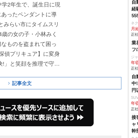
自
中学2年生で、誕生日に現
経
にあったペンダントに導
55
ネ
まことみらい市にタイムスリ
月給
4歳の女の子・小林みく
正社
業
切なものを盗まれて困っ
フ
探偵プリキュア】に変身
ジ
年収
決!」と笑顔を推理で守り
正社
る手掛かりを探すストー
自
ー&キャストは、キュアア
記事全文
中
円
、キュアミスティック/小
SU
カナ・シャドウ/森亜る
年収
正社
ュアエクレール役は後日
接
英美里
、マシュタン役を
ャ
幹
裕貴
、シュシュタン役は