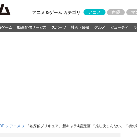
アニメ
声優
マ
アニメ＆ゲーム カテゴリ
&ゲーム
動画配信サービス
スポーツ
社会・経済
グルメ
ビューティ
ラ
OP
アニメ
『名探偵プリキュア』新キャラ&設定画 「推し決まんない」「初の