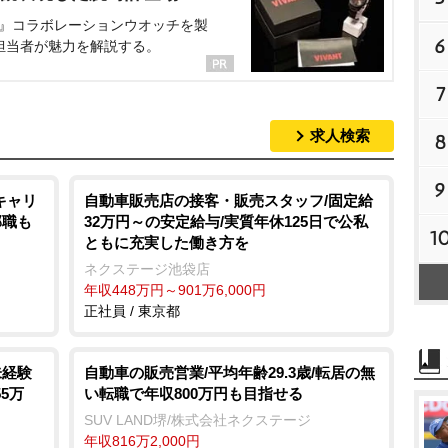
NT』コラボレーションウオッチを製
6
担当者が魅力を解説する。
7
求人検索
8
9
キャリ
自動車販売店の接客・販売スタッフ/固定給
部職も
32万円～の安定給与/実質年休125日で公私
1
ともに充実した働き方を
ネクステージ池袋店
年収448万円～901万6,000円
正社員 / 東京都
未経験
自動車の販売営業/平均年齢29.3歳/転居の無
55万
い転職で年収800万円も目指せる
SUV LAND堺/株式会社ネクステージ
年収816万2,000円