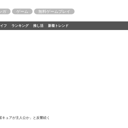
ンガ
ゲーム
無料ゲームプレイ
イフ
ランキング
推し活
新着トレンド
紫キュアが主人公か」と反響続く