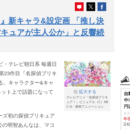
』新キャラ&設定画 「推し決
紫キュアが主人公か」と反響続
ビ・テレビ朝日系 毎週日
る第23作目『名探偵プリキ
れる。キャラクター&キャ
ネット上で話題になって
拡大する
自
テレビアニメ『名探偵プリキ
中
ュア！』ビジュアル（C）AB
円
C-A・東映アニメーション
ネ
ーズ初の探偵プリキュア
年収
人公の明智あんなは、マコ
正社