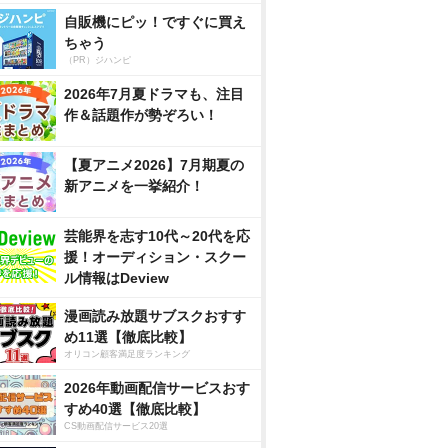
自販機にピッ！ですぐに買え
ちゃう
（PR）ジハンピ
2026年7月夏ドラマも、注目
作＆話題作が勢ぞろい！
【夏アニメ2026】7月期夏の
新アニメを一挙紹介！
芸能界を志す10代～20代を応
援！オーディション・スクー
ル情報はDeview
漫画読み放題サブスクおすす
め11選【徹底比較】
オリコン顧客満足度ランキング
2026年動画配信サービスおす
すめ40選【徹底比較】
CS動画配信サービス20選