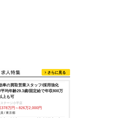
さらに見る
動車の買取営業スタッフ/採用強化
!/平均年齢29.3歳/固定給で年収800万
以上も可
クステージ小平店
378万円～826万2,000円
員 / 東京都