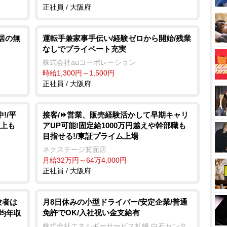
正社員 / 大阪府
転居の無
運転手兼家事手伝い/経験ゼロから開始/残業
なしでプライベート充実
株式会社auコーポレーション
時給1,300円～1,500円
正社員 / 大阪府
!/平
接客/⏩️営業、販売経験活かして早期キャリ
以上も
アUP可能!固定給1000万円越えや幹部職も
目指せる!/東証プライム上場
ネクステージ箕面店
月給32万円～64万4,000円
正社員 / 大阪府
験者は
月8日休みの小型ドライバー/安定企業/普通
免許でOK/入社祝い金支給有
平均年収
株式会社エネルギーサービス札幌 白石センタ