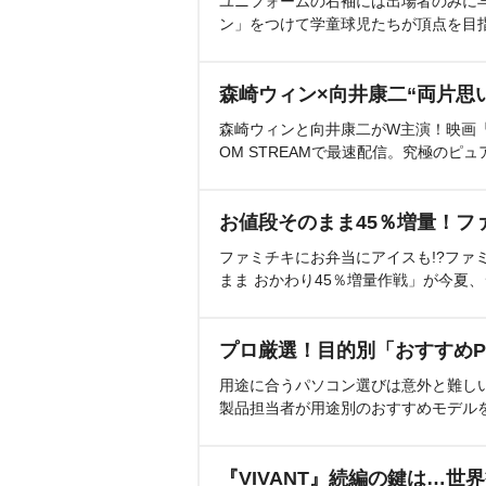
ユニフォームの右袖には出場者のみに
ン」をつけて学童球児たちが頂点を目
森崎ウィン×向井康二“両片思
森崎ウィンと向井康二がW主演！映画『（L
OM STREAMで最速配信。究極のピュ
お値段そのまま45％増量！フ
ファミチキにお弁当にアイスも!?ファ
まま おかわり45％増量作戦」が今夏
プロ厳選！目的別「おすすめP
用途に合うパソコン選びは意外と難し
製品担当者が用途別のおすすめモデル
『VIVANT』続編の鍵は…世