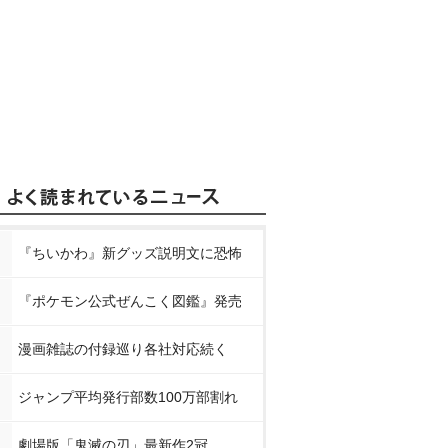
『ちいかわ』新グッズ説明文に恐怖
『ポケモン公式ぜんこく図鑑』発売
漫画雑誌の付録巡り各社対応続く
ジャンプ平均発行部数100万部割れ
劇場版「鬼滅の刃」最新作2冠