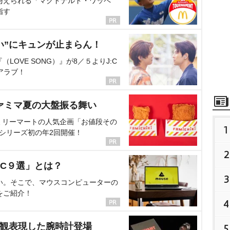
与えられる「マクドナルド・ワッペ
指す
い”にキュンが止まらん！
OVE SONG）』が8／５よりJ:C
アラブ！
ァミマ夏の大盤振る舞い
ミリーマートの人気企画「お値段その
1
、シリーズ初の年2回開催！
2
C９選」とは？
3
い。そこで、マウスコンピューターの
をご紹介！
4
界観表現した腕時計登場
5