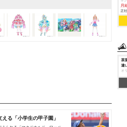
ネ
はキュアアンサーが「ど
月給
正社
 キュアアンサー!」、キ
で笑顔にジャンプ! 名探
ュアアルカナ・シャドウが
アルカナ・シャドウ!」、
内なる真実の香り 名探偵
る。
なお、キュアキュン
茶
違
ど、キャラクターカラー
オ
ていたが、作品の宣伝担
ラーが紫の主人公プリキ
支える「小学生の甲子園」