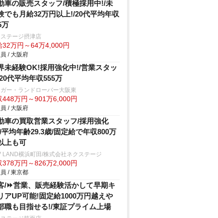
動車の販売スタッフ/積極採用中!/未
験でも月給32万円以上!/20代平均年収
5万
クステージ摂津店
32万円～64万4,000円
員 / 大阪府
界未経験OK!採用強化中!/営業スタッ
/20代平均年収555万
ャガー・ランドローバー大阪東
448万円～901万6,000円
員 / 大阪府
動車の買取営業スタッフ/採用強化
!/平均年齢29.3歳/固定給で年収800万
以上も可
V LAND横浜町田/株式会社ネクステージ
378万円～826万2,000円
員 / 東京都
客/⏩️営業、販売経験活かして早期キ
リアUP可能!固定給1000万円越え
部職も目指せる!/東証プライム上場