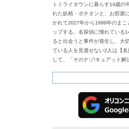
トミライタウンに暮らす14歳の
れた妖精・ポチタンと、お部屋
かれて2027年から1999年の
ップする。名探偵に憧れている1
ると出会うと事件が発生し、大
ている人を見逃せない2人は【名
して、「そのナゾ!キュアット解
ながら、あんなが元の時代に戻
リーが描かれる。
新キャラクタ
ンサー/明智あんな役を千賀光莉
林みくる役を
本渡楓
、キュアアル
るか役を
東山奈央
が担当し、キ
発表。妖精のポチタン役は
加藤
羊宮妃那
、ジェット先輩役を
梶