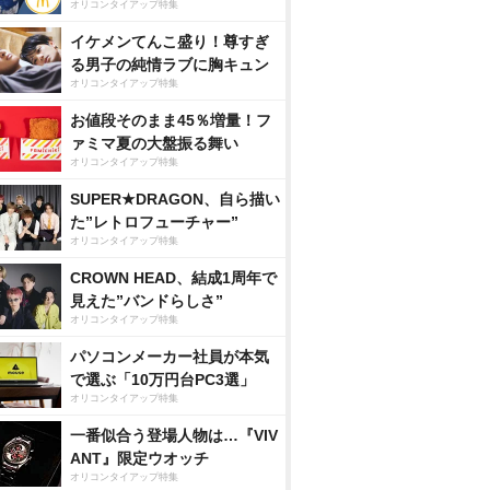
オリコンタイアップ特集
イケメンてんこ盛り！尊すぎ
る男子の純情ラブに胸キュン
オリコンタイアップ特集
お値段そのまま45％増量！フ
ァミマ夏の大盤振る舞い
オリコンタイアップ特集
SUPER★DRAGON、自ら描い
た”レトロフューチャー”
オリコンタイアップ特集
CROWN HEAD、結成1周年で
見えた”バンドらしさ”
オリコンタイアップ特集
パソコンメーカー社員が本気
で選ぶ「10万円台PC3選」
オリコンタイアップ特集
一番似合う登場人物は…『VIV
ANT』限定ウオッチ
オリコンタイアップ特集