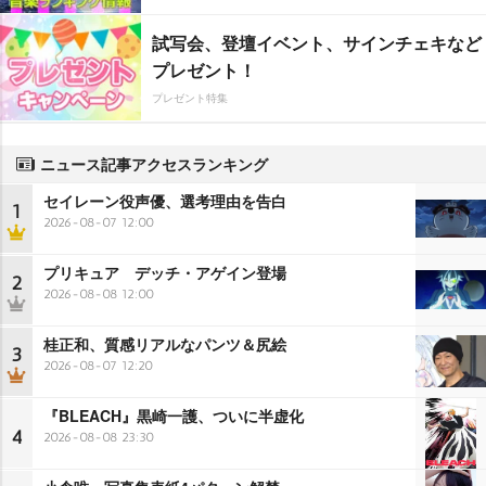
試写会、登壇イベント、サインチェキなど
プレゼント！
プレゼント特集
ニュース記事アクセスランキング
セイレーン役声優、選考理由を告白
1
2026-08-07 12:00
プリキュア デッチ・アゲイン登場
2
2026-08-08 12:00
桂正和、質感リアルなパンツ＆尻絵
3
2026-08-07 12:20
『BLEACH』黒崎一護、ついに半虚化
4
2026-08-08 23:30