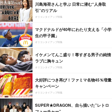
川島海荷さんと学ぶ 日常に潜む“人身取
引”のリアル
オリコンタイアップ特集
マクドナルドが40年にわたり支える「小学
生の甲子園」
オリコンタイアップ特集
イケメンてんこ盛り！尊すぎる男子の純情
ラブに胸キュン
オリコンタイアップ特集
大好評につき再び！ファミマ名物45％増量
キャンペーン
オリコンタイアップ特集
SUPER★DRAGON、自ら描いた”レトロ
フューチャー”