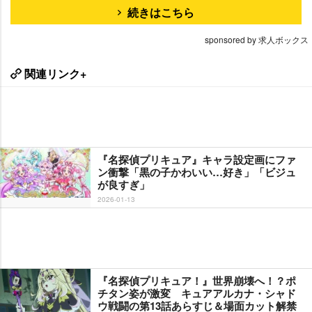
続きはこちら
sponsored by 求人ボックス
関連リンク+
『名探偵プリキュア』キャラ設定画にファ
ン衝撃「黒の子かわいい…好き」「ビジュ
が良すぎ」
2026-01-13
『名探偵プリキュア！』世界崩壊へ！？ポ
チタン姿が激変 キュアアルカナ・シャド
ウ戦闘の第13話あらすじ＆場面カット解禁