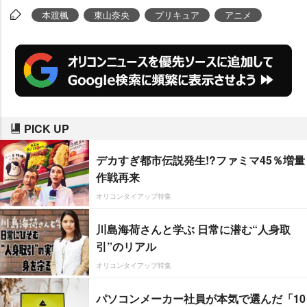
の子たちが主人公となる。
本渡楓
東山奈央
プリキュア
アニメ
PICK UP
デカすぎ都市伝説発生!?ファミマ45％増量
作戦再来
オリコンタイアップ特集
川島海荷さんと学ぶ 日常に潜む“人身取
引”のリアル
オリコンタイアップ特集
パソコンメーカー社員が本気で選んだ「10