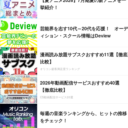
【夏アニメ2026】7月期夏の新アニメを一
挙紹介！
芸能界を志す10代～20代を応援！ オーデ
ィション・スクール情報はDeview
漫画読み放題サブスクおすすめ11選【徹底
比較】
オリコン顧客満足度ランキング
2026年動画配信サービスおすすめ40選
【徹底比較】
CS動画配信サービス20選
毎週の音楽ランキングから、ヒットの推移
をチェック！