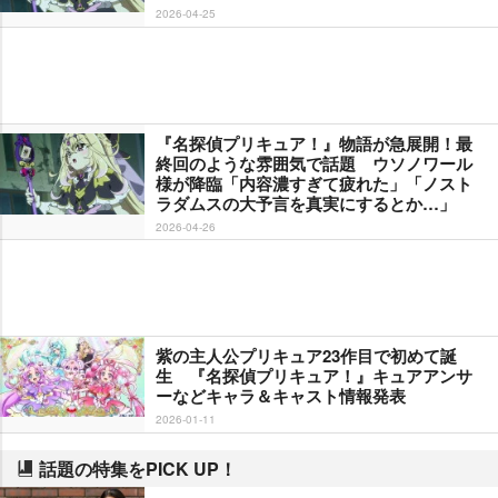
2026-04-25
『名探偵プリキュア！』物語が急展開！最
終回のような雰囲気で話題 ウソノワール
様が降臨「内容濃すぎて疲れた」「ノスト
ラダムスの大予言を真実にするとか…」
2026-04-26
紫の主人公プリキュア23作目で初めて誕
生 『名探偵プリキュア！』キュアアンサ
ーなどキャラ＆キャスト情報発表
2026-01-11
話題の特集をPICK UP！