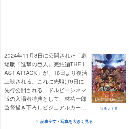
2024年11月8日に公開された「劇
場版『進撃の巨人』完結編THE L
AST ATTACK」が、16日より復活
上映される。これに先駆け9日に
先行公開される、ドルビーシネマ
版の入場者特典として、林祐一郎
監督描き下ろしビジュアルカード
拡大する
ドルビーシネマver.が配布される
記事全文・写真を大きく見る
ことが発表された。