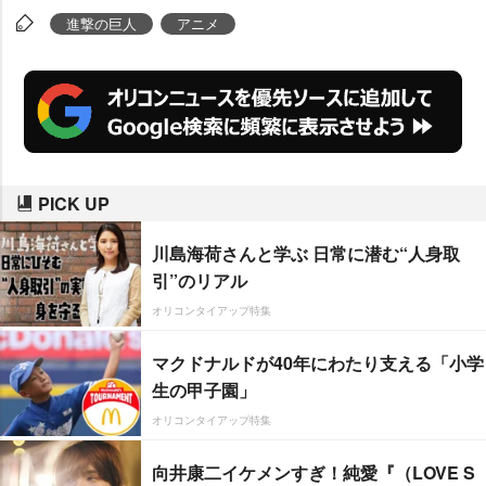
進撃の巨人
アニメ
PICK UP
川島海荷さんと学ぶ 日常に潜む“人身取
引”のリアル
オリコンタイアップ特集
マクドナルドが40年にわたり支える「小学
生の甲子園」
オリコンタイアップ特集
向井康二イケメンすぎ！純愛『（LOVE S