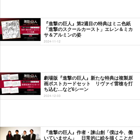
『進撃の巨人』第2週目の特典はミニ色紙
「進撃のスクールカースト」エレン＆ミカ
サ＆アルミンの姿
2024-11-12
劇場版『進撃の巨人』新たな特典は複製原
画ポストカードセット リヴァイ雷槍を打
ち込む…など6シーン
2024-12-03
『進撃の巨人』作者・諫山創「僕は今、働
いていません」 日常的に絵を描くことが