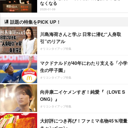
なくなる
2026-01-09
話題の特集をPICK UP！
川島海荷さんと学ぶ 日常に潜む“人身取
引”のリアル
オリコンタイアップ特集
マクドナルドが40年にわたり支える「小学
生の甲子園」
オリコンタイアップ特集
向井康二イケメンすぎ！純愛『（LOVE S
ONG）』
オリコンタイアップ特集
大好評につき再び！ファミマ名物45％増量
キャンペーン