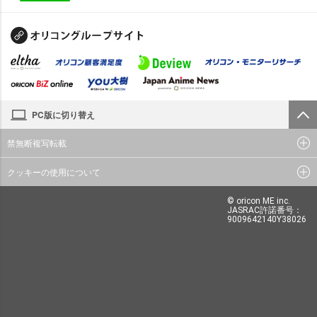
PC版に切り替え
禁無断複写転載
クッキーの使用について
© oricon ME inc.
JASRAC許諾番号：
9009642140Y38026