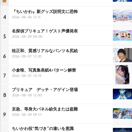
『ちいかわ』新グッズ説明文に恐怖
4
2026-08-06 12:15
名探偵プリキュア！ゲスト声優発表
5
2026-08-09 09:00
桂正和、質感リアルなパンツ＆尻絵
6
2026-08-07 12:20
小倉唯、写真集表紙4パターン解禁
7
2026-08-07 10:18
プリキュア デッチ・アゲイン登場
8
2026-08-08 12:00
京急、等身大パネル紛失または盗難
9
2026-08-09 09:57
ちいかわ役“気づき”の違いを意識