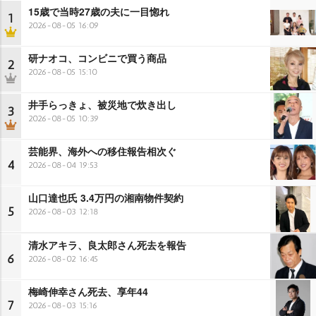
15歳で当時27歳の夫に一目惚れ
1
2026-08-05 16:09
研ナオコ、コンビニで買う商品
2
2026-08-05 15:10
井手らっきょ、被災地で炊き出し
3
2026-08-05 10:39
芸能界、海外への移住報告相次ぐ
4
2026-08-04 19:53
山口達也氏 3.4万円の湘南物件契約
5
2026-08-03 12:18
清水アキラ、良太郎さん死去を報告
6
2026-08-02 16:45
梅崎伸幸さん死去、享年44
7
2026-08-03 15:16