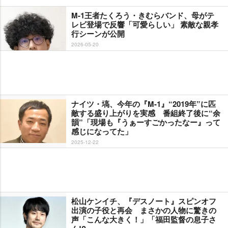
M-1王者たくろう・きむらバンド、母がテ
レビ登場で反響「可愛らしい」 素敵な親孝
行シーンが公開
2026-05-20
ナイツ・塙、今年の『M-1』“2019年”に匹
敵する盛り上がりを実感 番組終了後に“余
韻”「現場も『うぁーすごかったなー』って
感じになってた」
2025-12-22
松山ケンイチ、『デスノート』スピンオフ
出演の子役と再会 まさかの人物に驚きの
声「こんな大きく！」「福田監督の息子さ