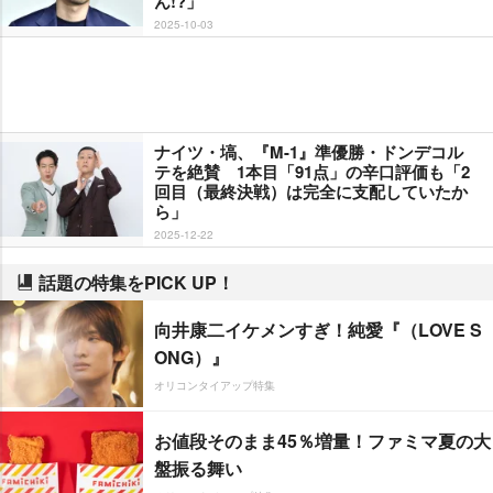
ん!?」
2025-10-03
ナイツ・塙、『M-1』準優勝・ドンデコル
テを絶賛 1本目「91点」の辛口評価も「2
回目（最終決戦）は完全に支配していたか
ら」
2025-12-22
話題の特集をPICK UP！
向井康二イケメンすぎ！純愛『（LOVE S
ONG）』
オリコンタイアップ特集
お値段そのまま45％増量！ファミマ夏の大
盤振る舞い