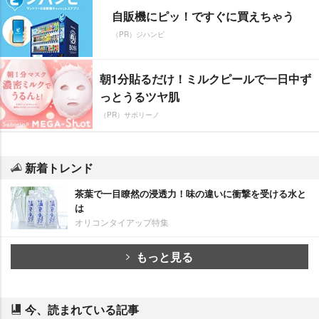
自販機にピッ！ですぐに買えちゃう
（PR）ジハンピ
朝1分貼るだけ！ミルクピールで一日中ず
っとうるツヤ肌
（PR）サボリーノ
新着トレンド
茶葉で一目瞭然の浸透力！味の違いに衝撃を受ける水と
は
オリコンタイアップ特集
もっと見る
今、読まれている記事