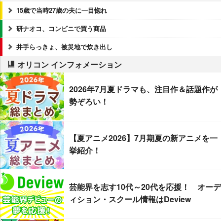
15歳で当時27歳の夫に一目惚れ
研ナオコ、コンビニで買う商品
井手らっきょ、被災地で炊き出し
オリコン インフォメーション
2026年7月夏ドラマも、注目作＆話題作が
勢ぞろい！
【夏アニメ2026】7月期夏の新アニメを一
挙紹介！
芸能界を志す10代～20代を応援！ オーデ
ィション・スクール情報はDeview