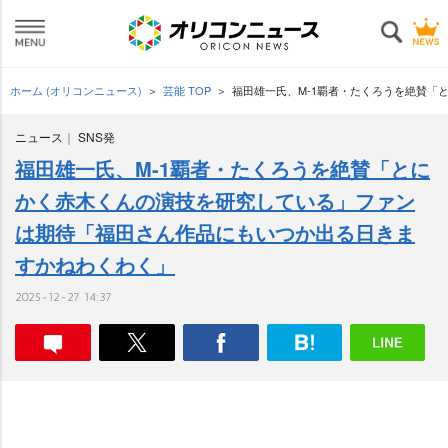
ホーム (オリコンニュース)
芸能 TOP
福田雄一氏、M-1覇者・たくろうを絶賛「
ニュース
SNS発
福田雄一氏、M-1覇者・たくろうを絶賛「とに
かく赤木くんの演技を研究している」ファン
は期待「福田さん作品にもいつか出る日きま
すかねわくわく」
2025-12-27 14:37