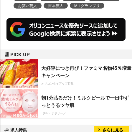
お笑い芸人
吉本芸人
M-1グランプリ
PICK UP
大好評につき再び！ファミマ名物45％増量
キャンペーン
オリコンタイアップ特集
朝1分貼るだけ！ミルクピールで一日中ず
っとうるツヤ肌
（PR）サボリーノ
求人特集
さらに見る