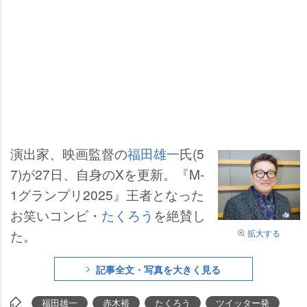
演出家、映画監督の
福田雄一
氏(5
7)が27日、自身のXを更新。『M‐
1グランプリ2025』王者となった
お笑いコンビ・
たくろう
を絶賛し
た。
拡大する
記事全文・写真を大きく見る
福田雄一
赤木裕
たくろう
ツイッター発