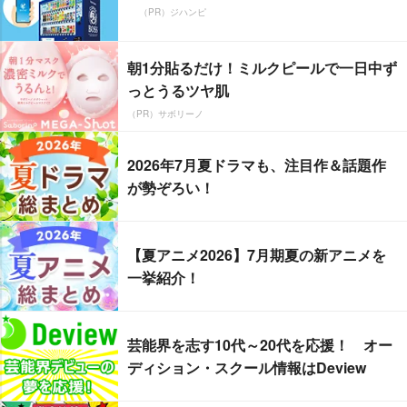
（PR）ジハンピ
朝1分貼るだけ！ミルクピールで一日中ず
っとうるツヤ肌
（PR）サボリーノ
2026年7月夏ドラマも、注目作＆話題作
が勢ぞろい！
【夏アニメ2026】7月期夏の新アニメを
一挙紹介！
芸能界を志す10代～20代を応援！ オー
ディション・スクール情報はDeview