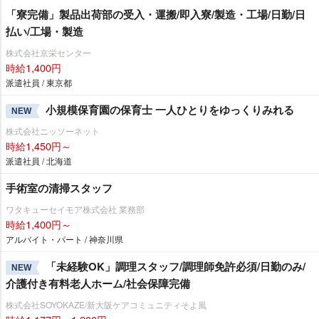
「寮完備」製品出荷部の受入・運搬/即入寮/製造・工場/日勤/日
払い/工場・製造
株式会社京栄センター
時給1,400円
派遣社員 / 東京都
小規模保育園の保育士 一人ひとりをゆっくりみれる
NEW
株式会社ニッソーネット
時給1,450円～
派遣社員 / 北海道
手術室の清掃スタッフ
ワタキューセイモア株式会社 業務部
時給1,400円～
アルバイト・パート / 神奈川県
「未経験OK」調理スタッフ/調理師免許必須/日勤のみ/
NEW
介護付き有料老人ホーム/社会保障完備
株式会社SOYOKAZE/新大阪ケアコミュニティそよ風