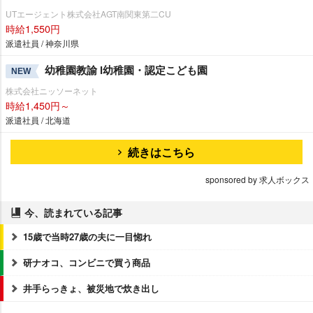
UTエージェント株式会社AGT南関東第二CU
時給1,550円
派遣社員 / 神奈川県
幼稚園教諭 l幼稚園・認定こども園
NEW
株式会社ニッソーネット
時給1,450円～
派遣社員 / 北海道
続きはこちら
sponsored by 求人ボックス
今、読まれている記事
15歳で当時27歳の夫に一目惚れ
研ナオコ、コンビニで買う商品
井手らっきょ、被災地で炊き出し