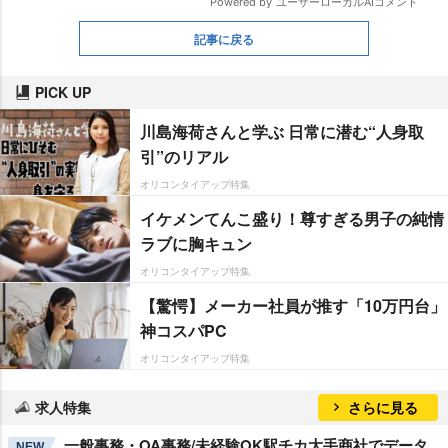
記事に戻る
PICK UP
川島海荷さんと学ぶ 日常に潜む“人身取
引”のリアル
オリコンタイアップ特集
イケメンてんこ盛り！尊すぎる男子の純情
ラブに胸キュン
オリコンタイアップ特集
【驚愕】メーカー社員が推す「10万円台」
神コスパPC
オリコンタイアップ特集
求人特集
さらに見る
一般事務・OA事務/未経験OK駅チカ大手商社でデータ
NEW