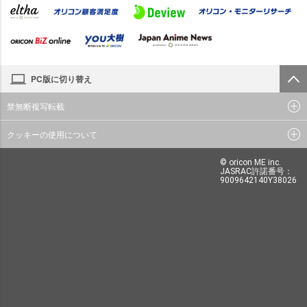
PC版に切り替え
禁無断複写転載
クッキーの使用について
© oricon ME inc.
JASRAC許諾番号：
9009642140Y38026