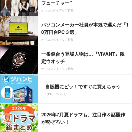
フューチャー”
オリコンタイアップ特集
パソコンメーカー社員が本気で選んだ「1
0万円台PC３選」
オリコンタイアップ特集
一番似合う登場人物は…『VIVANT』限
定ウオッチ
オリコンタイアップ特集
自販機にピッ！ですぐに買えちゃう
（PR）ジハンピ
2026年7月夏ドラマも、注目作＆話題作
が勢ぞろい！