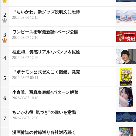
『ちいかわ』新グッズ説明文に恐怖
2
2026-08-06 12:15
ワンピース衝撃最新話1ページ公開
3
2026-08-07 12:16
桂正和、質感リアルなパンツ＆尻絵
4
2026-08-07 12:20
『ポケモン公式ぜんこく図鑑』発売
5
2026-08-07 00:11
小倉唯、写真集表紙4パターン解禁
6
2026-08-07 10:18
ちいかわ役“気づき”の違いを意識
7
2026-08-07 12:00
漫画雑誌の付録巡り各社対応続く