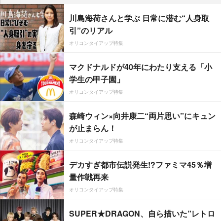
川島海荷さんと学ぶ 日常に潜む“人身取
引”のリアル
オリコンタイアップ特集
マクドナルドが40年にわたり支える「小
学生の甲子園」
オリコンタイアップ特集
森崎ウィン×向井康二“両片思い”にキュン
が止まらん！
オリコンタイアップ特集
デカすぎ都市伝説発生!?ファミマ45％増
量作戦再来
オリコンタイアップ特集
SUPER★DRAGON、自ら描いた”レトロ