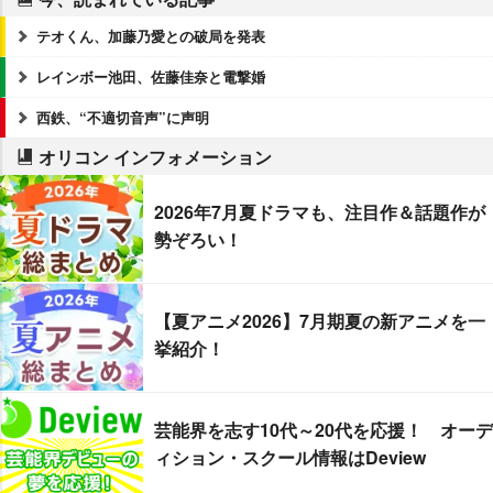
テオくん、加藤乃愛との破局を発表
レインボー池田、佐藤佳奈と電撃婚
西鉄、“不適切音声”に声明
オリコン インフォメーション
2026年7月夏ドラマも、注目作＆話題作が
勢ぞろい！
【夏アニメ2026】7月期夏の新アニメを一
挙紹介！
芸能界を志す10代～20代を応援！ オーデ
ィション・スクール情報はDeview