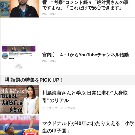
響 “考察”コメント続々「絶対貴さんの事
ですよね」「これだけで安心できます」
2025-09-05
宮内庁、4・1からYouTubeチャンネル始動
2025-03-28
話題の特集をPICK UP！
川島海荷さんと学ぶ 日常に潜む“人身取
引”のリアル
オリコンタイアップ特集
マクドナルドが40年にわたり支える「小学
生の甲子園」