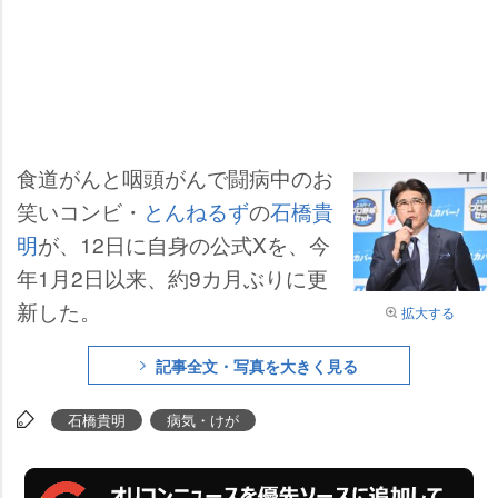
食道がんと咽頭がんで闘病中のお
笑いコンビ・
とんねるず
の
石橋貴
明
が、12日に自身の公式Xを、今
年1月2日以来、約9カ月ぶりに更
新した。
拡大する
記事全文・写真を大きく見る
石橋貴明
病気・けが