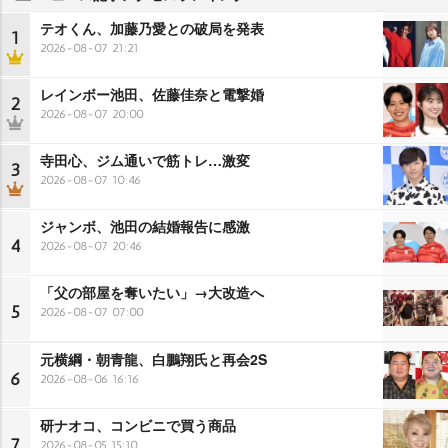
テオくん、加藤乃愛との破局を発表
1
2026-08-07 21:21
レインボー池田、佐藤佳奈と電撃婚
2
2026-08-07 20:00
寺田心、ジム通いで筋トレ…激変
3
2026-08-07 10:46
ジャンボ、池田の結婚報告に感激
4
2026-08-07 20:46
「父の部屋を奪いたい」→大改造へ
5
2026-08-07 07:00
元横綱・朝青龍、白鵬翔氏と再会2S
6
2026-08-06 16:16
研ナオコ、コンビニで買う商品
7
2026-08-05 15:10