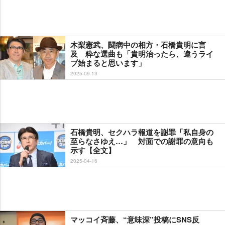
木梨憲武、闘病中の相方・石橋貴明に言
及 粋な選曲も「貴明治ったら、違うライ
ブ始まると思います」
2025-09-13
石橋貴明、セクハラ報道を謝罪「私自身の
至らなさゆえ…」 対面での謝罪の意向も
示す【全文】
2025-04-16
マッコイ斉藤、“意味深”投稿にSNS反