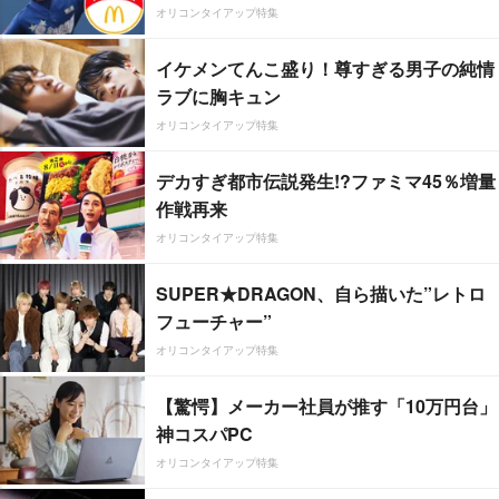
オリコンタイアップ特集
イケメンてんこ盛り！尊すぎる男子の純情
ラブに胸キュン
オリコンタイアップ特集
デカすぎ都市伝説発生!?ファミマ45％増量
作戦再来
オリコンタイアップ特集
SUPER★DRAGON、自ら描いた”レトロ
フューチャー”
オリコンタイアップ特集
【驚愕】メーカー社員が推す「10万円台」
神コスパPC
オリコンタイアップ特集