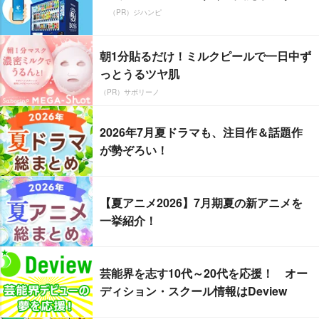
（PR）ジハンピ
朝1分貼るだけ！ミルクピールで一日中ず
っとうるツヤ肌
（PR）サボリーノ
2026年7月夏ドラマも、注目作＆話題作
が勢ぞろい！
【夏アニメ2026】7月期夏の新アニメを
一挙紹介！
芸能界を志す10代～20代を応援！ オー
ディション・スクール情報はDeview