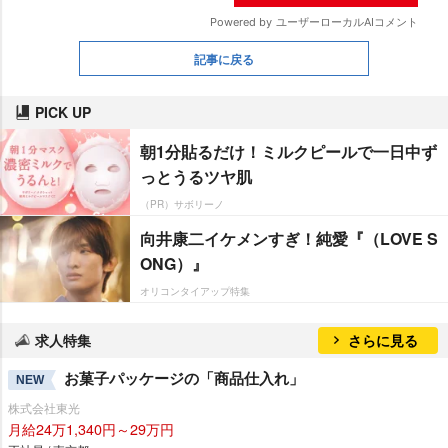
記事に戻る
PICK UP
朝1分貼るだけ！ミルクピールで一日中ず
っとうるツヤ肌
（PR）サボリーノ
向井康二イケメンすぎ！純愛『（LOVE S
ONG）』
オリコンタイアップ特集
求人特集
さらに見る
お菓子パッケージの「商品仕入れ」
NEW
株式会社東光
月給24万1,340円～29万円