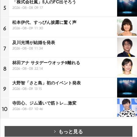
「株式会社嵐」5人のFC出そろう
5
2026-08-08 09:17
松本伊代、すっぴん披露に驚く声
6
2026-08-09 11:30
及川光博が結婚を発表
7
2026-08-08 11:34
林田アナ サタデーウオッチ9離れる
8
2026-08-08 22:14
大野智「さと島」初のイベント発表
9
2026-08-09 13:15
寺田心、ジム通いで筋トレ…激変
10
2026-08-07 10:46
もっと見る