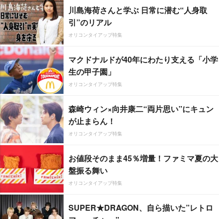
川島海荷さんと学ぶ 日常に潜む“人身取
引”のリアル
オリコンタイアップ特集
マクドナルドが40年にわたり支える「小学
生の甲子園」
オリコンタイアップ特集
森崎ウィン×向井康二“両片思い”にキュン
が止まらん！
オリコンタイアップ特集
お値段そのまま45％増量！ファミマ夏の大
盤振る舞い
オリコンタイアップ特集
SUPER★DRAGON、自ら描いた”レトロ