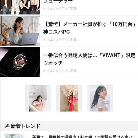
フューチャー”
オリコンタイアップ特集
【驚愕】メーカー社員が推す「10万円台」
神コスパPC
オリコンタイアップ特集
一番似合う登場人物は…『VIVANT』限定
ウオッチ
オリコンタイアップ特集
新着トレンド
茶葉で一目瞭然の浸透力！味の違いに衝撃を受ける水と