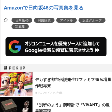
Amazonで日向坂46の写真集を見る
日向坂46
河田陽菜
アイドル
坂道グループ
写真集
PICK UP
デカすぎ都市伝説発生!?ファミマ45％増量
作戦再来
オリコンタイアップ特集
「別班のよう」腕時計で『VIVANT』の世
界観再現