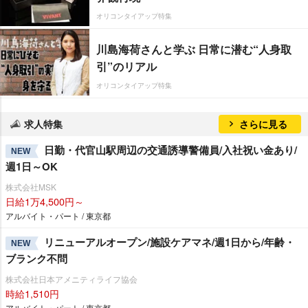
オリコンタイアップ特集
川島海荷さんと学ぶ 日常に潜む“人身取
引”のリアル
オリコンタイアップ特集
求人特集
さらに見る
日勤・代官山駅周辺の交通誘導警備員/入社祝い金あり/
NEW
週1日～OK
株式会社MSK
日給1万4,500円～
アルバイト・パート / 東京都
リニューアルオープン/施設ケアマネ/週1日から/年齢・
NEW
ブランク不問
株式会社日本アメニティライフ協会
時給1,510円
アルバイト・パート / 東京都