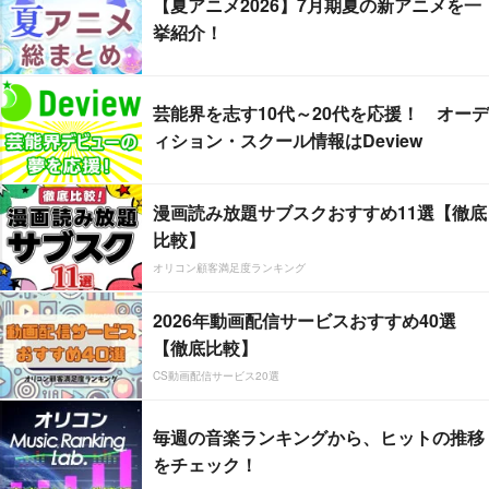
【夏アニメ2026】7月期夏の新アニメを一
挙紹介！
芸能界を志す10代～20代を応援！ オーデ
ィション・スクール情報はDeview
漫画読み放題サブスクおすすめ11選【徹底
比較】
オリコン顧客満足度ランキング
2026年動画配信サービスおすすめ40選
【徹底比較】
CS動画配信サービス20選
毎週の音楽ランキングから、ヒットの推移
をチェック！