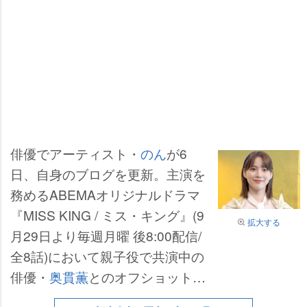
俳優でアーティスト・
のん
が6
日、自身のブログを更新。主演を
務めるABEMAオリジナルドラマ
『MISS KING / ミス・キング』(9
拡大する
月29日より毎週月曜 後8:00配信/
全8話)において親子役で共演中の
俳優・
奥貫薫
とのオフショットを
公開した。