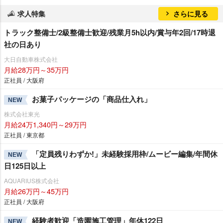
求人特集
さらに見る
トラック整備士/2級整備士歓迎/残業月5h以内/賞与年2回/17時退
社の日あり
大日自動車株式会社
月給28万円～35万円
正社員 / 大阪府
お菓子パッケージの「商品仕入れ」
NEW
株式会社東光
月給24万1,340円～29万円
正社員 / 東京都
「定員残りわずか!」未経験採用枠/ムービー編集/年間休
NEW
日125日以上
AQUARIUS株式会社
月給26万円～45万円
正社員 / 大阪府
経験者歓迎「造園施工管理」年休122日
NEW