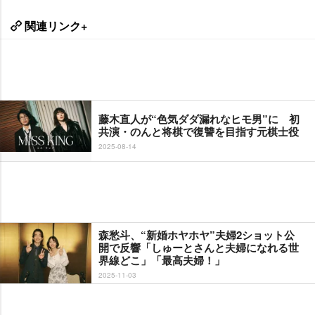
関連リンク+
藤木直人が“色気ダダ漏れなヒモ男”に 初
共演・のんと将棋で復讐を目指す元棋士役
2025-08-14
森愁斗、“新婚ホヤホヤ”夫婦2ショット公
開で反響「しゅーとさんと夫婦になれる世
界線どこ」「最高夫婦！」
2025-11-03