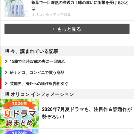
茶葉で一目瞭然の浸透力！味の違いに衝撃を受ける水と
は
オリコンタイアップ特集
もっと見る
今、読まれている記事
15歳で当時27歳の夫に一目惚れ
研ナオコ、コンビニで買う商品
芸能界、海外への移住報告相次ぐ
オリコン インフォメーション
2026年7月夏ドラマも、注目作＆話題作が
勢ぞろい！