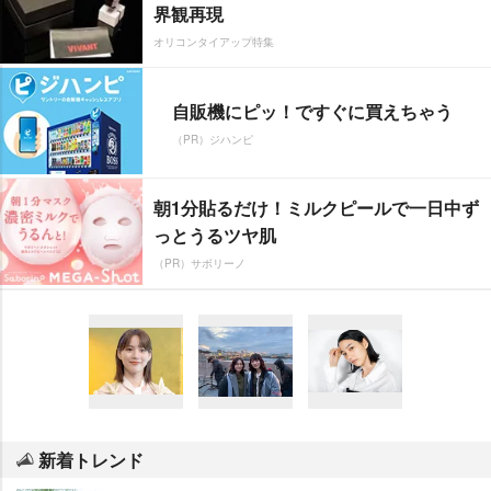
界観再現
オリコンタイアップ特集
自販機にピッ！ですぐに買えちゃう
（PR）ジハンピ
朝1分貼るだけ！ミルクピールで一日中ず
っとうるツヤ肌
（PR）サボリーノ
新着トレンド