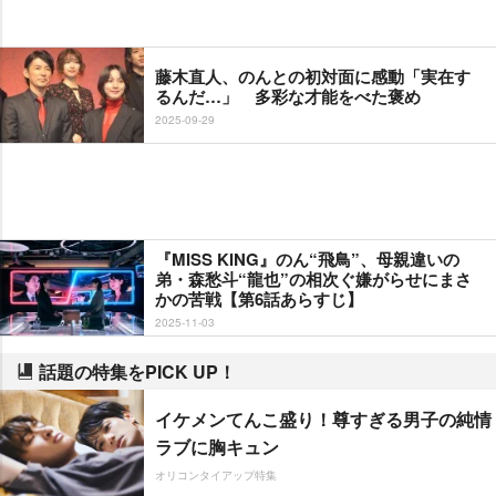
藤木直人、のんとの初対面に感動「実在す
るんだ…」 多彩な才能をべた褒め
2025-09-29
『MISS KING』のん“飛鳥”、母親違いの
弟・森愁斗“龍也”の相次ぐ嫌がらせにまさ
かの苦戦【第6話あらすじ】
2025-11-03
話題の特集をPICK UP！
イケメンてんこ盛り！尊すぎる男子の純情
ラブに胸キュン
オリコンタイアップ特集