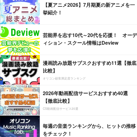
【夏アニメ2026】7月期夏の新アニメを一
挙紹介！
芸能界を志す10代～20代を応援！ オーデ
ィション・スクール情報はDeview
漫画読み放題サブスクおすすめ11選【徹底
比較】
オリコン顧客満足度ランキング
2026年動画配信サービスおすすめ40選
【徹底比較】
CS動画配信サービス20選
毎週の音楽ランキングから、ヒットの推移
をチェック！