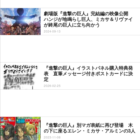
劇場版『進撃の巨人』完結編の映像公開
ハンジが地鳴らし巨人、ミカサ＆リヴァイ
が終尾の巨人に立ち向かう
2024-09-13
『進撃の巨人』イラストパネル購入特典発
表 直筆メッセージ付きポストカードに決
定
2026-02-25
『進撃の巨人』別マガ表紙に再び登場 木
の下に座るエレン・ミカサ・アルミンの3人
2023-11-08