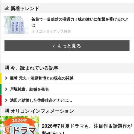
新着トレンド
茶葉で一目瞭然の浸透力！味の違いに衝撃を受ける水と
は
オリコンタイアップ特集
もっと見る
今、読まれている記事
亜希 元夫・清原和博との現在の関係
戸塚純貴、結婚を発表
池田と結婚した佐藤佳奈アナとは…
オリコン インフォメーション
2026年7月夏ドラマも、注目作＆話題作が
勢ぞろい！