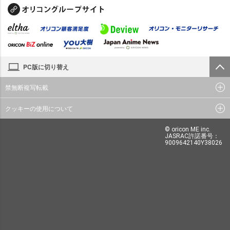
PC版に切り替え
禁無断複写転載
クッキーの使用について
© oricon ME inc.
JASRAC許諾番号：
9009642140Y38026