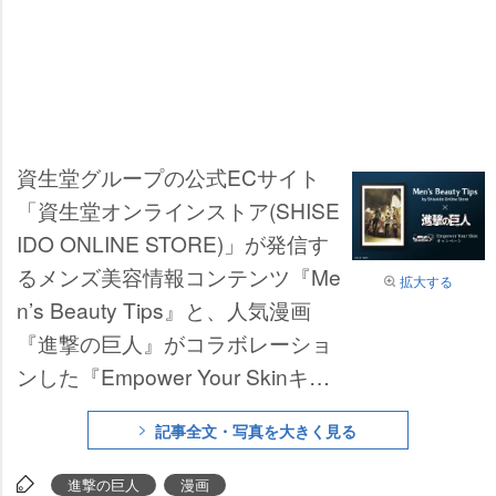
資生堂グループの公式ECサイト
「資生堂オンラインストア(SHISE
IDO ONLINE STORE)」が発信す
るメンズ美容情報コンテンツ『Me
拡大する
n’s Beauty Tips』と、人気漫画
『進撃の巨人』がコラボレーショ
ンした『Empower Your Skinキャ
ンペーン』が16日より開催。4ヶ
記事全文・写真を大きく見る
月連続で公開される男性肌に立ち
はだかる“壁”を攻略するオリジナ
進撃の巨人
漫画