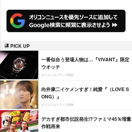
PICK UP
一番似合う登場人物は…『VIVANT』限定
ウオッチ
オリコンタイアップ特集
向井康二イケメンすぎ！純愛『（LOVE S
ONG）』
オリコンタイアップ特集
デカすぎ都市伝説発生!?ファミマ45％増量
作戦再来