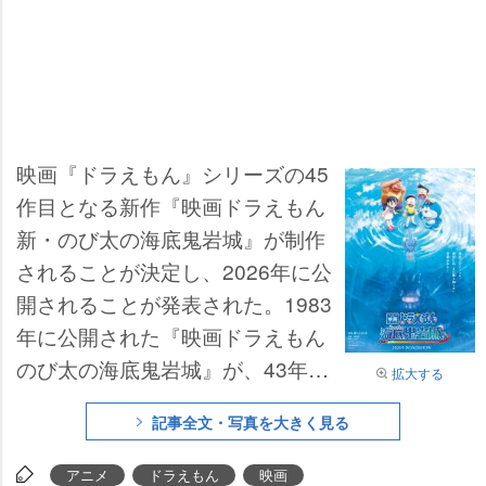
映画『ドラえもん』シリーズの45
作目となる新作『映画ドラえもん
新・のび太の海底鬼岩城』が制作
されることが決定し、2026年に公
開されることが発表された。1983
年に公開された『映画ドラえもん
のび太の海底鬼岩城』が、43年の
拡大する
時を経て新たに生まれ変わる。あ
記事全文・写真を大きく見る
わせてティザービジュアル、特報
映像が解禁された。
アニメ
ドラえもん
映画