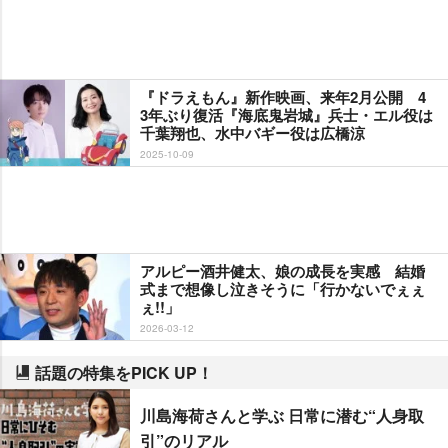
『ドラえもん』新作映画、来年2月公開 4
3年ぶり復活『海底鬼岩城』兵士・エル役は
千葉翔也、水中バギー役は広橋涼
2025-10-09
アルピー酒井健太、娘の成長を実感 結婚
式まで想像し泣きそうに「行かないでぇぇ
ぇ!!」
2026-03-12
話題の特集をPICK UP！
川島海荷さんと学ぶ 日常に潜む“人身取
引”のリアル