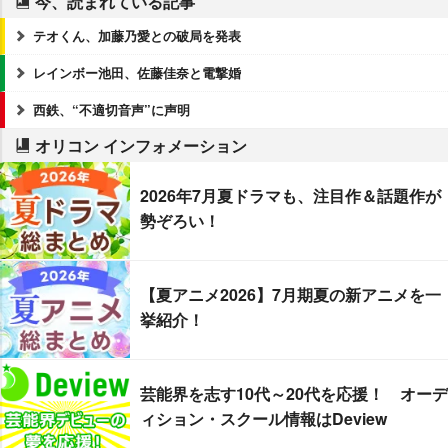
今、読まれている記事
テオくん、加藤乃愛との破局を発表
レインボー池田、佐藤佳奈と電撃婚
西鉄、“不適切音声”に声明
オリコン インフォメーション
2026年7月夏ドラマも、注目作＆話題作が
勢ぞろい！
【夏アニメ2026】7月期夏の新アニメを一
挙紹介！
芸能界を志す10代～20代を応援！ オーデ
ィション・スクール情報はDeview