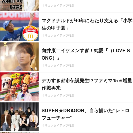
オリコンタイアップ特集
マクドナルドが40年にわたり支える「小学
生の甲子園」
オリコンタイアップ特集
向井康二イケメンすぎ！純愛『（LOVE S
ONG）』
オリコンタイアップ特集
デカすぎ都市伝説発生!?ファミマ45％増量
作戦再来
オリコンタイアップ特集
SUPER★DRAGON、自ら描いた”レトロ
フューチャー”
オリコンタイアップ特集