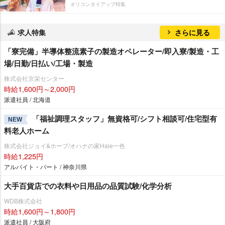
オリコンタイアップ特集
求人特集
さらに見る
「寮完備」半導体整流素子の製造オペレーター/即入寮/製造・工
場/日勤/日払い/工場・製造
株式会社京栄センター
時給1,600円～2,000円
派遣社員 / 北海道
「福祉調理スタッフ」無資格可/シフト相談可/住宅型有
NEW
料老人ホーム
株式会社ジョイ&ホープ/オハナの家Hale一色
時給1,225円
アルバイト・パート / 神奈川県
大手百貨店での衣料や日用品の品質試験/化学分析
WDB株式会社
時給1,600円～1,800円
派遣社員 / 大阪府