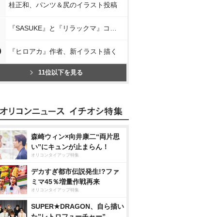
桂正和、パンツ＆尻のイラスト投稿
『SASUKE』と『リラックマ』コラボ
0
『ヒロアカ』作者、新イラスト描く
11位以下を見る
森崎ウィン×向井康二“両片思
い”にキュンが止まらん！
オリコンタイアップ特集
デカすぎ都市伝説発生!?ファ
ミマ45％増量作戦再来
オリコンタイアップ特集
SUPER★DRAGON、自ら描い
た”レトロフューチャー”