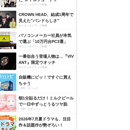
オリコンタイアップ特集
CROWN HEAD、結成1周年で
見えた”バンドらしさ”
オリコンタイアップ特集
パソコンメーカー社員が本気
で選ぶ「10万円台PC3選」
オリコンタイアップ特集
一番似合う登場人物は…『VIV
ANT』限定ウオッチ
オリコンタイアップ特集
自販機にピッ！ですぐに買え
ちゃう
（PR）ジハンピ
朝1分貼るだけ！ミルクピール
で一日中ずっとうるツヤ肌
（PR）サボリーノ
2026年7月夏ドラマも、注目
作＆話題作が勢ぞろい！