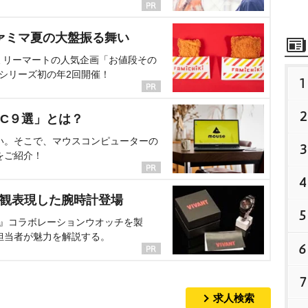
ァミマ夏の大盤振る舞い
ミリーマートの人気企画「お値段その
、シリーズ初の年2回開催！
1
2
C９選」とは？
い。そこで、マウスコンピューターの
3
をご紹介！
4
界観表現した腕時計登場
5
NT』コラボレーションウオッチを製
担当者が魅力を解説する。
6
7
求人検索