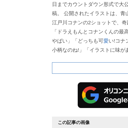
日までカウントダウン形式で大
稿。
公開されたイラストは、青
江戸川コナンの2ショットで、奇
「ドラえもんとコナンくんの最
ばい」「どっちも可
愛
い!コ
小柄なのね!」「イラストに味が
ょっとスタイルいいドラえもん
足長くない?w」「調べたらコナ
の構図なのね」などと興奮の声
公式Xでは『うる星やつら』など
が描いたドラえもんのイラスト
いる。
この記事の画像