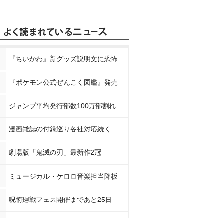
『ちいかわ』新グッズ説明文に恐怖
『ポケモン公式ぜんこく図鑑』発売
ジャンプ平均発行部数100万部割れ
漫画雑誌の付録巡り各社対応続く
劇場版「鬼滅の刃」最新作2冠
ミュージカル・ケロロ音楽担当降板
呪術廻戦フェス開催まであと25日