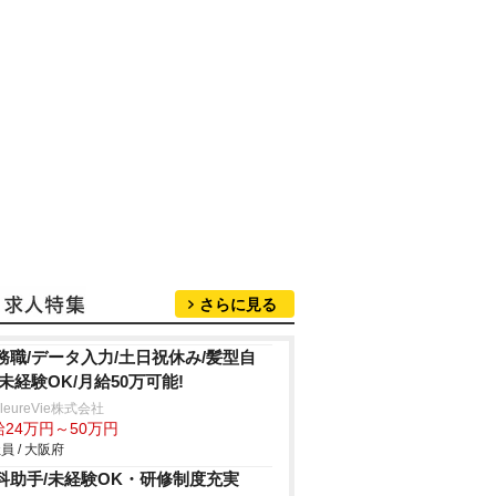
さらに見る
務職/データ入力/土日祝休み/髪型自
/未経験OK/月給50万可能!
lleureVie株式会社
給24万円～50万円
員 / 大阪府
科助手/未経験OK・研修制度充実