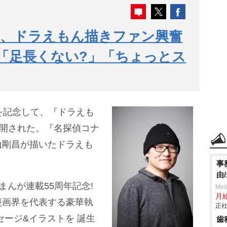
昌、ドラえもん描きファン興奮
「足長くない?」「ちょっとス
を記念して、『ドラえも
公開された。『名探偵コナ
山剛昌が描いたドラえも
事
由
まんが連載55周年記念!
Mei
月
漫画界を代表する豪華執
正社
セージ&イラストを 誕生
歯