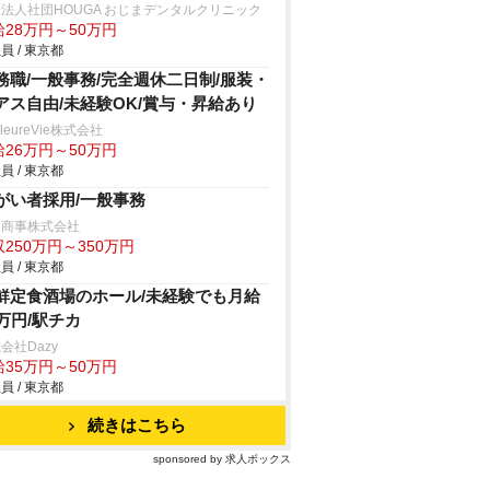
法人社団HOUGA おじまデンタルクリニック
給28万円～50万円
員 / 東京都
務職/一般事務/完全週休二日制/服装・
アス自由/未経験OK/賞与・昇給あり
lleureVie株式会社
給26万円～50万円
員 / 東京都
がい者採用/一般事務
中商事株式会社
250万円～350万円
員 / 東京都
鮮定食酒場のホール/未経験でも月給
5万円/駅チカ
会社Dazy
給35万円～50万円
員 / 東京都
続きはこちら
sponsored by 求人ボックス