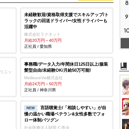
8
未経験歓迎/資格取得支援でスキルアップ/ト
9
ラックの回送ドライバー/女性ドライバーも
活躍中
1
株式会社ラクネット
月給20万円～40万円
正社員 / 愛知県
事務職/データ入力/年間休日125日以上/服装
髪型自由/未経験OK/月給50万可能!
クリニッ
MeilleureVie株式会社
月給24万円～50万円
正社員 / 神奈川県
言語聴覚士/「相談しやすい」が自
NEW
慢の温かい職場ベテラン&女性多数でフォ
ロー体制バツグン
社会医療法人財団 仁医会