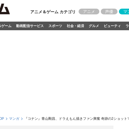
アニメ
声優
マ
アニメ＆ゲーム カテゴリ
&ゲーム
動画配信サービス
スポーツ
社会・経済
グルメ
ビューティ
ラ
OP
マンガ
『コナン』青山剛昌、ドラえもん描きファン興奮 奇跡の2ショット