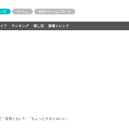
ンガ
ゲーム
無料ゲームプレイ
イフ
ランキング
推し活
新着トレンド
で「足長くない?」「ちょっとスタイルいい」