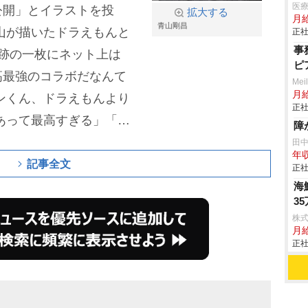
医療
公開」とイラストを投
拡大する
月
青山剛昌
山が描いたドラえもんと
正社
事
跡の一枚にネット上は
ピ
高最強のコラボだなんて
Mei
月
ナンくん、ドラえもんより
正社
あって最高すぎる」「ち
障
じわる」「ドラちゃん、
田
年収
ンの方が身長低いからこ
記事全文
正社
であふれている。
なお、
海
3
で知られる
高橋留美子
氏
株式
も公開中で話題となって
月
正社