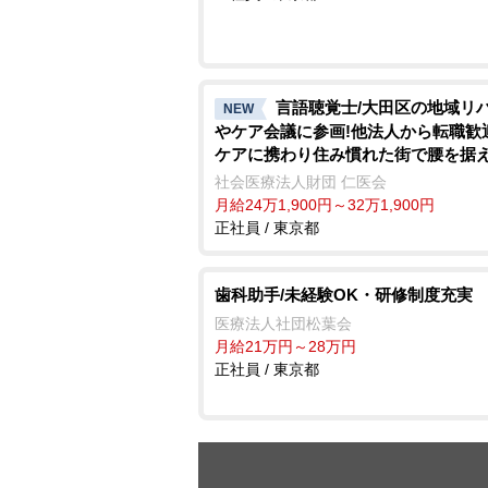
言語聴覚士/大田区の地域リ
NEW
ケア会議に参画!他法人から転職歓
ケアに携わり住み慣れた街で腰を据
く
社会医療法人財団 仁医会
月給24万1,900円～32万1,900円
正社員 / 東京都
歯科助手/未経験OK・研修制度充実
医療法人社団松葉会
月給21万円～28万円
正社員 / 東京都