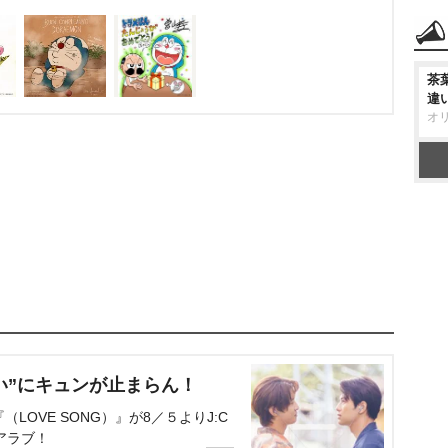
茶
違
オ
い”にキュンが止まらん！
OVE SONG）』が8／５よりJ:C
アラブ！