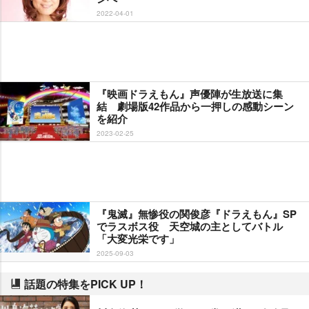
2022-04-01
『映画ドラえもん』声優陣が生放送に集
結 劇場版42作品から一押しの感動シーン
を紹介
2023-02-25
『鬼滅』無惨役の関俊彦『ドラえもん』SP
でラスボス役 天空城の主としてバトル
「大変光栄です」
2025-09-03
話題の特集をPICK UP！