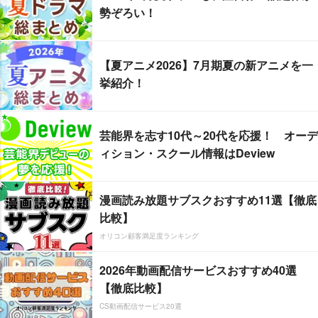
勢ぞろい！
【夏アニメ2026】7月期夏の新アニメを一
挙紹介！
芸能界を志す10代～20代を応援！ オーデ
ィション・スクール情報はDeview
漫画読み放題サブスクおすすめ11選【徹底
比較】
オリコン顧客満足度ランキング
2026年動画配信サービスおすすめ40選
【徹底比較】
CS動画配信サービス20選