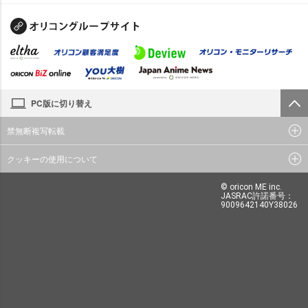
PC版に切り替え
禁無断複写転載
クッキーの使用について
© oricon ME inc.
JASRAC許諾番号：
9009642140Y38026