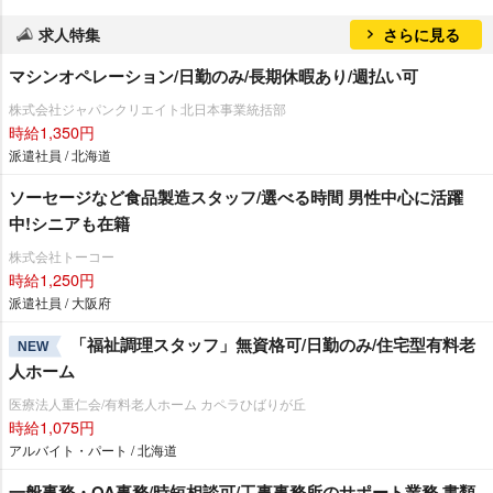
求人特集
さらに見る
マシンオペレーション/日勤のみ/長期休暇あり/週払い可
株式会社ジャパンクリエイト北日本事業統括部
時給1,350円
派遣社員 / 北海道
ソーセージなど食品製造スタッフ/選べる時間 男性中心に活躍
中!シニアも在籍
株式会社トーコー
時給1,250円
派遣社員 / 大阪府
「福祉調理スタッフ」無資格可/日勤のみ/住宅型有料老
NEW
人ホーム
医療法人重仁会/有料老人ホーム カペラひばりが丘
時給1,075円
アルバイト・パート / 北海道
一般事務・OA事務/時短相談可/工事事務所のサポート業務 書類