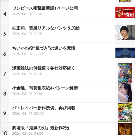
ワンピース衝撃最新話1ページ公開
4
2026-08-07 12:16
桂正和、質感リアルなパンツ＆尻絵
5
2026-08-07 12:20
ちいかわ役“気づき”の違いを意識
6
2026-08-07 12:00
漫画雑誌の付録巡り各社対応続く
7
2026-08-06 19:20
小倉唯、写真集表紙4パターン解禁
8
2026-08-07 10:18
パトレイバー新作読切、再び掲載
9
2026-08-07 00:00
劇場版「鬼滅の刃」最新作2冠
10
2026-08-06 04:00