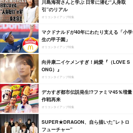
川島海荷さんと学ぶ 日常に潜む“人身取
引”のリアル
オリコンタイアップ特集
マクドナルドが40年にわたり支える「小学
生の甲子園」
オリコンタイアップ特集
向井康二イケメンすぎ！純愛『（LOVE S
ONG）』
オリコンタイアップ特集
デカすぎ都市伝説発生!?ファミマ45％増量
作戦再来
オリコンタイアップ特集
SUPER★DRAGON、自ら描いた”レトロ
フューチャー”