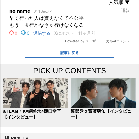
記事に戻る
PICK UP CONTENTS
&TEAM・K×綱啓永×樋口幸平
渡部秀＆齋藤璃佑【インタビュ
【インタビュー】
ー】
PICK UP