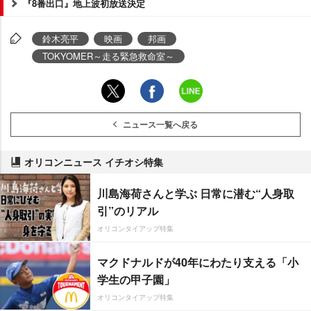
『8番出口』地上波初放送決定
鈴木亮平
映画
邦画
TOKYOMER～走る緊急救命室～
ニュース一覧へ戻る
オリコンニュース イチオシ特集
川島海荷さんと学ぶ 日常に潜む“人身取
引”のリアル
オリコンタイアップ特集
マクドナルドが40年にわたり支える「小
学生の甲子園」
オリコンタイアップ特集