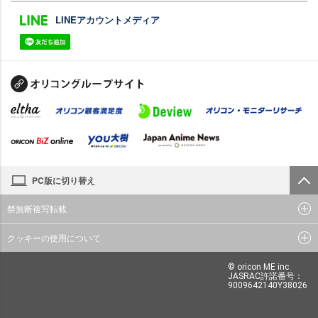
LINEアカウントメディア
PC版に切り替え
禁無断複写転載
クッキーの使用について
© oricon ME inc.
JASRAC許諾番号：
9009642140Y38026