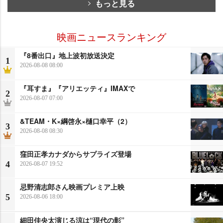
もっと見る
映画ニュースランキング
『8番出口』地上波初放送決定
1
2026-08-08 08:00
『耳すま』『アリエッティ』IMAXで
2
2026-08-07 07:00
&TEAM・K×綱啓永×樋口幸平（2）
3
2026-08-08 08:30
窪田正孝カナダからサプライズ登場
4
2026-08-07 19:52
忌野清志郎さん映画プレミア上映
5
2026-08-06 18:00
細田佳央太演じる涼は“現代の彰”