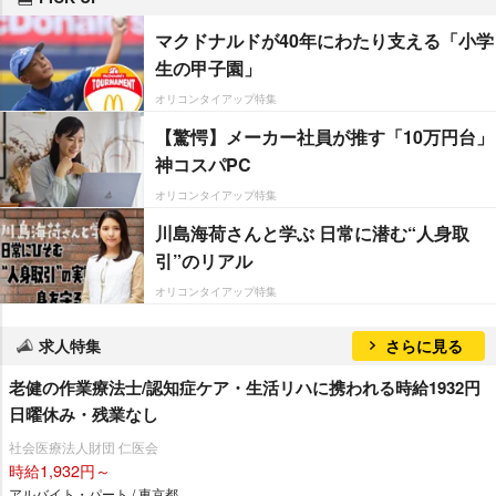
マクドナルドが40年にわたり支える「小学
生の甲子園」
オリコンタイアップ特集
【驚愕】メーカー社員が推す「10万円台」
神コスパPC
オリコンタイアップ特集
川島海荷さんと学ぶ 日常に潜む“人身取
引”のリアル
オリコンタイアップ特集
求人特集
さらに見る
老健の作業療法士/認知症ケア・生活リハに携われる時給1932円
日曜休み・残業なし
社会医療法人財団 仁医会
時給1,932円～
アルバイト・パート / 東京都