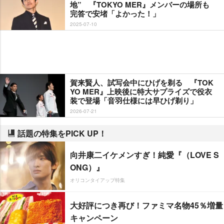
地” 『TOKYO MER』メンバーの場所も
完答で安堵「よかった！」
2025-07-10
賀来賢人、試写会中にひげを剃る 『TOK
YO MER』上映後に特大サプライズで役衣
装で登場「音羽仕様には早ひげ剃り」
2026-07-21
話題の特集をPICK UP！
向井康二イケメンすぎ！純愛『（LOVE S
ONG）』
オリコンタイアップ特集
大好評につき再び！ファミマ名物45％増量
キャンペーン