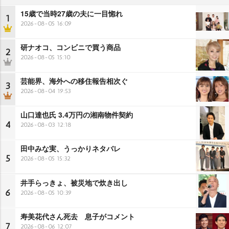
15歳で当時27歳の夫に一目惚れ
1
2026-08-05 16:09
研ナオコ、コンビニで買う商品
2
2026-08-05 15:10
芸能界、海外への移住報告相次ぐ
3
2026-08-04 19:53
山口達也氏 3.4万円の湘南物件契約
4
2026-08-03 12:18
田中みな実、うっかりネタバレ
5
2026-08-05 15:32
井手らっきょ、被災地で炊き出し
6
2026-08-05 10:39
寿美花代さん死去 息子がコメント
7
2026-08-06 12:07