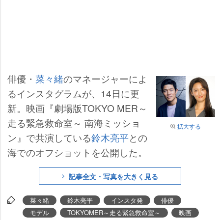
俳優・
菜々緒
のマネージャーによ
るインスタグラムが、14日に更
新。映画『劇場版TOKYO MER～
走る緊急救命室～ 南海ミッショ
拡大する
ン』で共演している
鈴木亮平
との
海でのオフショットを公開した。
記事全文・写真を大きく見る
菜々緒
鈴木亮平
インスタ発
俳優
モデル
TOKYOMER～走る緊急救命室～
映画