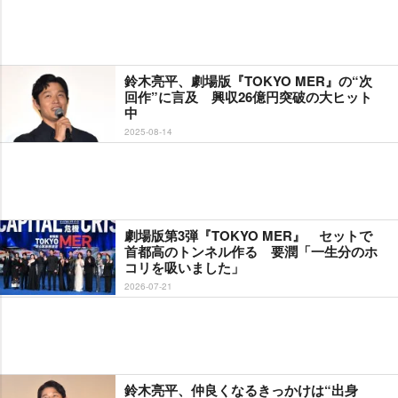
鈴木亮平、劇場版『TOKYO MER』の“次
回作”に言及 興収26億円突破の大ヒット
中
2025-08-14
劇場版第3弾『TOKYO MER』 セットで
首都高のトンネル作る 要潤「一生分のホ
コリを吸いました」
2026-07-21
鈴木亮平、仲良くなるきっかけは“出身