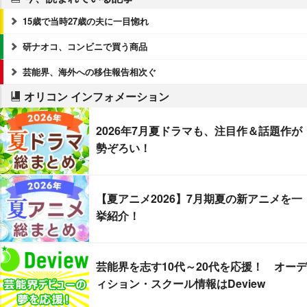
15歳で当時27歳の夫に一目惚れ
研ナオコ、コンビニで買う商品
芸能界、海外への移住報告相次ぐ
オリコン インフォメーション
2026年7月夏ドラマも、注目作＆話題作が
勢ぞろい！
【夏アニメ2026】7月期夏の新アニメを一
挙紹介！
芸能界を志す10代～20代を応援！ オーデ
ィション・スクール情報はDeview