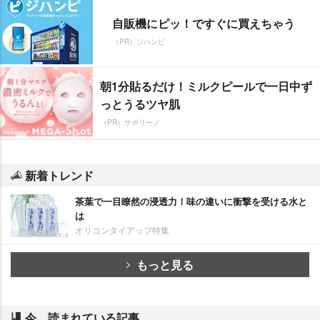
自販機にピッ！ですぐに買えちゃう
（PR）ジハンピ
朝1分貼るだけ！ミルクピールで一日中ず
っとうるツヤ肌
（PR）サボリーノ
新着トレンド
茶葉で一目瞭然の浸透力！味の違いに衝撃を受ける水と
は
オリコンタイアップ特集
もっと見る
今、読まれている記事