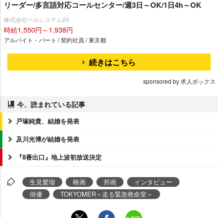
リーダー/多言語対応コールセンター/週3日～OK/1日4h～OK
株式会社ベルシステム24
時給1,550円～1,938円
アルバイト・パート / 契約社員 / 東京都
続きはこちら
sponsored by 求人ボックス
今、読まれている記事
戸塚純貴、結婚を発表
及川光博が結婚を発表
『8番出口』地上波初放送決定
生見愛瑠
映画
邦画
インタビュー
俳優
TOKYOMER～走る緊急救命室～