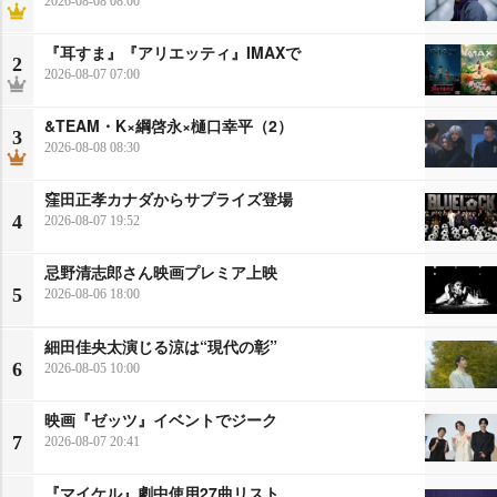
2026-08-08 08:00
『耳すま』『アリエッティ』IMAXで
2
2026-08-07 07:00
&TEAM・K×綱啓永×樋口幸平（2）
3
2026-08-08 08:30
窪田正孝カナダからサプライズ登場
4
2026-08-07 19:52
忌野清志郎さん映画プレミア上映
5
2026-08-06 18:00
細田佳央太演じる涼は“現代の彰”
6
2026-08-05 10:00
映画『ゼッツ』イベントでジーク
7
2026-08-07 20:41
『マイケル』劇中使用27曲リスト