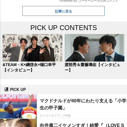
記事に戻る
PICK UP CONTENTS
&TEAM・K×綱啓永×樋口幸平
渡部秀＆齋藤璃佑【インタビュ
【インタビュー】
ー】
PICK UP
マクドナルドが40年にわたり支える「小学
生の甲子園」
オリコンタイアップ特集
向井康二イケメンすぎ！純愛『（LOVE S