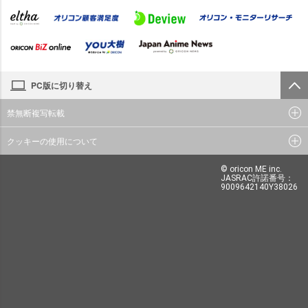
PC版に切り替え
禁無断複写転載
クッキーの使用について
© oricon ME inc.
JASRAC許諾番号：
9009642140Y38026