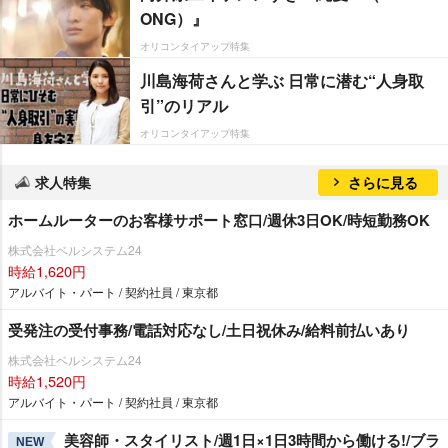
ONG）』
オリコンタイアップ特集
川島海荷さんと学ぶ 日常に潜む“人身取
引”のリアル
オリコンタイアップ特集
求人特集
さらに見る
ホームルーターのお客様サポート窓口/週休3日OK/時短勤務OK
株式会社ベルシステム24
時給1,620円
アルバイト・パート / 契約社員 / 東京都
受発注の受付事務/電話対応なし/土日祝休み/給料前払いあり
株式会社ベルシステム24
時給1,520円
アルバイト・パート / 契約社員 / 東京都
美容師・スタイリスト/週1日×1日3時間から働ける!/ブラ
NEW