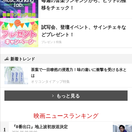
毎週の音楽ランキングから、ヒットの推
移をチェック！
試写会、登壇イベント、サインチェキな
どプレゼント！
プレゼント特集
新着トレンド
茶葉で一目瞭然の浸透力！味の違いに衝撃を受ける水と
は
オリコンタイアップ特集
もっと見る
映画ニュースランキング
『8番出口』地上波初放送決定
1