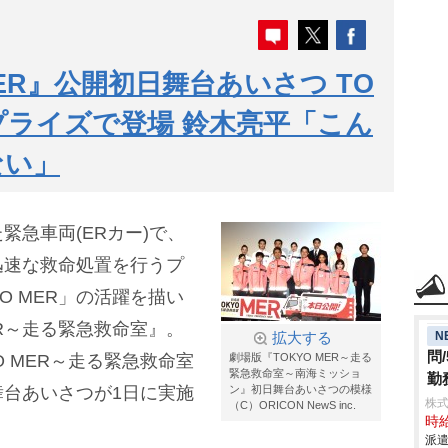
MER』公開初日舞台あいさつ TO
プライズで登場 鈴木亮平「こん
ない」
緊急車両(ERカー)で、
迅速な救命処置を行うプ
O MER」の活躍を描い
ER～走る緊急救命室』。
N
拡大する
問
O MER～走る緊急救命室
劇場版『TOKYO MER～走る
緊急救命室～南海ミッショ
勤
台あいさつが1日に実施
ン』初日舞台あいさつの模様
株
（C）ORICON NewS inc.
時給
派遣