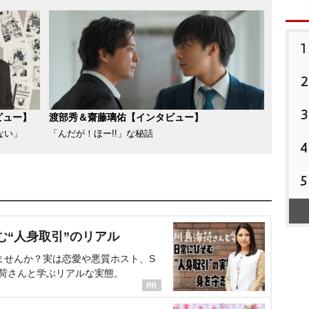
1
2
3
ビュー】
渡部秀＆齋藤璃佑【インタビュー】
ない」
「んだが！ほー!!」な秘話
4
5
む“人身取引”のリアル
ませんか？実は恋愛や悪質ホスト、S
海荷さんと学ぶリアルな実態。