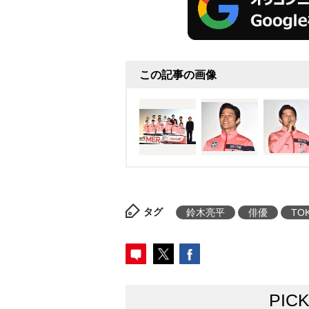
慨を語っていた。
2021年にT
連続ドラマから“TOKYO MER
幸太を演じる鈴木と看護師の蔵
この記事の画像
本作では、喜多見と夏梅が、指
での事故や災害に対応する“南海
にいたのは、“南海MER”のチ
(江口) 、看護師の常盤拓(高杉)
見、南海MERの麻酔科医・武美幸
県・諏訪之瀬島で突如として火山が
タグ
鈴木亮平
俳優
TO
動が決定する――。
PIC