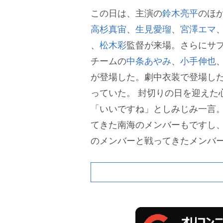
この日は、主演の
鈴木亮平
のほ
高杉真宙
、
生見愛瑠
、
宮澤エマ
、
松木彩
監督が来場。さらにサプラ
チームの
中条あやみ
、
小手伸也
が登場した。劇中衣装で登場し
っていた。
封切りの日を迎えた
「いいですね」としみじみ一言
てきた南海のメンバーもですし
のメンバーと戦ってきたメンバ
んにごあいさつできる。こんな
かみ締めております」と感無量
「(登場時の演出だった)『TOKY
まずに言えて、もう今日は終わ
笑わせつつ「この役を通して成