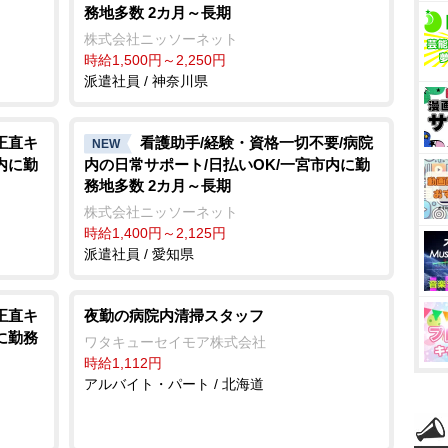
務地多数 2カ月～長期
株式会社ニッソーネット
時給1,500円～2,250円
派遣社員 / 神奈川県
正直キ
看護助手/経験・資格一切不要/病院
NEW
内に勤
内の日常サポート/日払いOK/一宮市内に勤
務地多数 2カ月～長期
株式会社ニッソーネット
時給1,400円～2,125円
派遣社員 / 愛知県
正直キ
夜勤の病院内清掃スタッフ
に勤務
ワタキューセイモア株式会社
時給1,112円
アルバイト・パート / 北海道