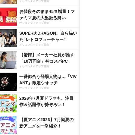
オリコンタイアップ特集
お値段そのまま45％増量！フ
ァミマ夏の大盤振る舞い
オリコンタイアップ特集
SUPER★DRAGON、自ら描い
た”レトロフューチャー”
オリコンタイアップ特集
【驚愕】メーカー社員が推す
「10万円台」神コスパPC
オリコンタイアップ特集
一番似合う登場人物は…『VIV
ANT』限定ウオッチ
オリコンタイアップ特集
2026年7月夏ドラマも、注目
作＆話題作が勢ぞろい！
【夏アニメ2026】7月期夏の
新アニメを一挙紹介！