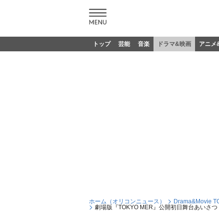
トップ
芸能
音楽
ドラマ&映画
アニメ
ホーム（オリコンニュース）
Drama&Movie T
劇場版『TOKYO MER』公開初日舞台あいさ