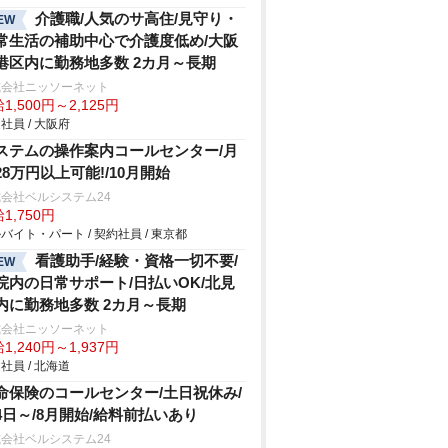
介護職/人気のサ高住/見守り・
EW
常生活の補助中心で介護度低め/大阪
港区内に勤務地多数 2カ月～長期
式会社ニッソーネット
1,500円～2,125円
社員 / 大阪府
ステムの操作案内コールセンター/月
28万円以上可能!/10月開始
会社ベルシステム24
1,750円
バイト・パート / 契約社員 / 東京都
看護助手/経験・資格一切不要/
EW
院内の日常サポート/日払いOK/北見
内に勤務地多数 2カ月～長期
式会社ニッソーネット
1,240円～1,937円
社員 / 北海道
命保険のコールセンター/土日祝休み/
4日～/8月開始/給料前払いあり
会社ベルシステム24