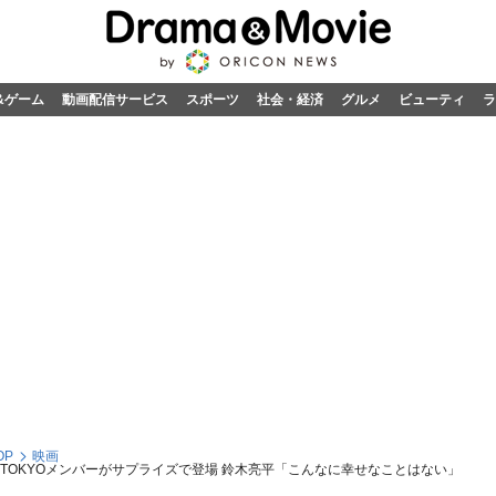
&ゲーム
動画配信サービス
スポーツ
社会・経済
グルメ
ビューティ
ラ
OP
映画
つ TOKYOメンバーがサプライズで登場 鈴木亮平「こんなに幸せなことはない」