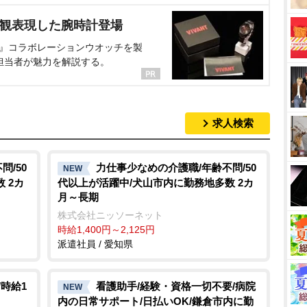
界観表現した腕時計登場
NT』コラボレーションウオッチを製
担当者が魅力を解説する。
求人検索
/50
力仕事少なめの介護職/年齢不問/50
NEW
 2カ
代以上が活躍中/犬山市内に勤務地多数 2カ
月～長期
株式会社ニッソーネット
時給1,400円～2,125円
派遣社員 / 愛知県
時給1
看護助手/経験・資格一切不要/病院
NEW
内の日常サポート/日払いOK/鎌倉市内に勤