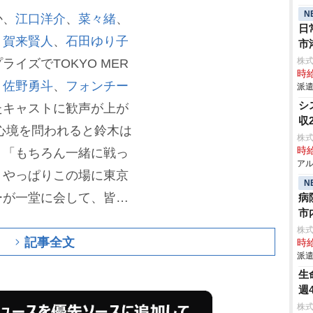
N
か、
江口洋介
、
菜々緒
、
日
、
賀来賢人
、
石田ゆり子
市
株
イズでTOKYO MER
時給
、
佐野勇斗
、
フォンチー
派遣
シ
たキャストに歓声が上が
収
心境を問われると鈴木は
株式
時給
。「もちろん一緒に戦っ
アル
、やっぱりこの場に東京
N
ーが一堂に会して、皆さ
病
市
に幸せなことはないなと
株
記事全文
の様子だった。中条は
時給
派遣
O MER出動します』をか
生
ったと思っています」と
週
株式
長させてもらった」と感