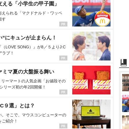
支える「小学生の甲子園」
与えられる「マクドナルド・ワッペ
指す
い”にキュンが止まらん！
OVE SONG）』が8／５よりJ:C
アラブ！
ァミマ夏の大盤振る舞い
ミリーマートの人気企画「お値段その
、シリーズ初の年2回開催！
C９選」とは？
い。そこで、マウスコンピューターの
をご紹介！