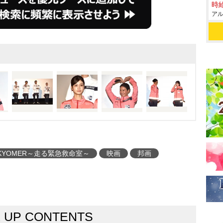
時給
BS日曜劇場枠で放送された
アル
”のチーフドクター・喜多見
前夏梅を演じる菜々緒。
導スタッフとして、離島
MER”に派遣される。そこ
ーフドクター候補・牧志秀実
と知花青空(そら)役の生
(宮澤)。やがて鹿児島
噴火!“南海MER”の出
KYOMER～走る緊急救命室～
映画
邦画
K UP CONTENTS