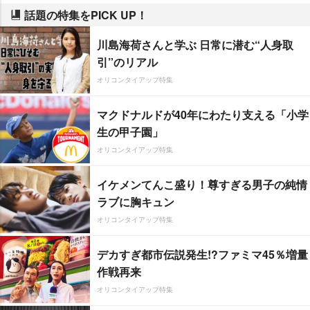
話題の特集をPICK UP！
川島海荷さんと学ぶ 日常に潜む“人身取
引”のリアル
オリコンタイアップ特集
マクドナルドが40年にわたり支える「小学
生の甲子園」
オリコンタイアップ特集
イケメンてんこ盛り！尊すぎる男子の純情
ラブに胸キュン
オリコンタイアップ特集
デカすぎ都市伝説発生!?ファミマ45％増量
作戦再来
オリコンタイアップ特集