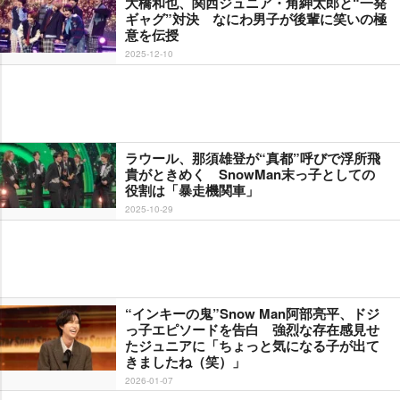
大橋和也、関西ジュニア・角紳太郎と“一発
ギャグ”対決 なにわ男子が後輩に笑いの極
意を伝授
2025-12-10
ラウール、那須雄登が“真都”呼びで浮所飛
貴がときめく SnowMan末っ子としての
役割は「暴走機関車」
2025-10-29
“インキーの鬼”Snow Man阿部亮平、ドジ
っ子エピソードを告白 強烈な存在感見せ
たジュニアに「ちょっと気になる子が出て
きましたね（笑）」
2026-01-07