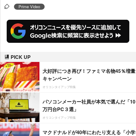
ュニアとのコラボで届ける。
Prime Video
PICK UP
大好評につき再び！ファミマ名物45％増量
キャンペーン
オリコンタイアップ特集
パソコンメーカー社員が本気で選んだ「10
万円台PC３選」
オリコンタイアップ特集
マクドナルドが40年にわたり支える「小学