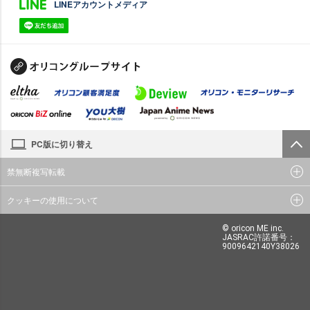
LINEアカウントメディア
PC版に切り替え
禁無断複写転載
クッキーの使用について
© oricon ME inc.
JASRAC許諾番号：
9009642140Y38026