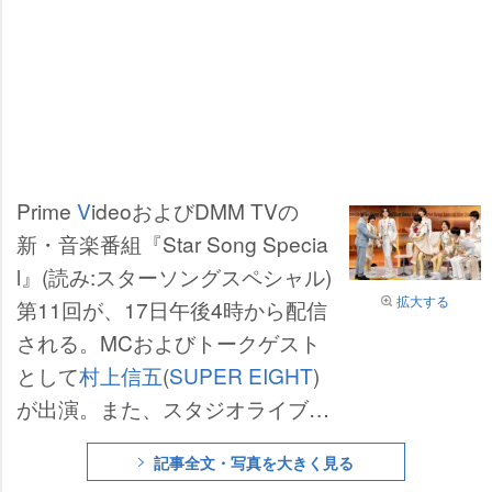
Prime
V
ideoおよびDMM TVの
新・音楽番組『Star Song Specia
l』(読み:スターソングスペシャル)
拡大する
第11回が、17日午後4時から配信
される。MCおよびトークゲスト
として
村上信五
(
SUPER EIGHT
)
が出演。また、スタジオライブに
は
なにわ男子
が登場し、話題のC
記事全文・写真を大きく見る
Mソング「ギラギラ
サマー
」をジ