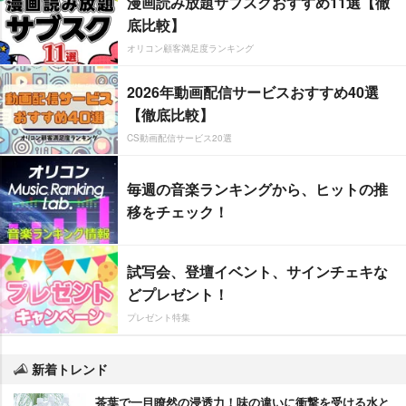
漫画読み放題サブスクおすすめ11選【徹
底比較】
オリコン顧客満足度ランキング
2026年動画配信サービスおすすめ40選
【徹底比較】
CS動画配信サービス20選
毎週の音楽ランキングから、ヒットの推
移をチェック！
試写会、登壇イベント、サインチェキな
どプレゼント！
プレゼント特集
新着トレンド
茶葉で一目瞭然の浸透力！味の違いに衝撃を受ける水と