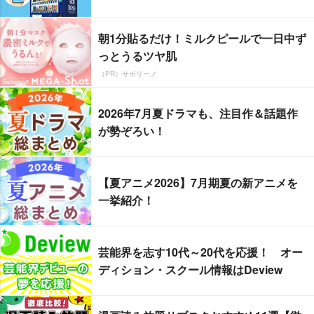
朝1分貼るだけ！ミルクピールで一日中ず
っとうるツヤ肌
（PR）サボリーノ
2026年7月夏ドラマも、注目作＆話題作
が勢ぞろい！
【夏アニメ2026】7月期夏の新アニメを
一挙紹介！
芸能界を志す10代～20代を応援！ オー
ディション・スクール情報はDeview