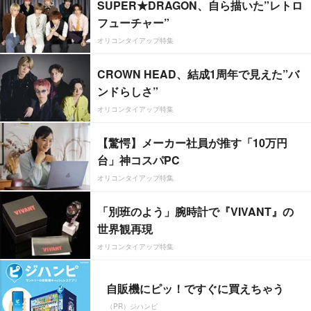
SUPER★DRAGON、自ら描いた”レトロ
フューチャー”
オリコンタイアップ特集
CROWN HEAD、結成1周年で見えた”バ
ンドらしさ”
オリコンタイアップ特集
【驚愕】メーカー社員が推す「10万円
台」神コスパPC
オリコンタイアップ特集
「別班のよう」腕時計で『VIVANT』の
世界観再現
オリコンタイアップ特集
自販機にピッ！ですぐに買えちゃう
（PR）ジハンピ