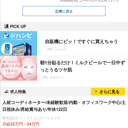
記事に戻る
PICK UP
自販機にピッ！ですぐに買えちゃう
（PR）ジハンピ
朝1分貼るだけ！ミルクピールで一日中ず
っとうるツヤ肌
（PR）サボリーノ
求人特集
さらに見る
人材コーディネーター/未経験歓迎/内勤・オフィスワーク中心/土
日祝休み/昇給賞与あり/年休122日
株式会社ヒト・コミュニケーションズ
月給22万円～34万円