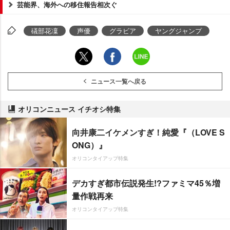
芸能界、海外への移住報告相次ぐ
礒部花凜
声優
グラビア
ヤングジャンプ
ニュース一覧へ戻る
オリコンニュース イチオシ特集
向井康二イケメンすぎ！純愛『（LOVE S
ONG）』
オリコンタイアップ特集
デカすぎ都市伝説発生!?ファミマ45％増
量作戦再来
オリコンタイアップ特集