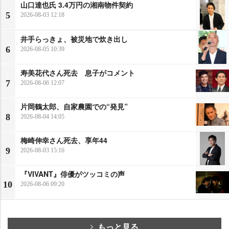
山口達也氏 3.4万円の湘南物件契約
5
2026-08-03 12:18
井手らっきょ、被災地で炊き出し
6
2026-08-05 10:39
寿美花代さん死去 息子がコメント
7
2026-08-06 12:07
片岡鶴太郎、自家農園での“発見”
8
2026-08-04 14:05
梅崎伸幸さん死去、享年44
9
2026-08-03 15:16
『VIVANT』俳優がツッコミの声
10
2026-08-06 09:20
もっと見る