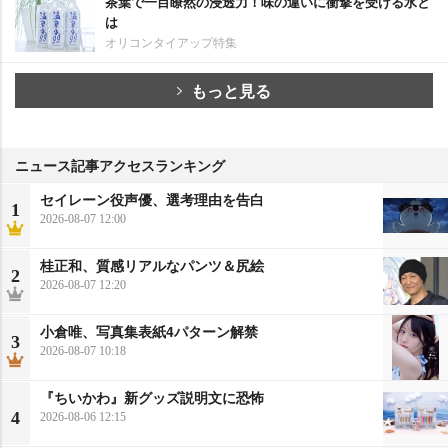
茶葉で一目瞭然の浸透力！味の違いに衝撃を受ける水と
は
オリコンタイアップ特集
もっと見る
ニュース記事アクセスランキング
セイレーン役声優、選考理由を告白
1
2026-08-07 12:00
桂正和、質感リアルなパンツ＆尻絵
2
2026-08-07 12:20
小倉唯、写真集表紙4パターン解禁
3
2026-08-07 10:18
『ちいかわ』新グッズ説明文に恐怖
4
2026-08-06 12:15