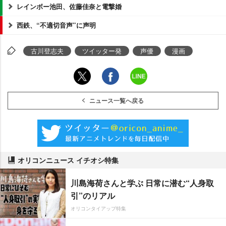
レインボー池田、佐藤佳奈と電撃婚
西鉄、“不適切音声”に声明
古川登志夫
ツイッター発
声優
漫画
ニュース一覧へ戻る
オリコンニュース イチオシ特集
川島海荷さんと学ぶ 日常に潜む“人身取
引”のリアル
オリコンタイアップ特集