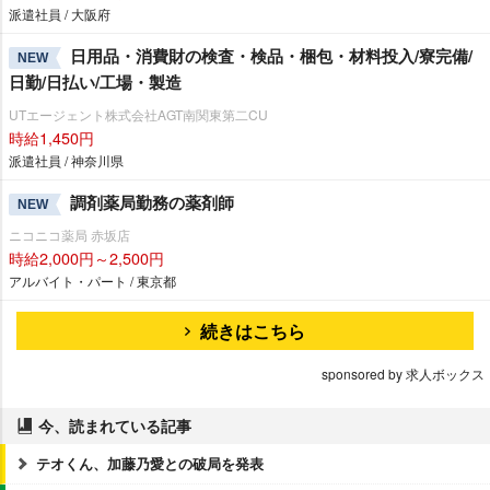
派遣社員 / 大阪府
日用品・消費財の検査・検品・梱包・材料投入/寮完備/
NEW
日勤/日払い/工場・製造
UTエージェント株式会社AGT南関東第二CU
時給1,450円
派遣社員 / 神奈川県
調剤薬局勤務の薬剤師
NEW
ニコニコ薬局 赤坂店
時給2,000円～2,500円
アルバイト・パート / 東京都
続きはこちら
sponsored by 求人ボックス
今、読まれている記事
テオくん、加藤乃愛との破局を発表