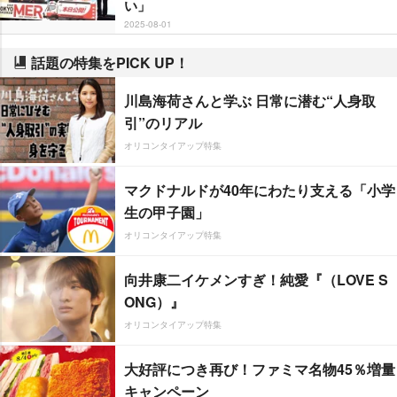
い」
2025-08-01
話題の特集をPICK UP！
川島海荷さんと学ぶ 日常に潜む“人身取
引”のリアル
オリコンタイアップ特集
マクドナルドが40年にわたり支える「小学
生の甲子園」
オリコンタイアップ特集
向井康二イケメンすぎ！純愛『（LOVE S
ONG）』
オリコンタイアップ特集
大好評につき再び！ファミマ名物45％増量
キャンペーン