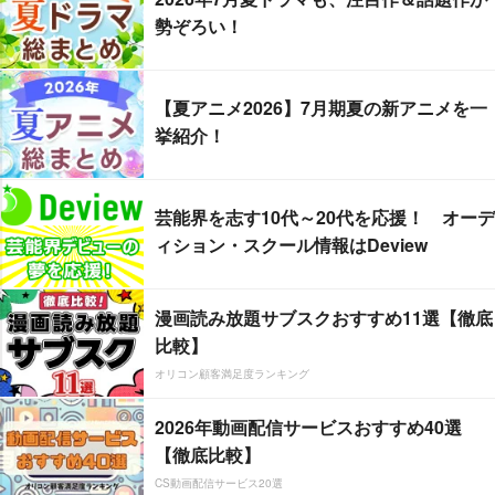
勢ぞろい！
【夏アニメ2026】7月期夏の新アニメを一
挙紹介！
芸能界を志す10代～20代を応援！ オーデ
ィション・スクール情報はDeview
漫画読み放題サブスクおすすめ11選【徹底
比較】
オリコン顧客満足度ランキング
2026年動画配信サービスおすすめ40選
【徹底比較】
CS動画配信サービス20選