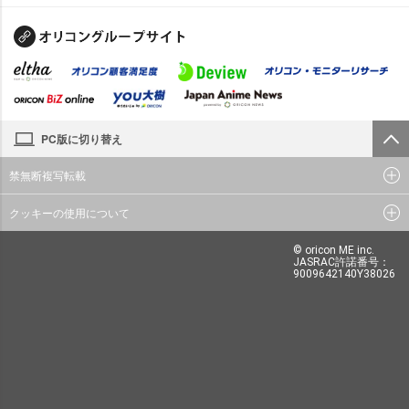
PC版に切り替え
禁無断複写転載
クッキーの使用について
© oricon ME inc.
JASRAC許諾番号：
9009642140Y38026