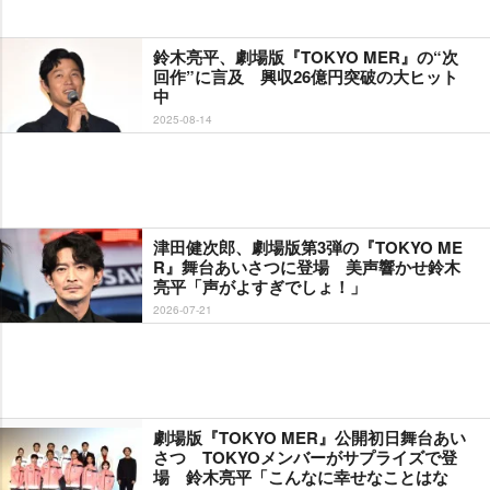
鈴木亮平、劇場版『TOKYO MER』の“次
回作”に言及 興収26億円突破の大ヒット
中
2025-08-14
津田健次郎、劇場版第3弾の『TOKYO ME
R』舞台あいさつに登場 美声響かせ鈴木
亮平「声がよすぎでしょ！」
2026-07-21
劇場版『TOKYO MER』公開初日舞台あい
さつ TOKYOメンバーがサプライズで登
場 鈴木亮平「こんなに幸せなことはな