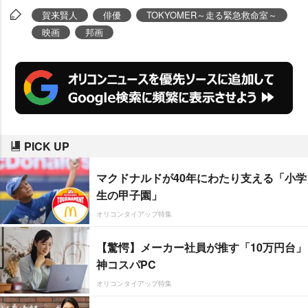
(8月1日公開)の完成披露報告会が1
賀来賢人
俳優
TOKYOMER～走る緊急救命室～
0日に都内で開催された。
映画
邦画
PICK UP
マクドナルドが40年にわたり支える「小学
生の甲子園」
オリコンタイアップ特集
【驚愕】メーカー社員が推す「10万円台」
神コスパPC
オリコンタイアップ特集