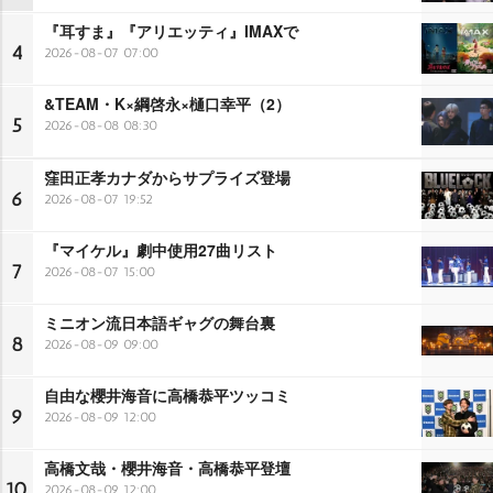
『耳すま』『アリエッティ』IMAXで
4
2026-08-07 07:00
&TEAM・K×綱啓永×樋口幸平（2）
5
2026-08-08 08:30
窪田正孝カナダからサプライズ登場
6
2026-08-07 19:52
『マイケル』劇中使用27曲リスト
7
2026-08-07 15:00
ミニオン流日本語ギャグの舞台裏
8
2026-08-09 09:00
自由な櫻井海音に高橋恭平ツッコミ
9
2026-08-09 12:00
高橋文哉・櫻井海音・高橋恭平登壇
10
2026-08-09 12:00