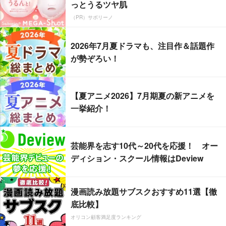
っとうるツヤ肌
（PR）サボリーノ
2026年7月夏ドラマも、注目作＆話題作
が勢ぞろい！
【夏アニメ2026】7月期夏の新アニメを
一挙紹介！
芸能界を志す10代～20代を応援！ オー
ディション・スクール情報はDeview
漫画読み放題サブスクおすすめ11選【徹
底比較】
オリコン顧客満足度ランキング