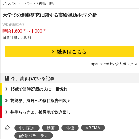
アルバイト・パート / 神奈川県
大学での創薬研究に関する実験補助/化学分析
WDB株式会社
時給1,800円～1,900円
派遣社員 / 大阪府
続きはこちら
sponsored by 求人ボックス
今、読まれている記事
15歳で当時27歳の夫に一目惚れ
芸能界、海外への移住報告相次ぐ
井手らっきょ、被災地で炊き出し
中川安奈
動画
俳優
ABEMA
配信:バラエティ