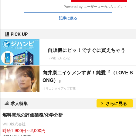
記事に戻る
PICK UP
自販機にピッ！ですぐに買えちゃう
（PR）ジハンピ
向井康二イケメンすぎ！純愛『（LOVE S
ONG）』
オリコンタイアップ特集
求人特集
さらに見る
燃料電池の評価業務/化学分析
WDB株式会社
時給1,900円～2,000円