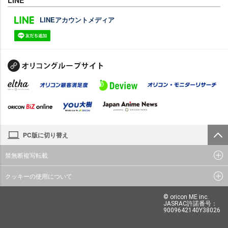
LINE
LINEアカウントメディア
PC版に切り替え
禁無断複写転載
クッキーの使用について
© oricon ME inc.
JASRAC許諾番号：
9009642140Y38026