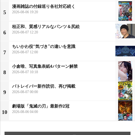
漫画雑誌の付録巡り各社対応続く
5
2026-08-06 19:20
桂正和、質感リアルなパンツ＆尻絵
6
2026-08-07 12:20
ちいかわ役“気づき”の違いを意識
7
2026-08-07 12:00
小倉唯、写真集表紙4パターン解禁
8
2026-08-07 10:18
パトレイバー新作読切、再び掲載
9
2026-08-07 00:00
劇場版「鬼滅の刃」最新作2冠
10
2026-08-06 04:00