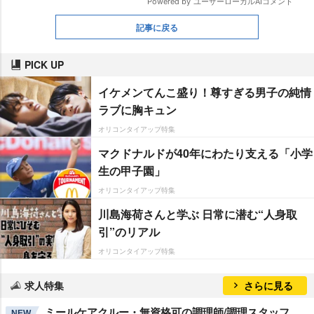
記事に戻る
PICK UP
イケメンてんこ盛り！尊すぎる男子の純情
ラブに胸キュン
オリコンタイアップ特集
マクドナルドが40年にわたり支える「小学
生の甲子園」
オリコンタイアップ特集
川島海荷さんと学ぶ 日常に潜む“人身取
引”のリアル
オリコンタイアップ特集
求人特集
さらに見る
ミールケアクルー・無資格可の調理師/調理スタッフ
NEW