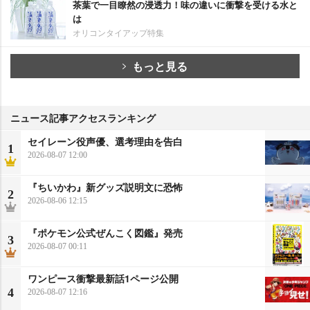
茶葉で一目瞭然の浸透力！味の違いに衝撃を受ける水と
は
オリコンタイアップ特集
もっと見る
ニュース記事アクセスランキング
セイレーン役声優、選考理由を告白
1
2026-08-07 12:00
『ちいかわ』新グッズ説明文に恐怖
2
2026-08-06 12:15
『ポケモン公式ぜんこく図鑑』発売
3
2026-08-07 00:11
ワンピース衝撃最新話1ページ公開
4
2026-08-07 12:16