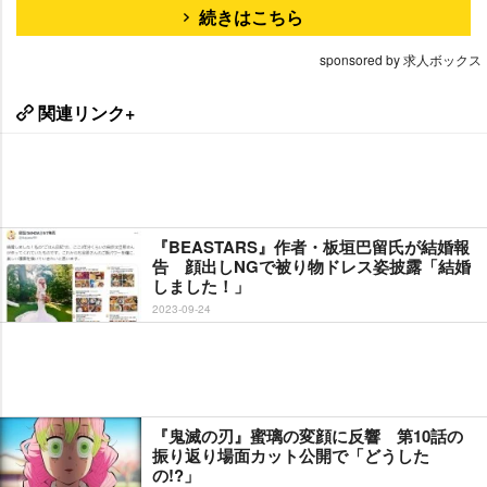
続きはこちら
sponsored by 求人ボックス
関連リンク+
『BEASTARS』作者・板垣巴留氏が結婚報
告 顔出しNGで被り物ドレス姿披露「結婚
しました！」
2023-09-24
『鬼滅の刃』蜜璃の変顔に反響 第10話の
振り返り場面カット公開で「どうした
の!?」