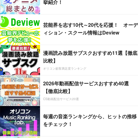
挙紹介！
芸能界を志す10代～20代を応援！ オーデ
ィション・スクール情報はDeview
漫画読み放題サブスクおすすめ11選【徹底
比較】
オリコン顧客満足度ランキング
2026年動画配信サービスおすすめ40選
【徹底比較】
CS動画配信サービス20選
毎週の音楽ランキングから、ヒットの推移
をチェック！