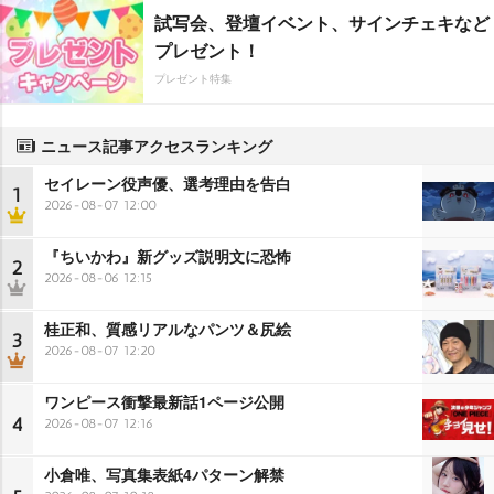
試写会、登壇イベント、サインチェキなど
プレゼント！
プレゼント特集
ニュース記事アクセスランキング
セイレーン役声優、選考理由を告白
1
2026-08-07 12:00
『ちいかわ』新グッズ説明文に恐怖
2
2026-08-06 12:15
桂正和、質感リアルなパンツ＆尻絵
3
2026-08-07 12:20
ワンピース衝撃最新話1ページ公開
4
2026-08-07 12:16
小倉唯、写真集表紙4パターン解禁