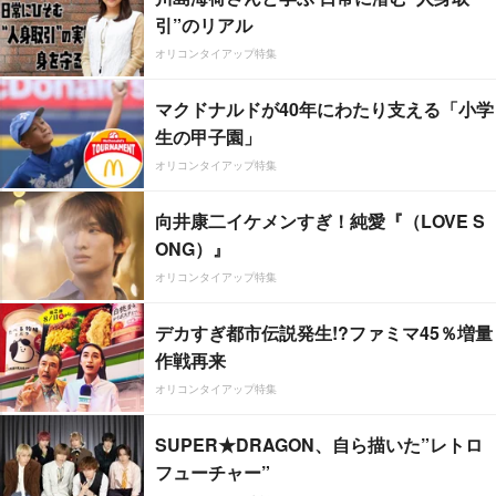
引”のリアル
オリコンタイアップ特集
マクドナルドが40年にわたり支える「小学
生の甲子園」
オリコンタイアップ特集
向井康二イケメンすぎ！純愛『（LOVE S
ONG）』
オリコンタイアップ特集
デカすぎ都市伝説発生!?ファミマ45％増量
作戦再来
オリコンタイアップ特集
SUPER★DRAGON、自ら描いた”レトロ
フューチャー”