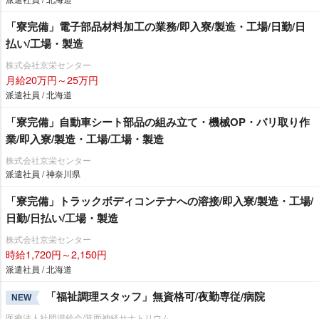
「寮完備」電子部品材料加工の業務/即入寮/製造・工場/日勤/日
払い/工場・製造
株式会社京栄センター
月給20万円～25万円
派遣社員 / 北海道
「寮完備」自動車シート部品の組み立て・機械OP・バリ取り作
業/即入寮/製造・工場/工場・製造
株式会社京栄センター
派遣社員 / 神奈川県
「寮完備」トラックボディコンテナへの溶接/即入寮/製造・工場/
日勤/日払い/工場・製造
株式会社京栄センター
時給1,720円～2,150円
派遣社員 / 北海道
「福祉調理スタッフ」無資格可/夜勤専従/病院
NEW
医療法人社団澄鈴会/箕面神経サナトリウム