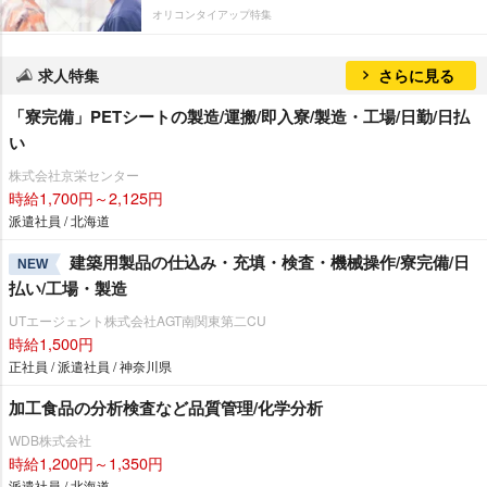
オリコンタイアップ特集
求人特集
さらに見る
「寮完備」PETシートの製造/運搬/即入寮/製造・工場/日勤/日払
い
株式会社京栄センター
時給1,700円～2,125円
派遣社員 / 北海道
建築用製品の仕込み・充填・検査・機械操作/寮完備/日
NEW
払い/工場・製造
UTエージェント株式会社AGT南関東第二CU
時給1,500円
正社員 / 派遣社員 / 神奈川県
加工食品の分析検査など品質管理/化学分析
WDB株式会社
時給1,200円～1,350円
派遣社員 / 北海道