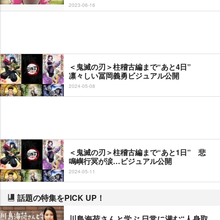
2023-06-16
＜鬼滅の刃＞柱稽古編まで“あと4日”
凛々しい冨岡義勇ビジュアル公開
2024-05-08
＜鬼滅の刃＞柱稽古編まで“あと1日” 悲
鳴嶼行冥が涙…ビジュアル公開
2024-05-11
話題の特集をPICK UP！
川島海荷さんと学ぶ 日常に潜む“人身取