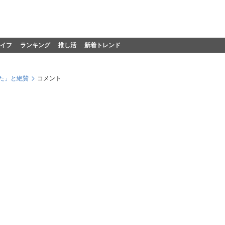
イフ
ランキング
推し活
新着トレンド
た」と絶賛
コメント