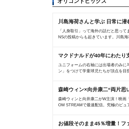
オリコントピックス
川島海荷さんと学ぶ 日常に潜
「人身取引」って海外の話だと思って
NSの投稿からも起きています。川島
マクドナルドが40年にわたり
ユニフォームの右袖には出場者のみに
ン」をつけて学童球児たちが頂点を目
森崎ウィン×向井康二“両片思
森崎ウィンと向井康二がW主演！映画『（L
OM STREAMで最速配信。究極のピュ
お値段そのまま45％増量！フ