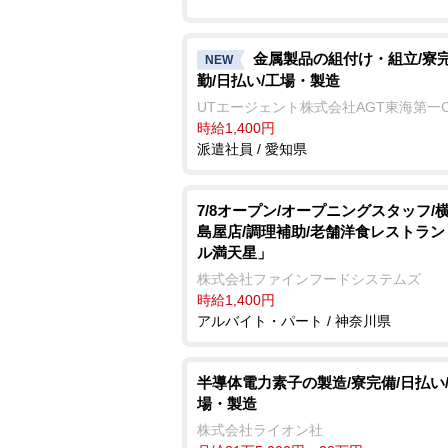
金属製品の組付け・組立/寮完
NEW
勤/日払い/工場・製造
UTエージェント株式会社AGT東海第一
時給1,400円
派遣社員 / 愛知県
7/8オープン/オープニングスタッフ/
島屋店/調理補助/老舗洋食レストラ
ル満天星」
株式会社ファインフードシステムズ
時給1,400円
アルバイト・パート / 神奈川県
半導体電力素子の製造/寮完備/日払い
場・製造
株式会社ライオン社