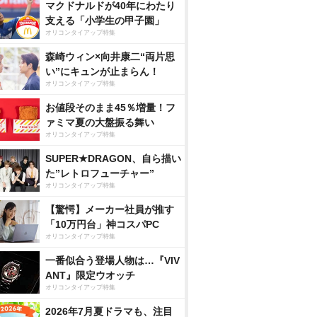
マクドナルドが40年にわたり
支える「小学生の甲子園」
オリコンタイアップ特集
森崎ウィン×向井康二“両片思
い”にキュンが止まらん！
オリコンタイアップ特集
お値段そのまま45％増量！フ
ァミマ夏の大盤振る舞い
オリコンタイアップ特集
SUPER★DRAGON、自ら描い
た”レトロフューチャー”
オリコンタイアップ特集
【驚愕】メーカー社員が推す
「10万円台」神コスパPC
オリコンタイアップ特集
一番似合う登場人物は…『VIV
ANT』限定ウオッチ
オリコンタイアップ特集
2026年7月夏ドラマも、注目