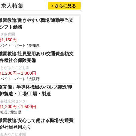
さらに見る
稚園教諭/働きやすい職場/通勤手当支
/シフト勤務
ばさ保育園
1,150円
バイト・パート / 愛知県
稚園教諭/社員登用あり/交通費全額支
/各種社会保険完備
かとがはらこども園
1,200円～1,300円
バイト・パート / 大阪府
寮完備」半導体機械のバルブ製造/即
寮/製造・工場/工場・製造
式会社京栄センター
1,200円～1,500円
社員 / 愛知県
稚園教諭/安心して働ける職場/交通費
給/社員登用あり
つみみやこ幼稚園