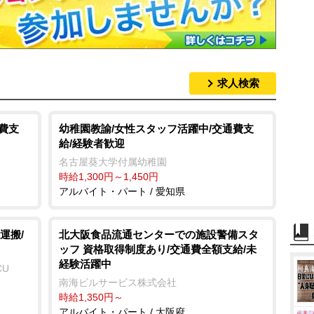
求人検索
費支
幼稚園教諭/女性スタッフ活躍中/交通費支
給/経験者歓迎
名古屋葵大学付属幼稚園
時給1,300円～1,450円
アルバイト・パート / 愛知県
運搬/
北大阪食品流通センターでの施設警備スタ
ッフ 資格取得制度あり/交通費全額支給/未
経験活躍中
CU
南海ビルサービス株式会社
時給1,350円～
アルバイト・パート / 大阪府