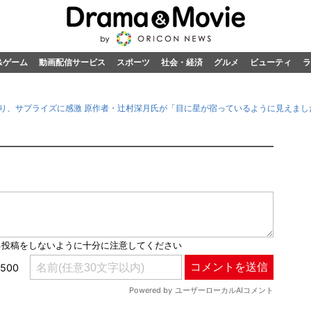
&ゲーム
動画配信サービス
スポーツ
社会・経済
グルメ
ビューティ
ラ
り、サプライズに感激 原作者・辻村深月氏が「目に星が宿っているように見えまし