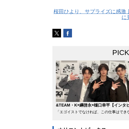
桜田ひより、サプライズに感激
に
PIC
&TEAM・K×綱啓永×樋口幸平【インタ
「エゴイストでなければ、この仕事はでき