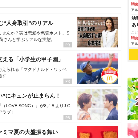
時給
アル
幼
む“人身取引”のリアル
あ
こ
ませんか？実は恋愛や悪質ホスト、S
時給
海荷さんと学ぶリアルな実態。
アル
支える「小学生の甲子園」
与えられる「マクドナルド・ワッペ
指す
い”にキュンが止まらん！
OVE SONG）』が8／５よりJ:C
アラブ！
ァミマ夏の大盤振る舞い