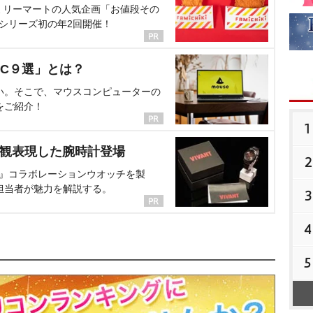
ミリーマートの人気企画「お値段その
、シリーズ初の年2回開催！
C９選」とは？
い。そこで、マウスコンピューターの
をご紹介！
1
界観表現した腕時計登場
2
NT』コラボレーションウオッチを製
担当者が魅力を解説する。
3
4
5