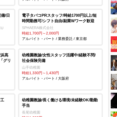
備/日
電子タバコPRスタッフ/時給1700円以上/短
時間勤務可/シフト自由/副業Wワーク歓迎
SPHAERA株式会社
CU
時給1,700円～2,000円
アルバイト・パート / 業務委託 / 東京都
横浜髙
幼稚園教諭/女性スタッフ活躍中/経験不問/
ン「グリ
社会保険完備
山手幼稚園
時給1,330円～1,430円
アルバイト・パート / 大阪府
/工
幼稚園教諭/長く働ける環境/未経験OK/勤勤
手当
長尾幼稚園