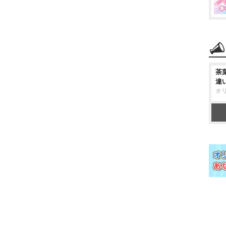
茶
違
オ