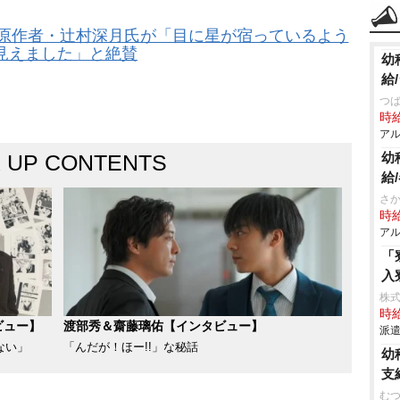
 原作者・辻村深月氏が「目に星が宿っているよう
見えました」と絶賛
幼
給
つ
時給
アル
K UP CONTENTS
幼
給
さ
時給
アル
「
入
株
時給
ビュー】
渡部秀＆齋藤璃佑【インタビュー】
派遣
ない」
「んだが！ほー!!」な秘話
幼
支
む