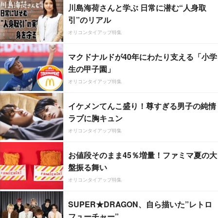
川島海荷さんと学ぶ 日常に潜む“人身取
引”のリアル
オリコンタイアップ特集
マクドナルドが40年にわたり支える「小学
生の甲子園」
オリコンタイアップ特集
イケメンてんこ盛り！尊すぎる男子の純情
ラブに胸キュン
オリコンタイアップ特集
お値段そのまま45％増量！ファミマ夏の大
盤振る舞い
オリコンタイアップ特集
SUPER★DRAGON、自ら描いた”レトロ
フューチャー”