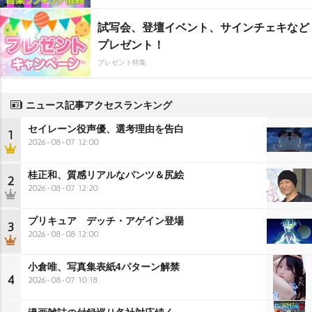
試写会、登壇イベント、サインチェキなど
プレゼント！
プレゼント特集
ニュース記事アクセスランキング
セイレーン役声優、選考理由を告白
1
2026-08-07 12:00
桂正和、質感リアルなパンツ＆尻絵
2
2026-08-07 12:20
プリキュア デッチ・アゲイン登場
3
2026-08-08 12:00
小倉唯、写真集表紙4パターン解禁
4
2026-08-07 10:18
漫画雑誌の付録巡り各社対応続く