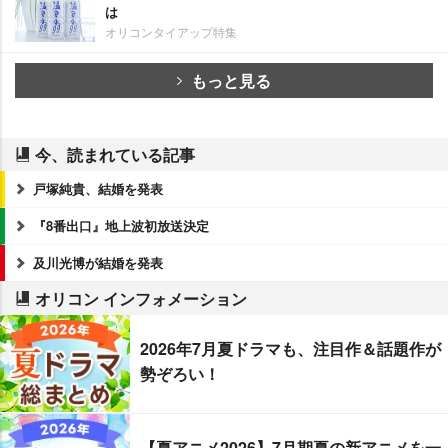
は
オリコンタイアップ特集
もっと見る
今、読まれている記事
戸塚純貴、結婚を発表
『8番出口』地上波初放送決定
及川光博が結婚を発表
オリコン インフォメーション
2026年7月夏ドラマも、注目作＆話題作が
勢ぞろい！
【夏アニメ2026】7月期夏の新アニメを一