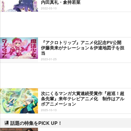
内田真礼・倉持若菜
2022-03-10
『アクロトリップ』アニメ化記念PV公開
伊藤美来がナレーション＆伊達地図子を担
当
2023-01-25
次にくるマンガ大賞連続受賞作『超巡！超
条先輩』来年テレビアニメ化 制作はアル
ボアニメーション
2025-10-13
話題の特集をPICK UP！