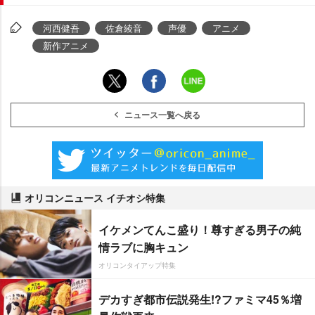
河西健吾
佐倉綾音
声優
アニメ
新作アニメ
ニュース一覧へ戻る
オリコンニュース イチオシ特集
イケメンてんこ盛り！尊すぎる男子の純
情ラブに胸キュン
オリコンタイアップ特集
デカすぎ都市伝説発生!?ファミマ45％増