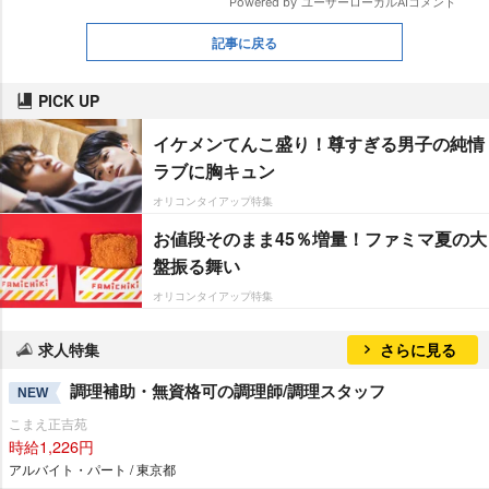
記事に戻る
PICK UP
イケメンてんこ盛り！尊すぎる男子の純情
ラブに胸キュン
オリコンタイアップ特集
お値段そのまま45％増量！ファミマ夏の大
盤振る舞い
オリコンタイアップ特集
求人特集
さらに見る
調理補助・無資格可の調理師/調理スタッフ
NEW
こまえ正吉苑
時給1,226円
アルバイト・パート / 東京都