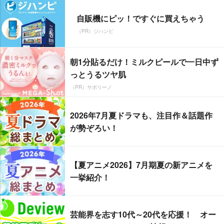
自販機にピッ！ですぐに買えちゃう
（PR）ジハンピ
朝1分貼るだけ！ミルクピールで一日中ず
っとうるツヤ肌
（PR）サボリーノ
2026年7月夏ドラマも、注目作＆話題作
が勢ぞろい！
【夏アニメ2026】7月期夏の新アニメを
一挙紹介！
芸能界を志す10代～20代を応援！ オー