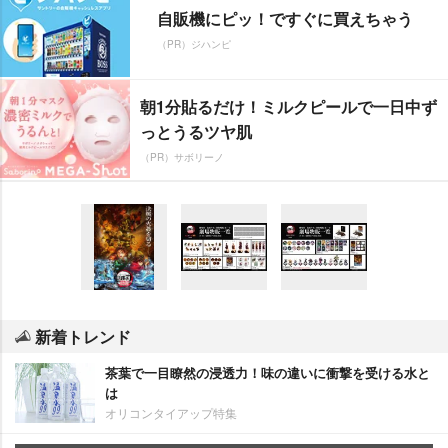
自販機にピッ！ですぐに買えちゃう
（PR）ジハンピ
朝1分貼るだけ！ミルクピールで一日中ず
っとうるツヤ肌
（PR）サボリーノ
新着トレンド
茶葉で一目瞭然の浸透力！味の違いに衝撃を受ける水と
は
オリコンタイアップ特集