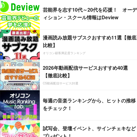
芸能界を志す10代～20代を応援！ オーデ
ィション・スクール情報はDeview
漫画読み放題サブスクおすすめ11選【徹底
比較】
オリコン顧客満足度ランキング
2026年動画配信サービスおすすめ40選
【徹底比較】
CS動画配信サービス20選
毎週の音楽ランキングから、ヒットの推移
をチェック！
試写会、登壇イベント、サインチェキなど
プレゼント！