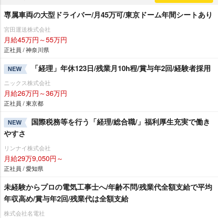
専属車両の大型ドライバー/月45万可/東京ドーム年間シートあり
宮田運送株式会社
月給45万円～55万円
正社員 / 神奈川県
「経理」年休123日/残業月10h程/賞与年2回/経験者採用
NEW
ニックス株式会社
月給26万円～36万円
正社員 / 東京都
国際税務等を行う「経理/総合職/」福利厚生充実で働き
NEW
すさ
リンナイ株式会社
月給29万9,050円～
正社員 / 愛知県
未経験からプロの電気工事士へ/年齢不問/残業代全額支給で平均
年収高め/賞与年2回/残業代は全額支給
株式会社名電社