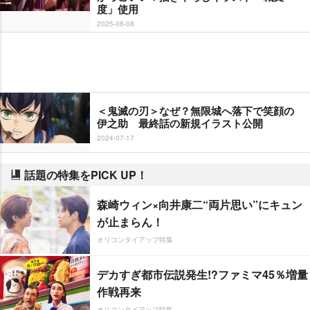
度」使用
2025-08-08
＜鬼滅の刃＞なぜ？無限城へ落下で笑顔の
伊之助 最終話の新規イラスト公開
2024-07-17
話題の特集をPICK UP！
森崎ウィン×向井康二“両片思い”にキュン
が止まらん！
オリコンタイアップ特集
デカすぎ都市伝説発生!?ファミマ45％増量
作戦再来
オリコンタイアップ特集