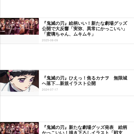
『鬼滅の刃』絵柄いい！新たな劇場グッズ
公開で大反響「実弥、異常にかっこいい」
「蜜璃ちゃん、ムキムキ」
2025-08-09
『鬼滅の刃』ひえっ！焦るカナヲ 無限城
へ落下…新規イラスト公開
2024-07-17
『鬼滅の刃』新たな劇場グッズ発表 絵柄
かっこいい！描き下ろしイラスト「戦支