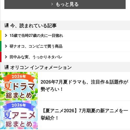
もっと見る
今、読まれている記事
15歳で当時27歳の夫に一目惚れ
研ナオコ、コンビニで買う商品
田中みな実、うっかりネタバレ
オリコン インフォメーション
2026年7月夏ドラマも、注目作＆話題作が
勢ぞろい！
【夏アニメ2026】7月期夏の新アニメを一
挙紹介！