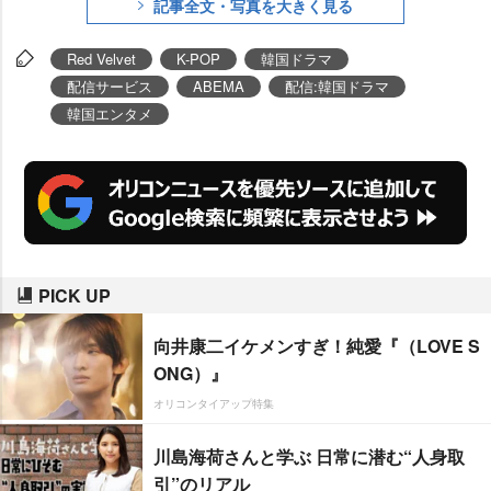
記事全文・写真を大きく見る
定した(全10話、毎週木曜・金
曜)。
Red Velvet
K-POP
韓国ドラマ
配信サービス
ABEMA
配信:韓国ドラマ
韓国エンタメ
PICK UP
向井康二イケメンすぎ！純愛『（LOVE S
ONG）』
オリコンタイアップ特集
川島海荷さんと学ぶ 日常に潜む“人身取
引”のリアル