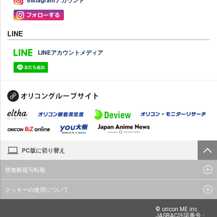
LINE
LINEアカウントメディア
PC版に切り替え
禁無断複写転載
クッキーの使用について
© oricon ME inc.
JASRAC許諾番号：