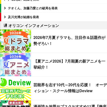
テオくん、加藤乃愛との破局を発表
及川光博が結婚を発表
オリコン インフォメーション
2026年7月夏ドラマも、注目作＆話題作が
勢ぞろい！
【夏アニメ2026】7月期夏の新アニメを一
挙紹介！
芸能界を志す10代～20代を応援！ オーデ
ィション・スクール情報はDeview
漫画読み放題サブスクおすすめ11選【徹底