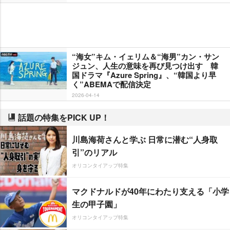
“海女”キム・イェリム＆“海男”カン・サン
ジュン、人生の意味を再び見つけ出す 韓
国ドラマ『Azure Spring』、“韓国より早
く”ABEMAで配信決定
2026-04-14
話題の特集をPICK UP！
川島海荷さんと学ぶ 日常に潜む“人身取
引”のリアル
オリコンタイアップ特集
マクドナルドが40年にわたり支える「小学
生の甲子園」
オリコンタイアップ特集