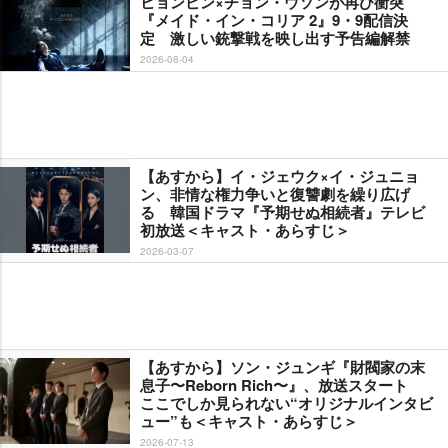
ヒョンビン×チョン・ウソンが再び衝突
『メイド・イン・コリア 2』9・9配信決
定 激しい銃撃戦を映し出す予告編解禁
2026-08-04
【あすから】イ・ジェウク×イ・ジュニョ
ン、非情な権力争いと復讐劇を繰り広げ
る 韓国ドラマ『予期せぬ相続者』テレビ
初放送＜キャスト・あらすじ＞
2026-03-07
【あすから】ソン・ジュンギ『財閥家の末
息子〜Reborn Rich〜』、放送スタート
ここでしか見られない“オリジナルインタビ
ュー”も＜キャスト・あらすじ＞
2026-07-13