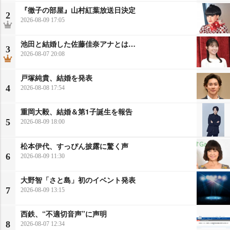
『徹子の部屋』山村紅葉放送日決定
2
2026-08-09 17:05
池田と結婚した佐藤佳奈アナとは…
3
2026-08-07 20:08
戸塚純貴、結婚を発表
4
2026-08-08 17:54
重岡大毅、結婚＆第1子誕生を報告
5
2026-08-09 18:00
松本伊代、すっぴん披露に驚く声
6
2026-08-09 11:30
大野智「さと島」初のイベント発表
7
2026-08-09 13:15
西鉄、“不適切音声”に声明
8
2026-08-07 12:34