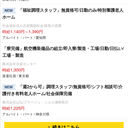
「福祉調理スタッフ」無資格可/日勤のみ/特別養護老人
NEW
ホーム
社会福祉法人志楽園福祉会/猿投の楽園
時給1,140円～1,390円
アルバイト・パート / 愛知県
「寮完備」航空機装備品の組立/即入寮/製造・工場/日勤/日払い/
工場・製造
株式会社京栄センター
時給1,300円
派遣社員 / 東京都
「週2から可」調理スタッフ/無資格可/シフト相談可/介
NEW
護付き有料老人ホーム/社会保障完備
株式会社山弘/プラージュ・シエル湘南長沢
時給1,225円
アルバイト・パート / 神奈川県
続きはこちら