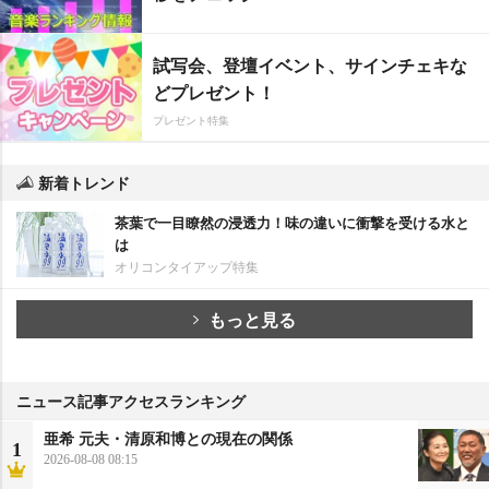
試写会、登壇イベント、サインチェキな
どプレゼント！
プレゼント特集
新着トレンド
茶葉で一目瞭然の浸透力！味の違いに衝撃を受ける水と
は
オリコンタイアップ特集
もっと見る
ニュース記事アクセスランキング
亜希 元夫・清原和博との現在の関係
1
2026-08-08 08:15