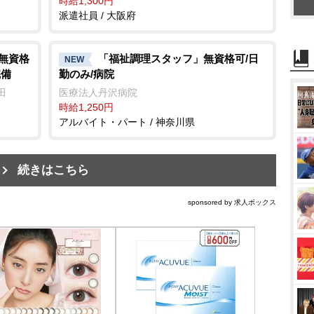
時給1,300円
派遣社員 / 大阪府
/無資格
「福祉調理スタッフ」無資格可/日
NEW
完備
勤のみ/病院
田
医療法人丹沢病院
時給1,250円
アルバイト・パート / 神奈川県
続きはこちら
sponsored by 求人ボックス