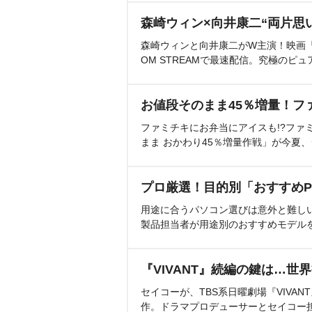
森崎ウィン×向井康二“両片思
森崎ウィンと向井康二がW主演！映画『（L
OM STREAMで最速配信。究極のピュ
お値段そのまま45％増量！フ
ファミチキにお弁当にアイスも!?ファ
まま おかわり45％増量作戦」が今夏
プロ厳選！目的別「おすすめP
用途に合うパソコン選びは意外と難し
製品担当者が用途別のおすすめモデル
『VIVANT』続編の鍵は…世
セイコーが、TBS系日曜劇場『VIVA
作。ドラマプロデューサーとセイコー