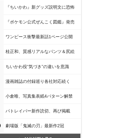
『ちいかわ』新グッズ説明文に恐怖
『ポケモン公式ぜんこく図鑑』発売
ワンピース衝撃最新話1ページ公開
桂正和、質感リアルなパンツ＆尻絵
ちいかわ役“気づき”の違いを意識
漫画雑誌の付録巡り各社対応続く
小倉唯、写真集表紙4パターン解禁
パトレイバー新作読切、再び掲載
0
劇場版「鬼滅の刃」最新作2冠