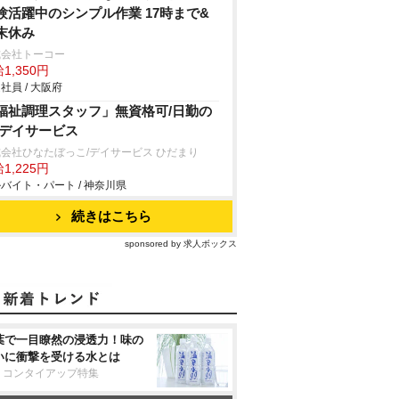
験活躍中のシンプル作業 17時まで&
末休み
式会社トーコー
1,350円
社員 / 大阪府
福祉調理スタッフ」無資格可/日勤の
/デイサービス
会社ひなたぼっこ/デイサービス ひだまり
1,225円
バイト・パート / 神奈川県
続きはこちら
sponsored by 求人ボックス
葉で一目瞭然の浸透力！味の
いに衝撃を受ける水とは
リコンタイアップ特集