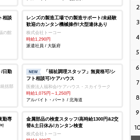
2
ト相談
レンズの製造工場での製造サポート/未経験
3
歓迎のカンタン機械操作!大型連休あり
福の館
株式会社トーコー
4
時給1,290円
派遣社員 / 大阪府
5
6
/日勤
「福祉調理スタッフ」無資格可/シ
NEW
フト相談可/ケアハウス
7
業統括部
医療法人福和会/ケアハウス・スカイラーク
時給1,075円～1,250円
8
アルバイト・パート / 北海道
9
夜勤専
金属部品の検査スタッフ/高時給1300円&2交
!
替&土日休み!カンタン検査
1
株式会社トーコー