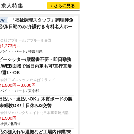
さらに見る
「福祉調理スタッフ」調理師免
EW
必須/日勤のみ/介護付き有料老人ホー
会社アプルール/アプルール秦野
1,273円～
バイト・パート / 神奈川県
ビーシッター/履歴書不要・即日勤務
K/WEB面接で当日内定も可/直行直帰
K/週1～OK
会社アズスタッフ わんぱくランド
1,500円～3,000円
バイト・パート / 東京都
日払い・週払いOK」木質ボードの製
/未経験OK/土日休み/3交替
式会社ジャパンクリエイト北日本事業統括部
1,500円
社員 / 北海道
品の棚入れや運搬など工場内作業/未