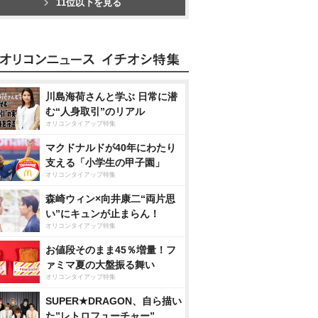
11位以下を見る
川島海荷さんと学ぶ 日常に潜
む“人身取引”のリアル
オリコンタイアップ特集
マクドナルドが40年にわたり
支える「小学生の甲子園」
オリコンタイアップ特集
森崎ウィン×向井康二“両片思
い”にキュンが止まらん！
オリコンタイアップ特集
お値段そのまま45％増量！フ
ァミマ夏の大盤振る舞い
オリコンタイアップ特集
SUPER★DRAGON、自ら描い
た”レトロフューチャー”