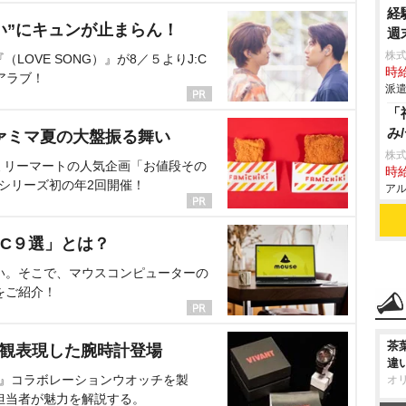
経
い”にキュンが止まらん！
週
株
OVE SONG）』が8／５よりJ:C
時給
アラブ！
派遣
「
み
ァミマ夏の大盤振る舞い
株式
ミリーマートの人気企画「お値段その
時給
、シリーズ初の年2回開催！
アル
C９選」とは？
い。そこで、マウスコンピューターの
をご紹介！
茶
界観表現した腕時計登場
違
NT』コラボレーションウオッチを製
オ
担当者が魅力を解説する。