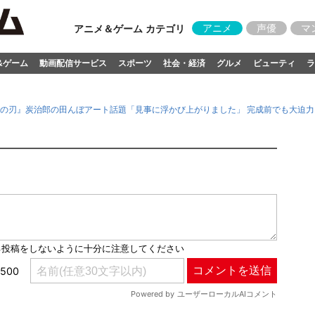
アニメ
声優
マ
アニメ＆ゲーム カテゴリ
&ゲーム
動画配信サービス
スポーツ
社会・経済
グルメ
ビューティ
ラ
の刃』炭治郎の田んぼアート話題「見事に浮かび上がりました」 完成前でも大迫力