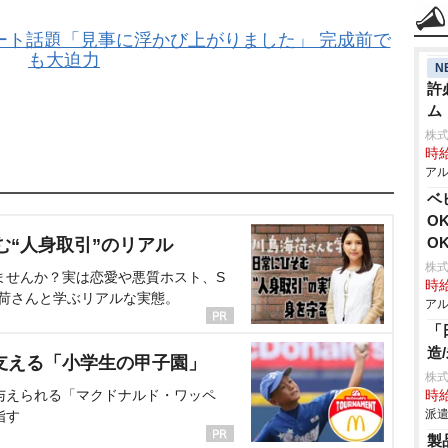
ート話題「見事に浮かび上がりました」 完成前で
も大迫力
N
許
ム
株式
時給
アル
ベ
O
O
む“人身取引”のリアル
株式
ませんか？実は恋愛や悪質ホスト、S
時給
海荷さんと学ぶリアルな実態。
アル
「
造
支える「小学生の甲子園」
株
与えられる「マクドナルド・ワッペ
時給
派遣
指す
製