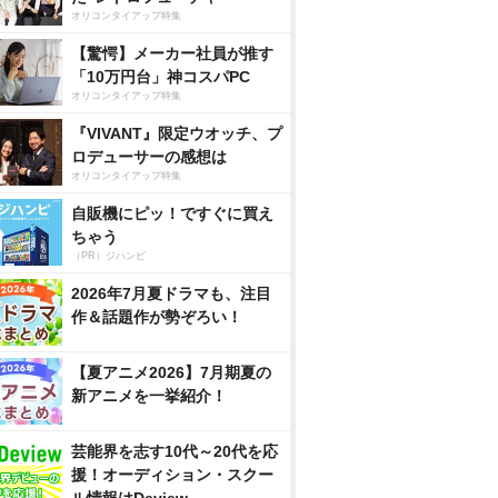
オリコンタイアップ特集
【驚愕】メーカー社員が推す
「10万円台」神コスパPC
オリコンタイアップ特集
『VIVANT』限定ウオッチ、プ
ロデューサーの感想は
オリコンタイアップ特集
自販機にピッ！ですぐに買え
ちゃう
（PR）ジハンピ
2026年7月夏ドラマも、注目
作＆話題作が勢ぞろい！
【夏アニメ2026】7月期夏の
新アニメを一挙紹介！
芸能界を志す10代～20代を応
援！オーディション・スクー