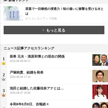
茶葉で一目瞭然の浸透力！味の違いに衝撃を受ける水と
は
オリコンタイアップ特集
もっと見る
ニュース記事アクセスランキング
亜希 元夫・清原和博との現在の関係
1
2026-08-08 08:15
戸塚純貴、結婚を発表
2
2026-08-08 17:54
池田と結婚した佐藤佳奈アナとは…
3
2026-08-07 20:08
令和8年8月8日、吉報続々