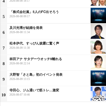
4
2026-08-08 18:17
「株式会社嵐」5人のFC出そろう
5
2026-08-08 09:17
及川光博が結婚を発表
6
2026-08-08 11:34
松本伊代、すっぴん披露に驚く声
7
2026-08-09 11:30
林田アナ サタデーウオッチ9離れる
8
2026-08-08 22:14
大野智「さと島」初のイベント発表
9
2026-08-09 13:15
寺田心、ジム通いで筋トレ…激変
10
2026-08-07 10:46