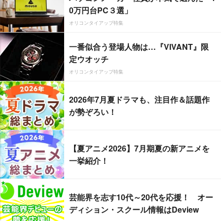
0万円台PC３選」
オリコンタイアップ特集
一番似合う登場人物は…『VIVANT』限
定ウオッチ
オリコンタイアップ特集
2026年7月夏ドラマも、注目作＆話題作
が勢ぞろい！
【夏アニメ2026】7月期夏の新アニメを
一挙紹介！
芸能界を志す10代～20代を応援！ オー
ディション・スクール情報はDeview