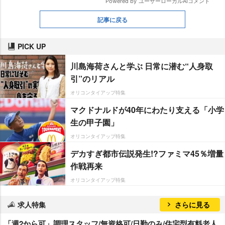
記事に戻る
PICK UP
川島海荷さんと学ぶ 日常に潜む“人身取
引”のリアル
オリコンタイアップ特集
マクドナルドが40年にわたり支える「小学
生の甲子園」
オリコンタイアップ特集
デカすぎ都市伝説発生!?ファミマ45％増量
作戦再来
オリコンタイアップ特集
求人特集
さらに見る
「週2から可」調理スタッフ/無資格可/日勤のみ/住宅型有料老人