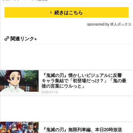
続きはこちら
sponsored by 求人ボックス
関連リンク+
『鬼滅の刃』懐かしいビジュアルに反響
キャラ集結で「初登場だっけ？」「鬼の最
後の言葉にウルっと」
2025-04-18
『鬼滅の刃』無限列車編、本日20時放送