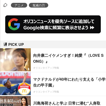
解禁された。
アニメ
鬼滅の刃
PICK UP
向井康二イケメンすぎ！純愛『（LOVE S
ONG）』
オリコンタイアップ特集
マクドナルドが40年にわたり支える「小学
生の甲子園」
オリコンタイアップ特集
川島海荷さんと学ぶ 日常に潜む“人身取