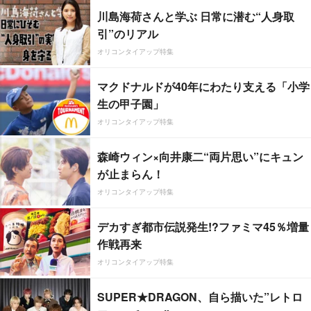
川島海荷さんと学ぶ 日常に潜む“人身取
引”のリアル
オリコンタイアップ特集
マクドナルドが40年にわたり支える「小学
生の甲子園」
オリコンタイアップ特集
森崎ウィン×向井康二“両片思い”にキュン
が止まらん！
オリコンタイアップ特集
デカすぎ都市伝説発生!?ファミマ45％増量
作戦再来
オリコンタイアップ特集
SUPER★DRAGON、自ら描いた”レトロ