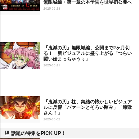
無限城編・第一章の本予告を世界初公開へ
2025-06-28
『鬼滅の刃』無限城編、公開まで2ヶ月切
る！ 新ビジュアルに盛り上がる「つらい
闘い始まっちゃうぅ」
2025-05-21
『鬼滅の刃』柱、集結の懐かしいビジュア
ルに反響「バァーンとそろい踏み」「煉獄
さん！」
2025-05-02
話題の特集をPICK UP！