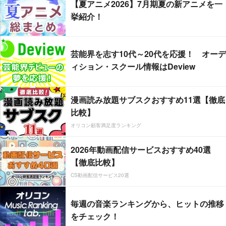
【夏アニメ2026】7月期夏の新アニメを一
挙紹介！
芸能界を志す10代～20代を応援！ オーデ
ィション・スクール情報はDeview
漫画読み放題サブスクおすすめ11選【徹底
比較】
オリコン顧客満足度ランキング
2026年動画配信サービスおすすめ40選
【徹底比較】
CS動画配信サービス20選
毎週の音楽ランキングから、ヒットの推移
をチェック！