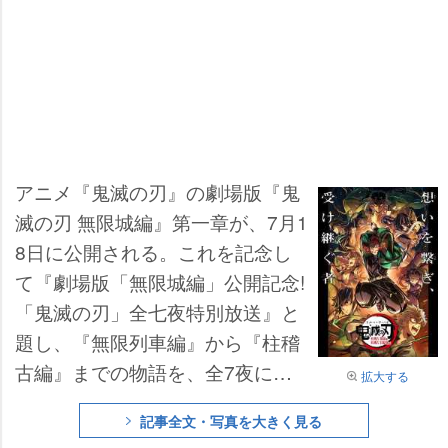
アニメ『鬼滅の刃』の劇場版『鬼
滅の刃 無限城編』第一章が、7月1
8日に公開される。これを記念し
て『劇場版「無限城編」公開記念!
「鬼滅の刃」全七夜特別放送』と
題し、『無限列車編』から『柱稽
古編』までの物語を、全7夜に渡
拡大する
りフジテレビ系にて一挙放送され
記事全文・写真を大きく見る
ることが決定し、新ビジュアルが