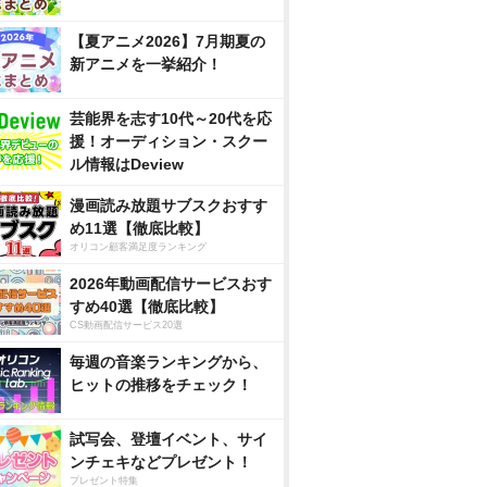
【夏アニメ2026】7月期夏の
新アニメを一挙紹介！
芸能界を志す10代～20代を応
援！オーディション・スクー
ル情報はDeview
漫画読み放題サブスクおすす
め11選【徹底比較】
オリコン顧客満足度ランキング
2026年動画配信サービスおす
すめ40選【徹底比較】
CS動画配信サービス20選
毎週の音楽ランキングから、
ヒットの推移をチェック！
試写会、登壇イベント、サイ
ンチェキなどプレゼント！
プレゼント特集