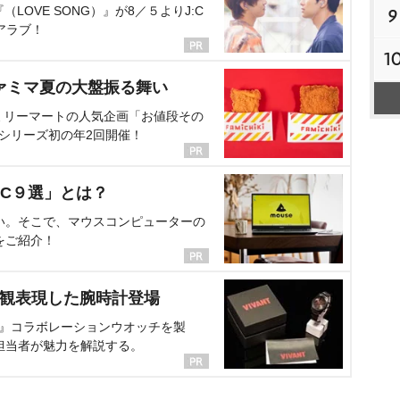
OVE SONG）』が8／５よりJ:C
9
アラブ！
1
ァミマ夏の大盤振る舞い
ミリーマートの人気企画「お値段その
、シリーズ初の年2回開催！
C９選」とは？
い。そこで、マウスコンピューターの
をご紹介！
界観表現した腕時計登場
NT』コラボレーションウオッチを製
担当者が魅力を解説する。