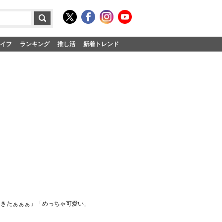
イフ
ランキング
推し活
新着トレンド
んきたぁぁぁ」「めっちゃ可愛い」