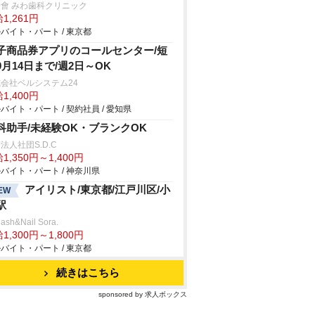
會 みわ歯科クリニック
1,261円
バイト・パート / 東京都
子商品券アプリのコールセンター/短
9月14日まで/週2日～OK
会社ベルシステム24
1,400円
バイト・パート / 契約社員 / 愛知県
科助手/未経験OK・ブランクOK
法人社団S.D.C
1,350円～1,400円
バイト・パート / 神奈川県
アイリスト/東京都/江戸川区/小
EW
駅
lash&Nail Sora.
1,300円～1,800円
バイト・パート / 東京都
続きはこちら
sponsored by 求人ボックス