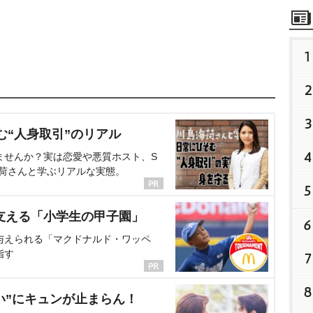
1
2
3
む“人身取引”のリアル
4
ませんか？実は恋愛や悪質ホスト、S
海荷さんと学ぶリアルな実態。
5
支える「小学生の甲子園」
6
与えられる「マクドナルド・ワッペ
指す
7
8
い”にキュンが止まらん！