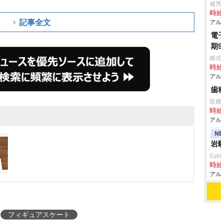
健秀
時給
記事全文
アル
電
期
株式
時給
アル
歯
医療
時給
アル
N
Eye
時給
アル
フィギュアスケート