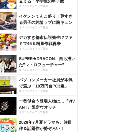
支える「小学生の甲子園」
オリコンタイアップ特集
イケメンてんこ盛り！尊すぎ
る男子の純情ラブに胸キュン
オリコンタイアップ特集
デカすぎ都市伝説発生!?ファ
ミマ45％増量作戦再来
オリコンタイアップ特集
SUPER★DRAGON、自ら描い
た”レトロフューチャー”
オリコンタイアップ特集
パソコンメーカー社員が本気
で選ぶ「10万円台PC3選」
オリコンタイアップ特集
一番似合う登場人物は…『VIV
ANT』限定ウオッチ
オリコンタイアップ特集
2026年7月夏ドラマも、注目
作＆話題作が勢ぞろい！