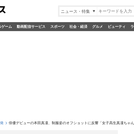
ニュース・特集
&ゲーム
動画配信サービス
スポーツ
社会・経済
グルメ
ビューティ
ラ
S発
俳優デビューの本田真凜、制服姿のオフショットに反響「女子高生真凜ちゃ