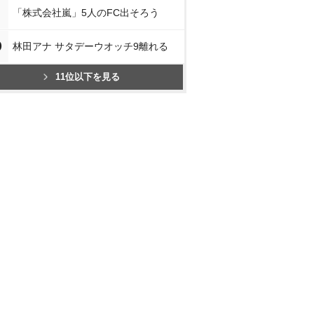
「株式会社嵐」5人のFC出そろう
0
林田アナ サタデーウオッチ9離れる
11位以下を見る