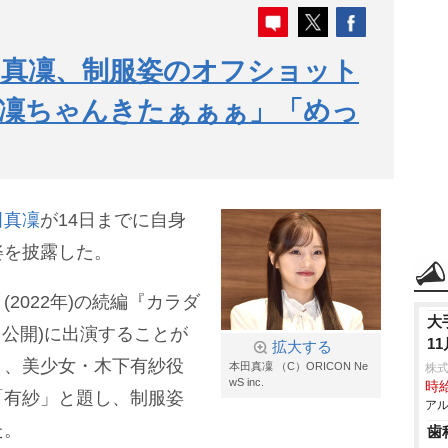
田真凜、制服姿のオフショット
真凜ちゃんきたぁぁぁ」「めっ
田真凜
が14日までに自身
姿を披露した。
2022年)の続編『カラダ
大
9月5日公開)に出演することが
1
拡大する
り、美少女・木下有紗役
本田真凜 （C）ORICON Ne
株式
wS inc.
時給
「有紗」と題し、制服姿
アル
た。
歯